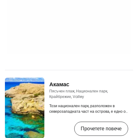
Акамас
Пясъчен плаж, Национален парк,
Крайбрежие, Valley
Този национален парк, разположен в
северозападната част на острова, е едно от
най-вълшебните места в Кипър. Ще
останете изумени от дивата природа,
Прочетете повече
скалистото назъбено крайбрежие с
многобройни надвеси и морски басейни,