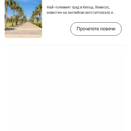
Най-големият град в Кипър, Лемесос,
известен на английски като Limassol, е
популярен морски курорт и се гордее с
красива и оживена пешеходна алея покрай
Прочетете повече
морето. [btn "Хотели и места за
настаняване - Лимасол"
https://www.booking.com/city/cy/limassol.en
aid=2405297;label=p-kypr-limassol]
Централната част на крайбрежието, близо
до центъра на града, е осеяна с красива
крайбрежна алея, пълна с палми, места за
почивка и ресторанти. Лимасол е…