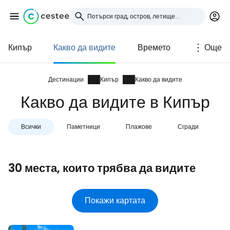
Кипър
Какво да видите
Времето
Още
Влезте в Cestee
... световната общност на туристите
Дестинации
Кипър
Какво да видите
Какво да видите в Кипър
Продължете с Google
Всички
Паметници
Плажове
Сгради
N
Продължете с Facebook
30 места, които трябва да видите
Продължете с имейл
Покажи картата