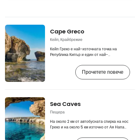
Cape Greco
Кейп, Крайбрежие
Кейп Греко е най-източната точка на
Република Кипър и един от най-
посещаваните природни резервати на
острова. Изкачете се на скалата и се
Прочетете повече
насладете на незабравима гледка към
открито море. Ще се изкачите по пътеки,
водещи до високи скални отвеси, където
можете да седнете на пейка и да
наблюдавате безкрайното море. Входът в
Националния парк "Кейп Греко" е
Sea Caves
безплатен. Необходимо е да се има
предвид, че до самия връх на носа не може
Пещера
да се стигне,…
На около 2 км от автобусната спирка на нос
Греко и на около 5 км източно от Ая Напа
можете да посетите уникалните бели скали
с красиви морски пещери, които са сякаш