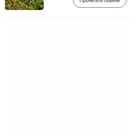
Прочетете повече
планина в Кипър, която се издига на 1 952 м
над морското равнище. [btn "10-те най-
добри хотела в Троодос"
https://www.booking.com/region/cy/troodos.
aid=2405297;label=p-kypr-olympos]
Заобленият хълм предлага 360-градусова
гледка към цялата планинска верига…