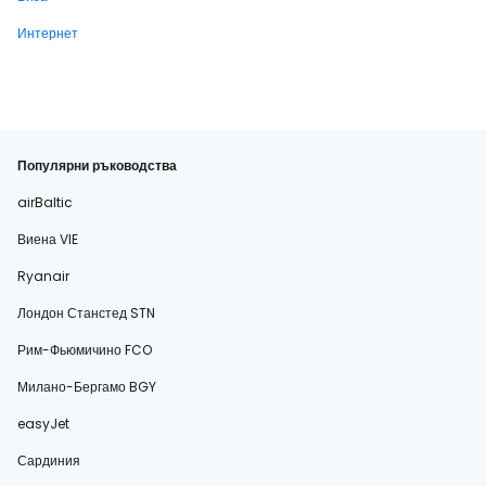
Интернет
Популярни ръководства
airBaltic
Виена VIE
Ryanair
Лондон Станстед STN
Рим-Фьюмичино FCO
Милано-Бергамо BGY
easyJet
Сардиния