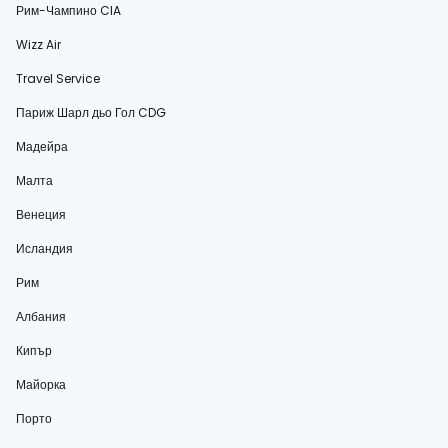
Рим-Чампино CIA
Wizz Air
Travel Service
Париж Шарл дьо Гол CDG
Мадейра
Малта
Венеция
Исландия
Рим
Албания
Кипър
Майорка
Порто