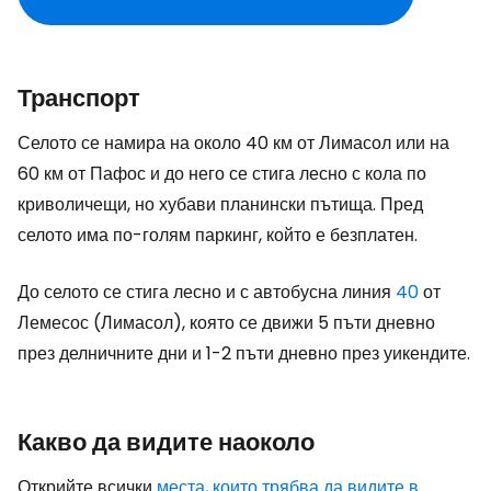
Транспорт
Селото се намира на около 40 км от Лимасол или на
60 км от Пафос и до него се стига лесно с кола по
криволичещи, но хубави планински пътища. Пред
селото има по-голям паркинг, който е безплатен.
До селото се стига лесно и с автобусна линия
40
от
Лемесос (Лимасол), която се движи 5 пъти дневно
през делничните дни и 1-2 пъти дневно през уикендите.
Какво да видите наоколо
Открийте всички
места, които трябва да видите в