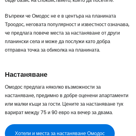
бъде оазис на спокойствието, който да посетите.
Въпреки че Омодос не е в центъра на планината
Троодос, неговата популярност и известност означава,
че предлага повече места за настаняване от други
планински села и може да послужи като добра
отправна точка за обиколка на планината.
Настаняване
Омодос предлага няколко възможности за
настаняване, предимно в добре оценени апартаменти
или малки къщи за гости. Цените за настаняване тук
варират между 75 и 90 евро на вечер за двама.
Хотели и места за настаняване Омодос