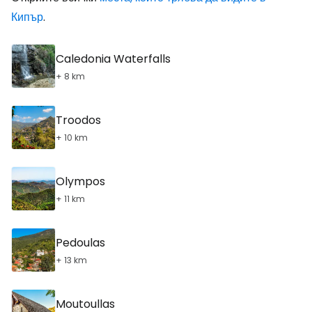
Кипър
.
Caledonia Waterfalls
+ 8 km
Troodos
+ 10 km
Olympos
+ 11 km
Pedoulas
+ 13 km
Moutoullas