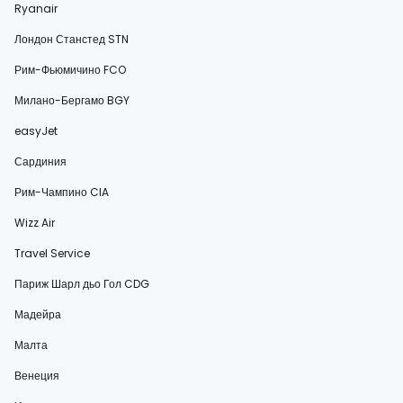
Ryanair
Лондон Станстед STN
Рим-Фьюмичино FCO
Милано-Бергамо BGY
easyJet
Сардиния
Рим-Чампино CIA
Wizz Air
Travel Service
Париж Шарл дьо Гол CDG
Мадейра
Малта
Венеция