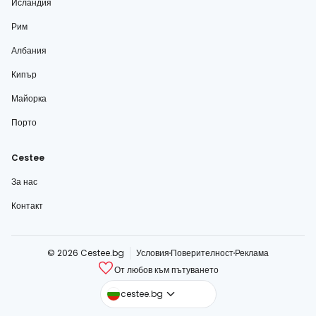
Исландия
Рим
Албания
Кипър
Майорка
Порто
Cestee
За нас
Контакт
© 2026 Cestee.bg
Условия
Поверителност
Реклама
От любов към пътуването
cestee.com
cestee.bg
cestee.sk