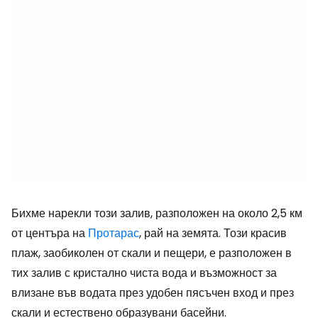
Бихме нарекли този залив, разположен на около 2,5 км
от центъра на
Протарас
, рай на земята. Този красив
плаж, заобиколен от скали и пещери, е разположен в
тих залив с кристално чиста вода и възможност за
влизане във водата през удобен пясъчен вход и през
скали и естествено образувани басейни.