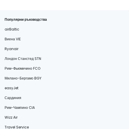
Популярни ръководства
airBaltic
Виена VIE
Ryanair
Лондон Станстед STN
Рим-Фьюмичино FCO
Милано-Бергамо BGY
easyJet
Сардиния
Рим-Чампино CIA
Wizz Air
Travel Service