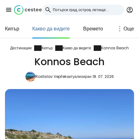
Кипър
Какво да видите
Времето
Още
Влезте в Cestee
... световната общност на туристите
Дестинации
Кипър
Какво да видите
Konnos Beach
Konnos Beach
Продължете с Google
Rostislav Vepřek
актуализиран 18. 07. 2026
Продължете с Facebook
Продължете с имейл