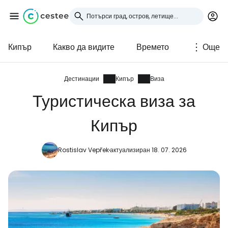
Кипър
Какво да видите
Времето
Още
Влезте в Cestee
... световната общност на туристите
Дестинации
Кипър
Виза
Туристическа виза за
Продължете с Google
Кипър
Rostislav Vepřek
актуализиран 18. 07. 2026
Продължете с Facebook
Продължете с имейл