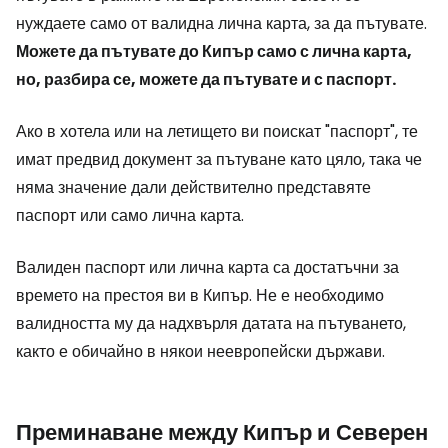
нуждаете само от валидна лична карта, за да пътувате.
Можете да пътувате до Кипър само с лична карта,
но, разбира се, можете да пътувате и с паспорт.
Ако в хотела или на летището ви поискат "паспорт", те
имат предвид документ за пътуване като цяло, така че
няма значение дали действително представяте
паспорт или само лична карта.
Валиден паспорт или лична карта са достатъчни за
времето на престоя ви в Кипър. Не е необходимо
валидността му да надхвърля датата на пътуването,
както е обичайно в някои неевропейски държави.
Преминаване между Кипър и Северен