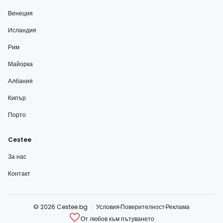
Венеция
Исландия
Рим
Майорка
Албания
Кипър
Порто
Cestee
За нас
Контакт
© 2026 Cestee.bg
Условия
Поверителност
Реклама
От любов към пътуването