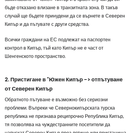
бъде отказано влизане в транзитната зона. В такъв
случай ще бъдете принудени да се върнете в Северен
Кипър и да пътувате с други средства.
Всички граждани на ЕС подлежат на паспортен
контрол в Кипър, тъй като Кипър не е част от
Шенгенското пространство.
2. Пристигане в "Южен Кипър -> отпътуване
от Северен Кипър
Обратното пътуване е възможно без сериозни
проблеми. Въпреки че Севернокипърската турска
република не признава реципрочно Република Кипър,
тя позволява на чуждестранните посетители да
напускат Северен Кипър през летище или пристанища