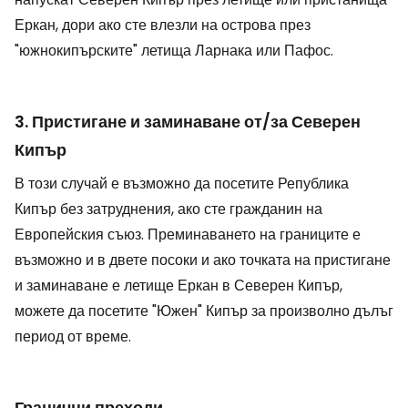
Еркан, дори ако сте влезли на острова през
"южнокипърските" летища Ларнака или Пафос.
3. Пристигане и заминаване от/за Северен
Кипър
В този случай е възможно да посетите Република
Кипър без затруднения, ако сте гражданин на
Европейския съюз. Преминаването на границите е
възможно и в двете посоки и ако точката на пристигане
и заминаване е летище Еркан в Северен Кипър,
можете да посетите "Южен" Кипър за произволно дълъг
период от време.
Гранични преходи