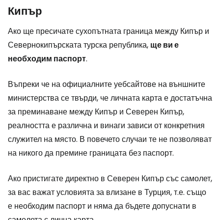
Кипър
Ако ще пресичате сухопътната граница между Кипър и
Севернокипърската турска република,
ще ви е
необходим паспорт
.
Въпреки че на официалните уебсайтове на външните
министерства се твърди, че личната карта е достатъчна
за преминаване между Кипър и Северен Кипър,
реалността е различна и винаги зависи от конкретния
служител на място. В повечето случаи те не позволяват
на никого да премине границата без паспорт.
Ако пристигате директно в Северен Кипър със самолет,
за вас важат условията за влизане в Турция, т.е. също
е необходим паспорт и няма да бъдете допуснати в
самолета с лична карта.