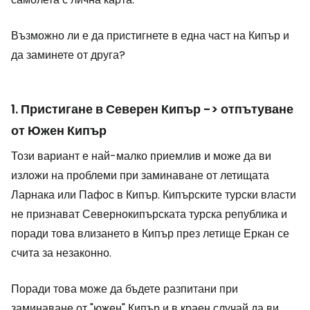
Възможно ли е да пристигнете в една част на Кипър и
да заминете от друга?
1. Пристигане в Северен Кипър -> отпътуване
от Южен Кипър
Този вариант е най-малко приемлив и може да ви
изложи на проблеми при заминаване от летищата
Ларнака или Пафос в Кипър. Кипърските турски власти
не признават Севернокипърската турска република и
поради това влизането в Кипър през летище Еркан се
счита за незаконно.
Поради това може да бъдете разпитани при
заминаване от "южен" Кипър и в краен случай да ви