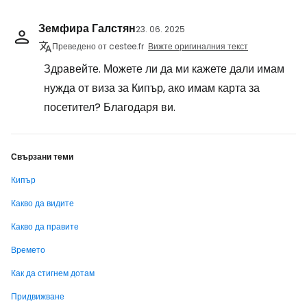
Земфира Галстян
23. 06. 2025
Преведено от cestee.fr
Вижте оригиналния текст
Здравейте. Можете ли да ми кажете дали имам
нужда от виза за Кипър, ако имам карта за
посетител? Благодаря ви.
Свързани теми
Кипър
Какво да видите
Какво да правите
Времето
Как да стигнем дотам
Придвижване