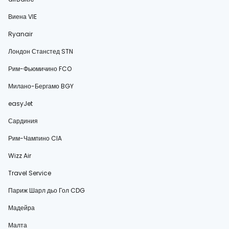
Виена VIE
Ryanair
Лондон Станстед STN
Рим-Фьюмичино FCO
Милано-Бергамо BGY
easyJet
Сардиния
Рим-Чампино CIA
Wizz Air
Travel Service
Париж Шарл дьо Гол CDG
Мадейра
Малта