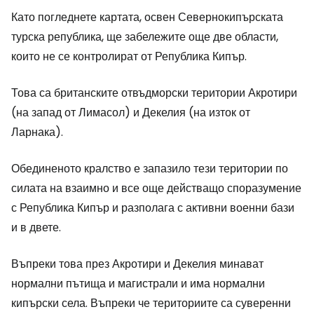
Като погледнете картата, освен Севернокипърската
турска република, ще забележите още две области,
които не се контролират от Република Кипър.
Това са британските отвъдморски територии Акротири
(на запад от Лимасол) и Декелия (на изток от
Ларнака).
Обединеното кралство е запазило тези територии по
силата на взаимно и все още действащо споразумение
с Република Кипър и разполага с активни военни бази
и в двете.
Въпреки това през Акротири и Декелия минават
нормални пътища и магистрали и има нормални
кипърски села. Въпреки че териториите са суверенни