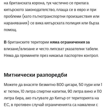
на британската корона, тук частично се прилага
кипърското законодателство, плаща се в евро и при
проблеми (като пътнотранспортни произшествия или
наранявания) се вика кипърската полиция или бърза
помощ.
В
британските територии
няма
ограничения за
влизане/влизане и често липсват указателни табели.
Няма да преминете през никакъв паспортен контрол.
Митнически разпоредби
Можете да внасяте безмитно 800 цигари, 50 пури или 1
кг тютюн, 10 литра спиртни напитки, 90 литра вино и 110
литра бира, ако пътувате до Кипър от територията на
ЕС, в противен случай ограниченията са намалени с