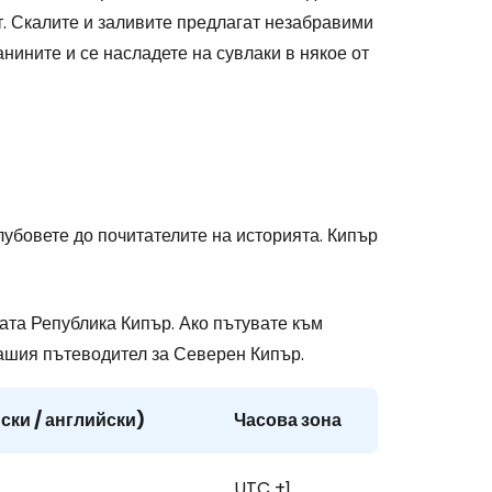
т. Скалите и заливите предлагат незабравими
stee
анините и се насладете на сувлаки в някое от
одължете с Google
лубовете до почитателите на историята. Кипър
дължете с Facebook
ата Република Кипър. Ако пътувате към
нашия пътеводител за Северен Кипър.
дължете с имейл
ски / английски)
Часова зона
UTC +1