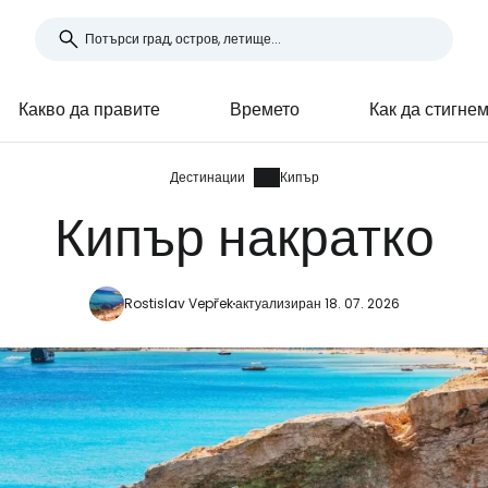
Какво да правите
Времето
Как да стигне
Дестинации
Кипър
Кипър накратко
Rostislav Vepřek
актуализиран 18. 07. 2026