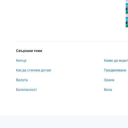
Свързани теми
Кипър
Какво да види
Как да стигнем дотам
Придвижване
Валута
Храна
Безопасност
Виза