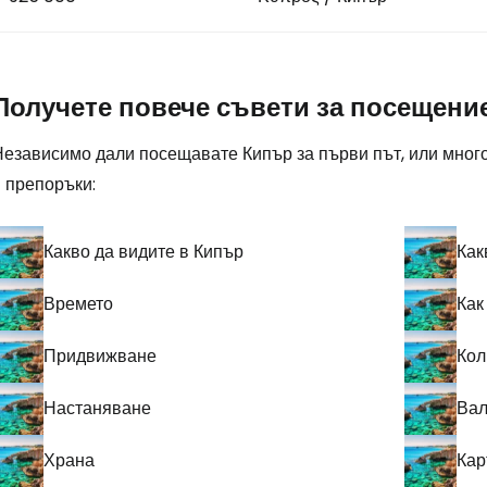
Получете повече съвети за посещени
Независимо дали посещавате Кипър за първи път, или много
 препоръки:
Какво да видите в Кипър
Как
Времето
Как
Придвижване
Кол
Настаняване
Вал
Храна
Кар