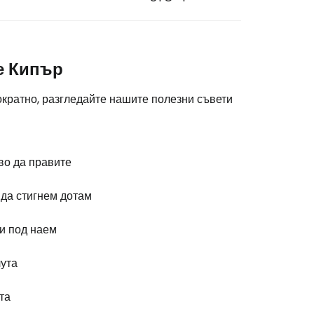
е Кипър
кратно, разгледайте нашите полезни съвети
во да правите
 да стигнем дотам
и под наем
ута
та