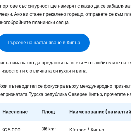
портове със сигурност ще намерят с какво да се забавлява
Влезте в Ce
ледки. Ако ви стане прекалено горещо, отправете се към пл
многобройните планински селца.
... световната общност на туристите
Търсене на настаняване в Кипър
Пр
ипър има какво да предложи на всеки – от любителите на к
 известен и с отличната си кухня и вина.
Про
Този пътеводител се фокусира върху международно признат
непризнатата Турска република Северен Кипър, прочетете 
Про
Население
Площ
Наименование (на малтий
316 km²
925 000
Κύπρος / Кипър