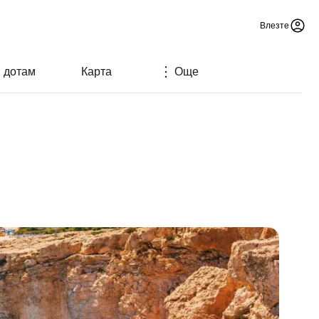
Влезте
м дотам
Карта
Още