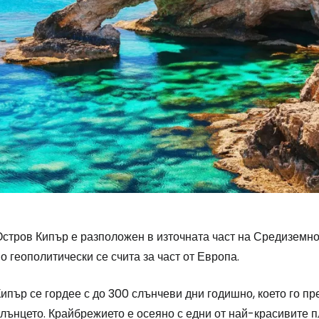
Остров Кипър е разположен в източната част на Средиземно
о геополитически се счита за част от Европа.
ипър се гордее с до 300 слънчеви дни годишно, което го п
слънцето. Крайбрежието е осеяно с едни от най-красивите 