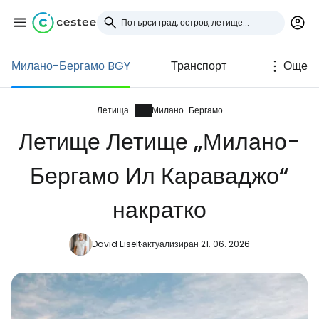
Милано-Бергамо BGY
Транспорт
Още
Влезте в Cestee
... световната общност на туристите
Летища
Милано-Бергамо
Летище Летище „Милано-
Продължете с Google
Бергамо Ил Караваджо“
накратко
Продължете с Facebook
David Eiselt
актуализиран 21. 06. 2026
Продължете с имейл