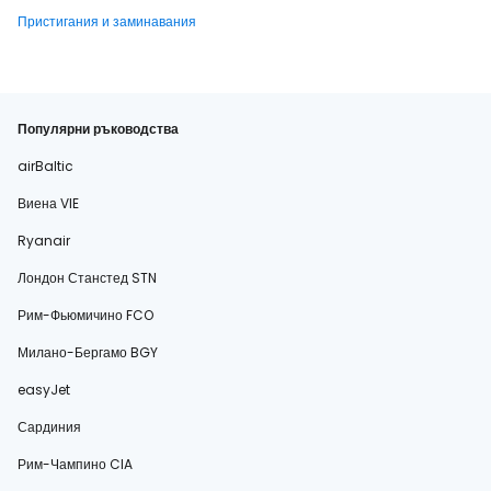
Пристигания и заминавания
Популярни ръководства
airBaltic
Виена VIE
Ryanair
Лондон Станстед STN
Рим-Фьюмичино FCO
Милано-Бергамо BGY
easyJet
Сардиния
Рим-Чампино CIA