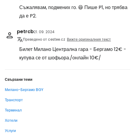
Съжалявам, подмених го. 😆 Пише P1, но трябва
да е P2.
petrcb
21. 09. 2024
Преведено от cestee.cz
Вижте оригиналния текст
Билет Милано Централна гара - Бергамо 12€ -
купува се от шофьора./онлайн 10€/
Свързани теми
Милано-Бергамо BGY
Транспорт
Терминал
Хотели
Услуги