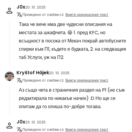
J0x
20. 10. 2025
Преведено от cestee.cz
Вижте оригиналния текст
Така че вече има две чудесни описания на
местата за шкафчета. 😆 1. пред KFC, но
всъщност в посока от Мекач покрай автобусните
спирки към П1, където е будката, 2. на следващия
таб Услуги, уж на П2.
Kryštof Hájek
20. 10. 2025
Преведено от cestee.cz
Вижте оригиналния текст
Аз също чета в страничния раздел на P1 (не съм
редактирала по никакъв начин) :D Но ще се
опитам да го опиша по-добре тогава.
J0x
20. 10. 2025
Преведено от cestee.cz
Вижте оригиналния текст