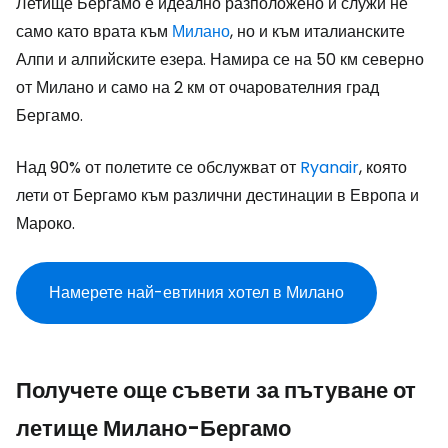
Летище Бергамо е идеално разположено и служи не
само като врата към
Милано
, но и към италианските
Алпи и алпийските езера. Намира се на 50 км северно
от Милано и само на 2 км от очарователния град
Бергамо.
Над 90% от полетите се обслужват от
Ryanair
, която
лети от Бергамо към различни дестинации в Европа и
Мароко.
Намерете най-евтиния хотел в Милано
Получете още съвети за пътуване от
летище Милано-Бергамо