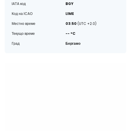
IATA код
BGY
Код на ICAO
LIME
Местно време
03:50
(UTC +2.0)
Текущо време
-- °C
Град
Бергамо