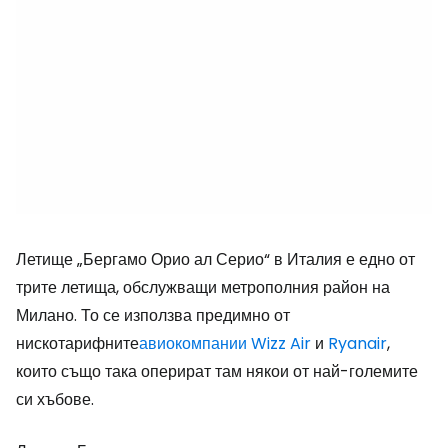
Летище „Бергамо Орио ал Серио“ в Италия е едно от
трите летища, обслужващи метрополния район на
Милано. То се използва предимно от
нискотарифните
авиокомпании Wizz Air
и
Ryanair
,
които също така оперират там някои от най-големите
си хъбове.