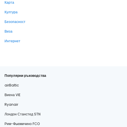
Карта
Култура
Безопасност
Виза
Интернет
Популярни ръководства
airBaltic
Виена VIE
Ryanair
Лондон Станстед STN
Рим-Фьюмичино FCO