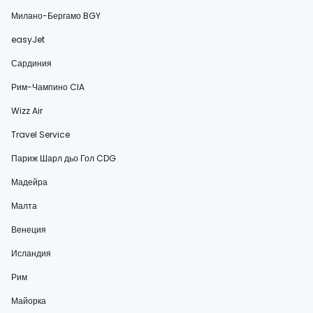
Милано-Бергамо BGY
easyJet
Сардиния
Рим-Чампино CIA
Wizz Air
Travel Service
Париж Шарл дьо Гол CDG
Мадейра
Малта
Венеция
Исландия
Рим
Майорка