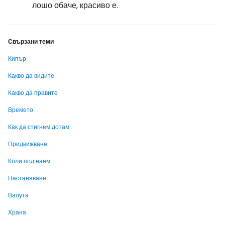
лошо обаче, красиво е.
Свързани теми
Кипър
Какво да видите
Какво да правите
Времето
Как да стигнем дотам
Придвижване
Коли под наем
Настаняване
Валута
Храна