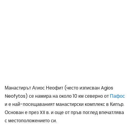
Манастирът Агиос Неофит (често изписван
Agios
Neofytos
) се намира на около 10 км северно от
Пафос
и е най-посещаваният манастирски комплекс в Кипър.
Основан е през XII в. и още от пръв поглед впечатлява
с местоположението си.