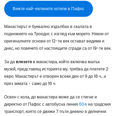
Вижте най-евтините хотели в Пафос
Манастирът е буквално издълбан в скалата в
подножието на Троодос с изглед към морето. Някои от
оригиналните основи от 12-ти век остават видими и
днес, но повечето от настоящите сгради са от 19-ти век.
За да
влезете
в манастира, който включва малък
музей, представящ историята му, трябва да платите 2
евро. Манастирът е отворен всеки ден от 9 до 18 ч., а
през зимата - само до 16 ч.
Освен с кола, до манастира може да се стигне и
директно от Пафос с автобусна линия
604
на градския
транспорт, която се движи 7 пъти дневно в делнични