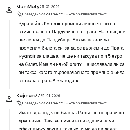
MoniMoty
25. 01. 2026
Преведено от cestee.cz
Вижте оригиналния текст
Здравейте, Ryanair промени летището ни на
заминаване от Пардубице на Прага. На връщане
ще летим до Пардубице. Бихме искали да
променим билета си, за да се върнем и до Прага.
Ryanair заплашва, че ще ни таксува по 45 евро
на билет. Има ли някой опит? Начислявали ли са
ви такса, когато първоначалната промяна е била
от тяхна страна? Благодаря
Kajman77
25. 01. 2026
Преведено от cestee.cz
Вижте оригиналния текст
Имате два отделни билета, Райън не го прави по
друг начин. Така че смяната на единия няма
ефект върху другия, така че няма да ви дадат