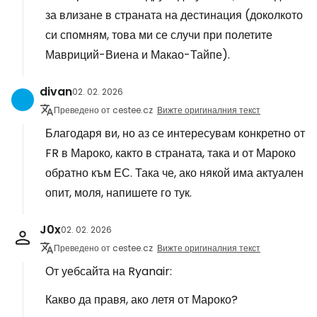
за влизане в страната на дестинация (доколкото
си спомням, това ми се случи при полетите
Мавриций-Виена и Макао-Тайпе).
divan
02. 02. 2026
Преведено от cestee.cz
Вижте оригиналния текст
Благодаря ви, но аз се интересувам конкретно от
FR в Мароко, както в страната, така и от Мароко
обратно към ЕС. Така че, ако някой има актуален
опит, моля, напишете го тук.
J0x
02. 02. 2026
Преведено от cestee.cz
Вижте оригиналния текст
От уебсайта на Ryanair:
Какво да правя, ако летя от Мароко?