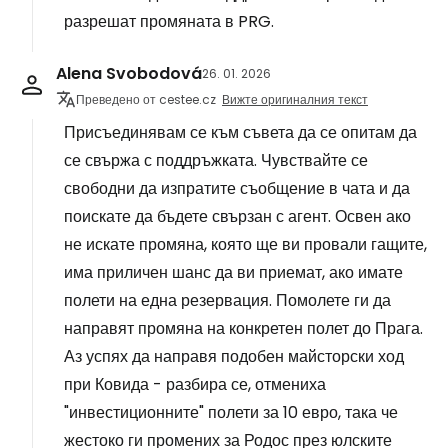
разрешат промяната в PRG.
Alena Svobodová
26. 01. 2026
Преведено от cestee.cz
Вижте оригиналния текст
Присъединявам се към съвета да се опитам да
се свържа с поддръжката. Чувствайте се
свободни да изпратите съобщение в чата и да
поискате да бъдете свързан с агент. Освен ако
не искате промяна, която ще ви провали гащите,
има приличен шанс да ви приемат, ако имате
полети на една резервация. Помолете ги да
направят промяна на конкретен полет до Прага.
Аз успях да направя подобен майсторски ход
при Ковида - разбира се, отмениха
"инвестиционните" полети за 10 евро, така че
жестоко ги промених за Родос през юлските