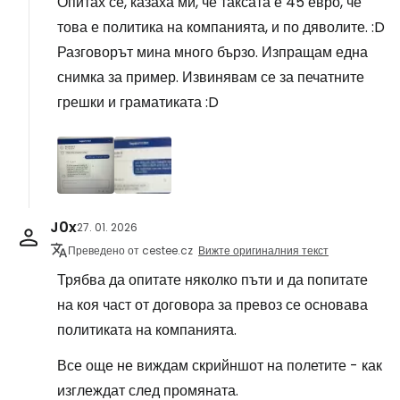
Опитах се, казаха ми, че таксата е 45 евро, че
това е политика на компанията, и по дяволите. :D
Разговорът мина много бързо. Изпращам една
снимка за пример. Извинявам се за печатните
грешки и граматиката :D
J0x
27. 01. 2026
Преведено от cestee.cz
Вижте оригиналния текст
Трябва да опитате няколко пъти и да попитате
на коя част от договора за превоз се основава
политиката на компанията.
Все още не виждам скрийншот на полетите - как
изглеждат след промяната.