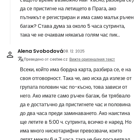
да се пристигне на летището в Прага, ако
пътникът е регистриран и има само малък ръчен
багаж? Става дума за около 5 часа сутринта,
така че не очаквам някакъв голям час пик...
Alena Svobodová
08. 12. 2025
Преведено от cestee.cz
Вижте оригиналния текст
Всеки, който има бордна карта, разбира се, е на
своя отговорност. Така че, ако иска да излезе от
групата половин час по-късно, това зависи от
него. Ако имате само ръчен багаж, би трябвало
да е достатъчно да пристигнете час и половина
до два часа преди заминаването. Ако наистина
ще летите в 5:00 ч. сутринта, всичко е наред. Но
има много нискотарифни превозвачи, които
летят между 6 и 7 часа, така че бих посъветвал