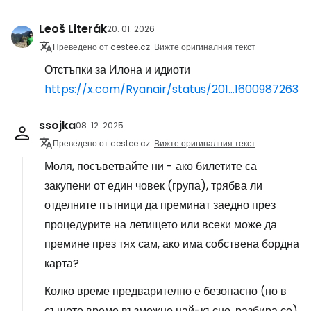
Leoš Literák
20. 01. 2026
Преведено от cestee.cz
Вижте оригиналния текст
Отстъпки за Илона и идиоти
https://x.com/Ryanair/status/201...1600987263
ssojka
08. 12. 2025
Преведено от cestee.cz
Вижте оригиналния текст
Моля, посъветвайте ни - ако билетите са
закупени от един човек (група), трябва ли
отделните пътници да преминат заедно през
процедурите на летището или всеки може да
премине през тях сам, ако има собствена бордна
карта?
Колко време предварително е безопасно (но в
същото време възможно най-късно, разбира се)