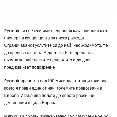
Ryanair си спечели име в европейската авиация като
пионер на концепцията за ниски разходи.
Ограничавайки услугите си до най-необходимото, т.е.
до превоза от точка А до точка Б, тя предлага
възможно най-ниските цени, които и до днес
предизвикват подозрение.
Ryanair превозва над 100 милиона пътници годишно,
което я прави един от най-големите превозвачи в
Европа. Извършва полети до двеста различни
дестинации в цяла Европа.
Извършва полети изключително със самолети Boeing