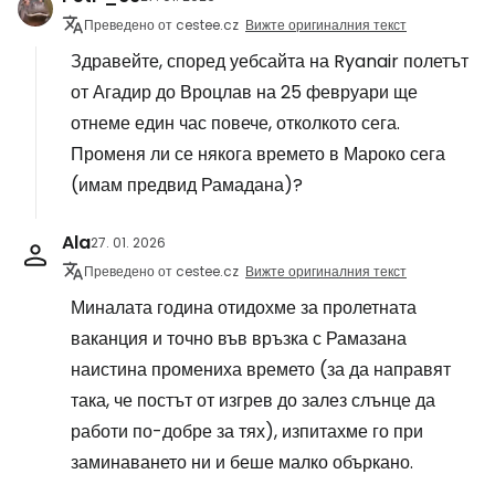
Преведено от cestee.cz
Вижте оригиналния текст
Здравейте, според уебсайта на Ryanair полетът
от Агадир до Вроцлав на 25 февруари ще
отнеме един час повече, отколкото сега.
Променя ли се някога времето в Мароко сега
(имам предвид Рамадана)?
Ala
27. 01. 2026
Преведено от cestee.cz
Вижте оригиналния текст
Миналата година отидохме за пролетната
ваканция и точно във връзка с Рамазана
наистина промениха времето (за да направят
така, че постът от изгрев до залез слънце да
работи по-добре за тях), изпитахме го при
заминаването ни и беше малко объркано.