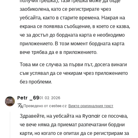
получих грешка), тази грешка може да бъде
заобиколена, като се регистрирате чрез
уебсайта, както в старите времена. Накрая на
екрана се появява съобщение, в което се казва,
че за достъп до бордната карта е необходимо
приложението. В този момент бордната карта
вече трябва да е в приложението.
Това ми се случва за първи път, досега винаги
съм успявал да се чекирам чрез приложението
без проблеми.
Petr _69
01. 02. 2026
Преведено от cestee.cz
Вижте оригиналния текст
Здравейте, на уебсайта на Ryanair се посочва,
че вече няма да приемат разпечатани бордни
карти, но когато се опитах да се регистрирам за