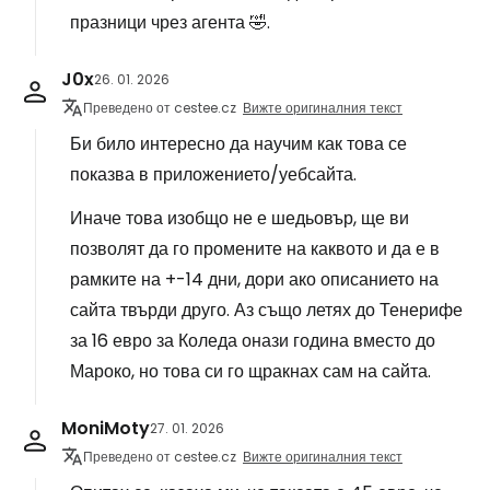
празници чрез агента 🤣.
J0x
26. 01. 2026
Преведено от cestee.cz
Вижте оригиналния текст
Би било интересно да научим как това се
показва в приложението/уебсайта.
Иначе това изобщо не е шедьовър, ще ви
позволят да го промените на каквото и да е в
рамките на +-14 дни, дори ако описанието на
сайта твърди друго. Аз също летях до Тенерифе
за 16 евро за Коледа онази година вместо до
Мароко, но това си го щракнах сам на сайта.
MoniMoty
27. 01. 2026
Преведено от cestee.cz
Вижте оригиналния текст