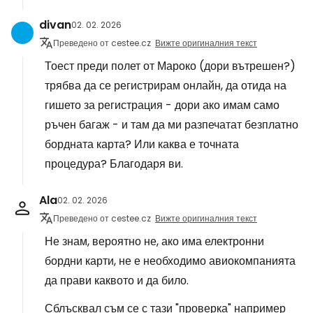
divan
02. 02. 2026
Преведено от cestee.cz
Вижте оригиналния текст
Тоест преди полет от Мароко (дори вътрешен?)
трябва да се регистрирам онлайн, да отида на
гишето за регистрация - дори ако имам само
ръчен багаж - и там да ми разпечатат безплатно
бордната карта? Или каква е точната
процедура? Благодаря ви.
Ala
02. 02. 2026
Преведено от cestee.cz
Вижте оригиналния текст
Не знам, вероятно не, ако има електронни
бордни карти, не е необходимо авиокомпанията
да прави каквото и да било.
Сблъсквал съм се с тази "проверка" например