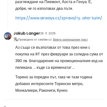
разглеждане на Пиемонт, Аоста и Генуа. Е,
добре, че го използвах два пъти.
https://www.airways.cz/zprava/ry...aha-turin/
Jakub Langer
25. 11. 2025
Преведено от cestee.cz
Вижте оригиналния текст
Аз също се възползвах от това през юни с
покупка на RT през февруари за солидна сума от
390 лв. благодарение на промоционалния код на
пеликана. ... къде са времената! ...
Торино за пореден път, така че тази година
добавих интересните Торинско метро,
Монкалиери, Ракониги, Кунео.