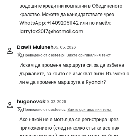
водещите кредитни компании в Обединеното
кралство. Можете да кандидатствате чрез
WhatsApp: +14092051142 или по имейл:
larryfox2017@hotmail.com
Dawit Muluneh
05. 05. 2026
Преведено от cestee.pl
Вижте оригиналния текст
Искам да променя маршрута си, за да избегна
държавите, за които се изискват визи. Възможно
ли е да променя маршрута в Ryanair?
hugonovak
19. 02. 2026
Преведено от cestee.cz
Вижте оригиналния текст
Ако някой не е могъл да се регистрира чрез
приложението (след няколко стъпки все пак