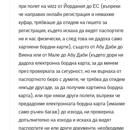
при полет на wizz от Йордания до ЕС (въпреки
че направих онлайн регистрация и нямахме
куфар, трябваше да отидем на гишето за
регистрация, където искаха да видят паспортите
ни и нас физически, а след това ни дадоха само
хартиени бордни карти), същото от Абу Даби до
Виена или от Мале до Абу Даби (където дори ни
дадоха електронна бордна карта, за да минем
през проверката за сигурност, но ни върнаха от
паспортното бюро с думите, че трябва да отидем
някъде другаде, за да получим хартиена бордна
карта), или при някои други полети, въпреки че
предадохме електронната бордна карта (имахме
само ръчен багаж) до изхода, ни провериха
допълнително на изхода и искаха да видят
паспортите ни или други документи, необходими