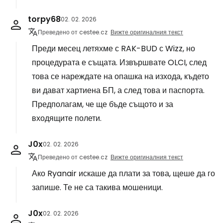
torpy68
02. 02. 2026
Преведено от cestee.cz
Вижте оригиналния текст
Преди месец летяхме с RAK-BUD с Wizz, но
процедурата е същата. Извършвате OLCI, след
това се нареждате на опашка на изхода, където
ви дават хартиена БП, а след това и паспорта.
Предполагам, че ще бъде същото и за
входящите полети.
J0x
02. 02. 2026
Преведено от cestee.cz
Вижте оригиналния текст
Ако Ryanair искаше да плати за това, щеше да го
запише. Те не са такива мошеници.
J0x
02. 02. 2026