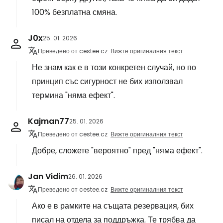
100% безплатна смяна.
J0x
25. 01. 2026
Преведено от cestee.cz
Вижте оригиналния текст
Не знам как е в този конкретен случай, но по
принцип със сигурност не бих използвал
термина "няма ефект".
Kajman77
25. 01. 2026
Преведено от cestee.cz
Вижте оригиналния текст
Добре, сложете "вероятно" пред "няма ефект".
Jan Vidim
26. 01. 2026
Преведено от cestee.cz
Вижте оригиналния текст
Ако е в рамките на същата резервация, бих
писал на отдела за поддръжка. Те трябва да