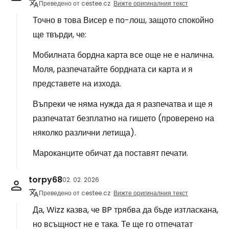
Преведено от cestee.cz
Вижте оригиналния текст
Точно в това Висер е по-лош, защото спокойно
ще твърди, че:
Мобилната бордна карта все още не е налична.
Моля, разпечатайте бордната си карта и я
представете на изхода.
Въпреки че няма нужда да я разпечатва и ще я
разпечатат безплатно на гишето (проверено на
няколко различни летища).
Мароканците обичат да поставят печати.
torpy68
02. 02. 2026
Преведено от cestee.cz
Вижте оригиналния текст
Да, Wizz казва, че BP трябва да бъде изтласкана,
но всъщност не е така. Те ще го отпечатат