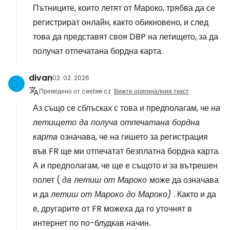
Пътниците, които летят от Мароко, трябва да се
регистрират онлайн, както обикновено, и след
това да представят своя DBP на летището, за да
получат отпечатана бордна карта.
divan
02. 02. 2026
Преведено от cestee.cz
Вижте оригиналния текст
Аз също се сблъсках с това и предполагам, че
на
летището да получа отпечатана бордна
карта
означава, че на гишето за регистрация
във FR ще ми отпечатат безплатна бордна карта.
А и предполагам, че ще е същото и за вътрешен
полет (
да летиш от Мароко
може да означава
и да
летиш от Мароко до Мароко)
. Както и да
е, другарите от FR можеха да го уточнят в
интернет по по-блудкав начин.