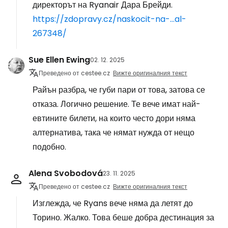
директорът на Ryanair Дара Брейди.
https://zdopravy.cz/naskocit-na-...al-
267348/
Sue Ellen Ewing
02. 12. 2025
Преведено от cestee.cz
Вижте оригиналния текст
Райън разбра, че губи пари от това, затова се
отказа. Логично решение. Те вече имат най-
евтините билети, на които често дори няма
алтернатива, така че нямат нужда от нещо
подобно.
Alena Svobodová
23. 11. 2025
Преведено от cestee.cz
Вижте оригиналния текст
Изглежда, че Ryans вече няма да летят до
Торино. Жалко. Това беше добра дестинация за