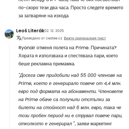
по-скоро тези два часа. Просто следете времето
за затваряне на изхода.
Leoš Literák
02. 12. 2025
Преведено от cestee.cz
Вижте оригиналния текст
Ryanair отменя полета на Prime. Причината?
Хората я използваха и спестяваха пари, което
беше рекламна примамка.
"Досега сме придобили над 55 000 членове на
Prime, което е генерирало повече от 4,4 млн.
евро под формата на абонаменти. Членовете
на Prime обаче са получили отстъпки за
билети на стойност над 6 млн. евро, така че
този пробен период ни е струвал повече пари,
отколкото е генерирал
", заяви маркетинг