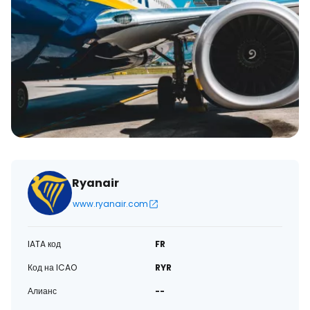
Ryanair
www.ryanair.com
IATA код
FR
Код на ICAO
RYR
Алианс
--