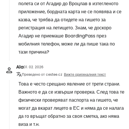
полета си от Агадир до Вроцлав в изтегленото
приложение, бордната карта не се появява и се
казва, че трябва да отидете на гишето за
регистрация на летището. Знам, че доскоро
Агадир не приемаше BoardingPass през
мобилния телефон, може ли да пише така по
тази причина?
Ala
01. 02. 2026
Преведено от cestee.cz
Вижте оригиналния текст
Това е често срещано явление от трети страни.
Важното е да се извърши проверка. След това те
физически проверяват паспорта на гишето, че
могат да вкарат лицето в ЕС и няма да се налага
да го връщат обратно за своя сметка, ако няма
виза и т.н.