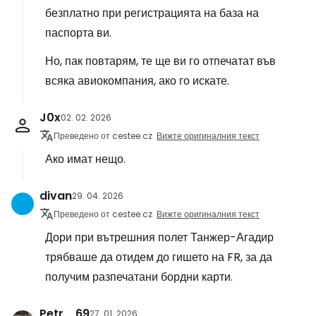
безплатно при регистрацията на база на
паспорта ви.
Но, пак повтарям, те ще ви го отпечатат във
всяка авиокомпания, ако го искате.
J0x
02. 02. 2026
Преведено от cestee.cz
Вижте оригиналния текст
Ако имат нещо.
divan
29. 04. 2026
Преведено от cestee.cz
Вижте оригиналния текст
Дори при вътрешния полет Танжер-Агадир
трябваше да отидем до гишето на FR, за да
получим разпечатани бордни карти.
Petr _69
27. 01. 2026