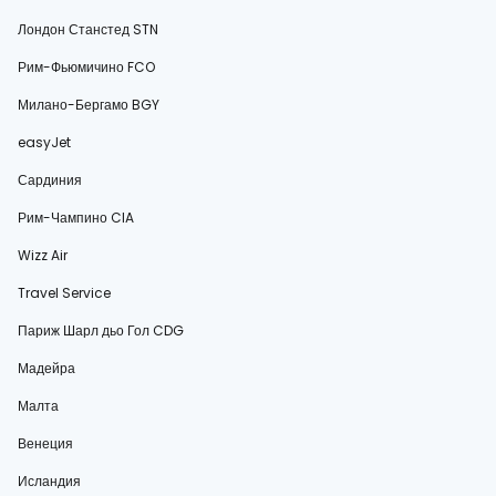
Лондон Станстед STN
Рим-Фьюмичино FCO
Милано-Бергамо BGY
easyJet
Сардиния
Рим-Чампино CIA
Wizz Air
Travel Service
Париж Шарл дьо Гол CDG
Мадейра
Малта
Венеция
Исландия