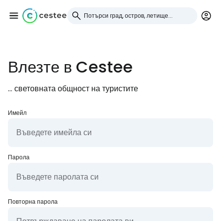
Влезте в Cestee
Влезте в Cestee
... световната общност на туристите
... световната общност на туристите
Продължете с Google
Имейл
Продължете с Facebook
Парола
Продължете с имейл
Повторна парола