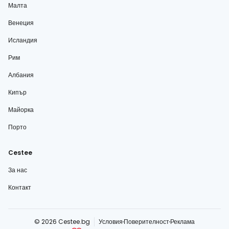
Малта
Венеция
Исландия
Рим
Албания
Кипър
Майорка
Порто
Cestee
За нас
Контакт
© 2026 Cestee.bg
Условия
Поверителност
Реклама