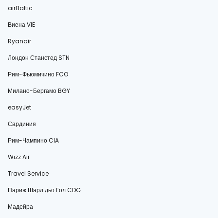
airBaltic
Виена VIE
Ryanair
Лондон Станстед STN
Рим-Фьюмичино FCO
Милано-Бергамо BGY
easyJet
Сардиния
Рим-Чампино CIA
Wizz Air
Travel Service
Париж Шарл дьо Гол CDG
Мадейра