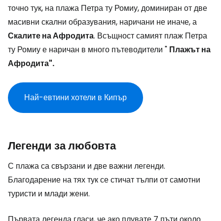
точно тук, на плажа Петра ту Ромиу, доминиран от две
масивни скални образувания, наричани не иначе, а
Скалите на Афродита
. Всъщност самият плаж Петра
ту Ромиу е наричан в много пътеводители "
Плажът на
Афродита".
Най-евтини хотели в Кипър
Легенди за любовта
С плажа са свързани и две важни легенди.
Благодарение на тях тук се стичат тълпи от самотни
туристи и млади жени.
Първата легенда гласи, че ако плувате 7 пъти около