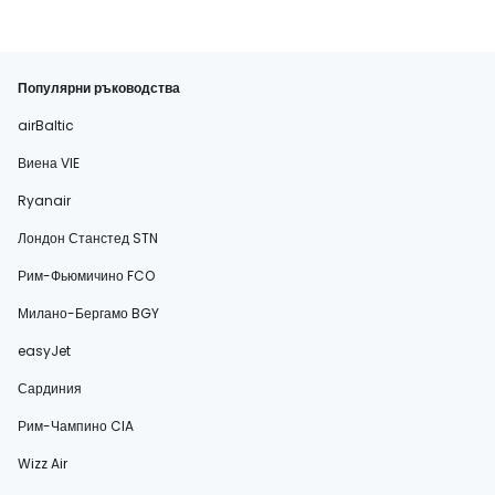
Популярни ръководства
airBaltic
Виена VIE
Ryanair
Лондон Станстед STN
Рим-Фьюмичино FCO
Милано-Бергамо BGY
easyJet
Сардиния
Рим-Чампино CIA
Wizz Air