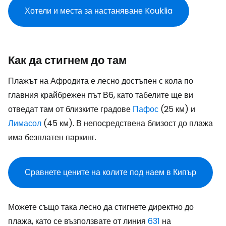
Хотели и места за настаняване Kouklia
Как да стигнем до там
Плажът на Афродита е лесно достъпен с кола по
главния крайбрежен път В6, като табелите ще ви
отведат там от близките градове
Пафос
(25 км) и
Лимасол
(45 км). В непосредствена близост до плажа
има безплатен паркинг.
Сравнете цените на колите под наем в Кипър
Можете също така лесно да стигнете директно до
плажа, като се възползвате от линия
631
на