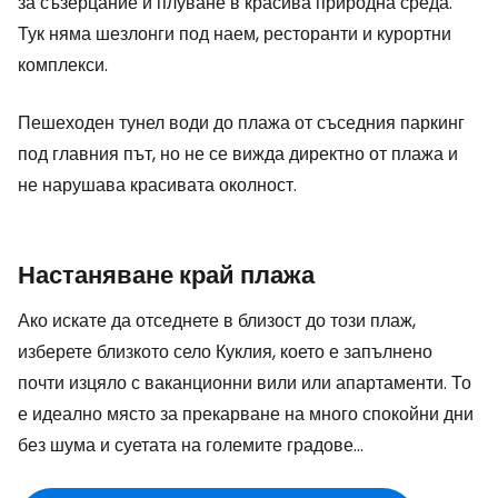
за съзерцание и плуване в красива природна среда.
Тук няма шезлонги под наем, ресторанти и курортни
комплекси.
Пешеходен тунел води до плажа от съседния паркинг
под главния път, но не се вижда директно от плажа и
не нарушава красивата околност.
Настаняване край плажа
Ако искате да отседнете в близост до този плаж,
изберете близкото село Куклия, което е запълнено
почти изцяло с ваканционни вили или апартаменти. То
е идеално място за прекарване на много спокойни дни
без шума и суетата на големите градове...