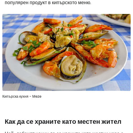
популярен продукт в кипърското меню.
Кипърска кухня - Meze
Как да се храните като местен жител