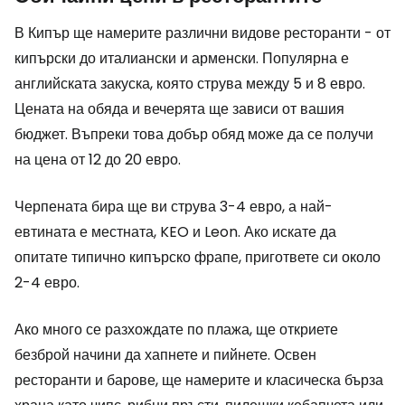
В Кипър ще намерите различни видове ресторанти - от
кипърски до италиански и арменски. Популярна е
английската закуска, която струва между 5 и 8 евро.
Цената на обяда и вечерята ще зависи от вашия
бюджет. Въпреки това добър обяд може да се получи
на цена от 12 до 20 евро.
Черпената бира ще ви струва 3-4 евро, а най-
евтината е местната, KEO и Leon. Ако искате да
опитате типично кипърско фрапе, пригответе си около
2-4 евро.
Ако много се разхождате по плажа, ще откриете
безброй начини да хапнете и пийнете. Освен
ресторанти и барове, ще намерите и класическа бърза