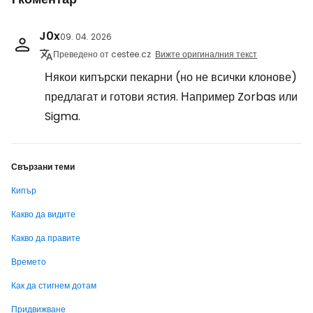
J0x
09. 04. 2026
Преведено от cestee.cz
Вижте оригиналния текст
Някои кипърски пекарни (но не всички клонове)
предлагат и готови ястия. Например Zorbas или
Sigma.
Свързани теми
Кипър
Какво да видите
Какво да правите
Времето
Как да стигнем дотам
Придвижване