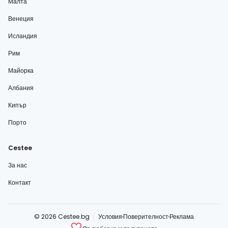
Малта
Венеция
Исландия
Рим
Майорка
Албания
Кипър
Порто
Cestee
За нас
Контакт
© 2026 Cestee.bg
Условия
Поверителност
Реклама