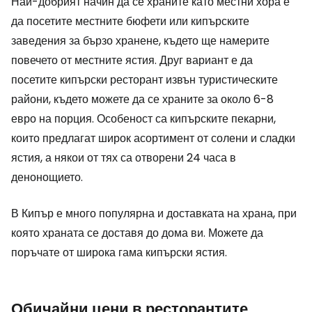
Най-добрият начин да се храните като местни хора е
да посетите местните бюфети или кипърските
заведения за бързо хранене, където ще намерите
повечето от местните ястия. Друг вариант е да
посетите кипърски ресторант извън туристическите
райони, където можете да се храните за около 6-8
евро на порция. Особеност са кипърските пекарни,
които предлагат широк асортимент от солени и сладки
ястия, а някои от тях са отворени 24 часа в
денонощието.
В Кипър е много популярна и доставката на храна, при
която храната се доставя до дома ви. Можете да
поръчате от широка гама кипърски ястия.
Обичайни цени в ресторантите