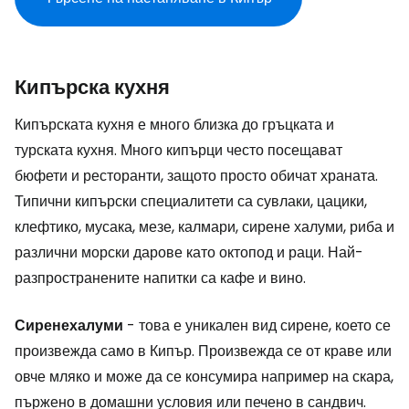
Кипърска кухня
Кипърската кухня е много близка до гръцката и
турската кухня. Много кипърци често посещават
бюфети и ресторанти, защото просто обичат храната.
Типични кипърски специалитети са сувлаки, цацики,
клефтико, мусака, мезе, калмари, сирене халуми, риба и
различни морски дарове като октопод и раци. Най-
разпространените напитки са кафе и вино.
Сирене
халуми
- това е уникален вид сирене, което се
произвежда само в Кипър. Произвежда се от краве или
овче мляко и може да се консумира например на скара,
пържено в домашни условия или печено в сандвич.