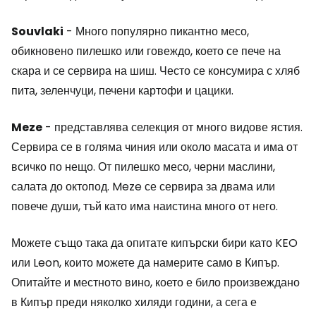
Souvlaki
- Много популярно пикантно месо,
обикновено пилешко или говеждо, което се пече на
скара и се сервира на шиш. Често се консумира с хляб
пита, зеленчуци, печени картофи и цацики.
Meze
- представлява селекция от много видове ястия.
Сервира се в голяма чиния или около масата и има от
всичко по нещо. От пилешко месо, черни маслини,
салата до октопод. Meze се сервира за двама или
повече души, тъй като има наистина много от него.
Можете също така да опитате кипърски бири като KEO
или Leon, които можете да намерите само в Кипър.
Опитайте и местното вино, което е било произвеждано
в Кипър преди няколко хиляди години, а сега е