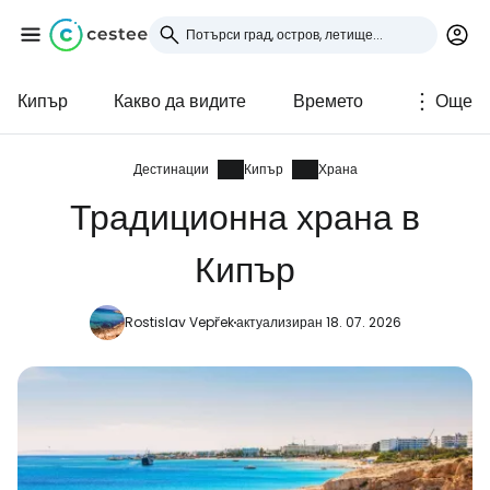
Кипър
Какво да видите
Времето
Още
Влезте в Cestee
... световната общност на туристите
Дестинации
Кипър
Храна
Традиционна храна в
Продължете с Google
Кипър
Rostislav Vepřek
актуализиран 18. 07. 2026
Продължете с Facebook
Продължете с имейл