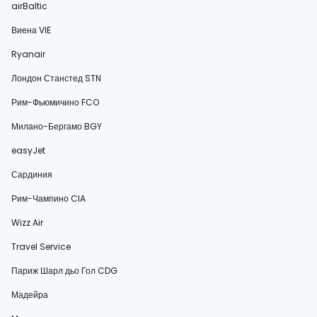
airBaltic
Виена VIE
Ryanair
Лондон Станстед STN
Рим-Фьюмичино FCO
Милано-Бергамо BGY
easyJet
Сардиния
Рим-Чампино CIA
Wizz Air
Travel Service
Париж Шарл дьо Гол CDG
Мадейра