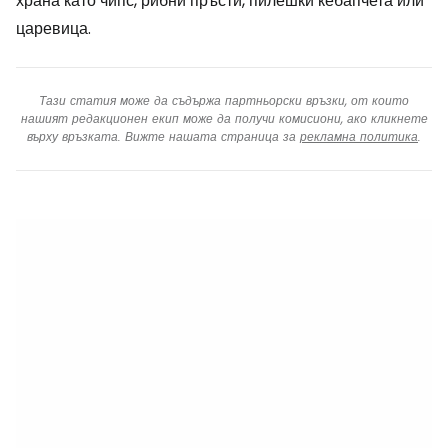
храна като чипс, рибни пръсти, пилешки кебапчета или
царевица.
Тази статия може да съдържа партньорски връзки, от които
нашият редакционен екип може да получи комисиони, ако кликнете
върху връзката. Вижте нашата страница за
рекламна политика
.