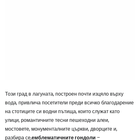
Този град в лагуната, построен почти изцяло върху
вода, привлича посетители преди всичко благодарение
на стотиците си водни пътища, които служат като
улици, романтичните тесни пешеходни алеи,
мостовете, монументалните църкви, дворците и,
разбира се,
емблематичните гондоли
–