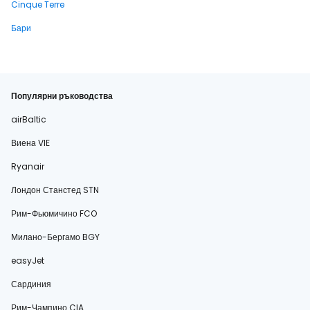
Cinque Terre
Бари
Популярни ръководства
airBaltic
Виена VIE
Ryanair
Лондон Станстед STN
Рим-Фьюмичино FCO
Милано-Бергамо BGY
easyJet
Сардиния
Рим-Чампино CIA