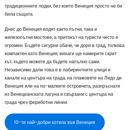
традиционните лодки, без които Венеция просто не би
била същата.
Днес до Венеция водят както пътни, така и
железопътни мостове, а притокът на туристи често е
огромен. Бъдете сигурни обаче, че дори в град, толкова
компактен като Венеция, винаги ще намерите скрит
кът, където можете да бъдете напълно сами.
Независимо дали това е в лабиринтните улици и
канали на центъра на града, на плажовете на Лидо ди
Венеция или на по-малките островчета, разпръснати
из Венецианската лагуна и свързани с центъра на
града чрез фериботни линии.
10-те най-добри хотела във Венеция