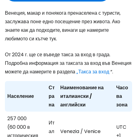
Венеция, макар и понякога пренаселена с туристи,
заслужава поне едно посещение през живота. Ако
знаете как да подходите, винаги ще намерите
любимото си кътче тук.
От 2024 г. ще се въведе такса за вход в града.
Подробна информация за таксата за вход във Венеция
можете да намерите в раздела
„Такса за вход
“.
Ст
Наименование на
Часо
Население
ра
италиански /
ва
на
английски
зона
257 000
Ит
(60 000 в
UTC
ал
Venezia / Venice
историческия
+1