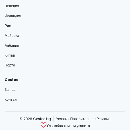
Венеция
Исландия
Рим
Майорка
Албания
Кипър
Порто
Cestee
За нас
Контакт
© 2026 Cestee.bg
Условия
Поверителност
Реклама
От любов към пътуването