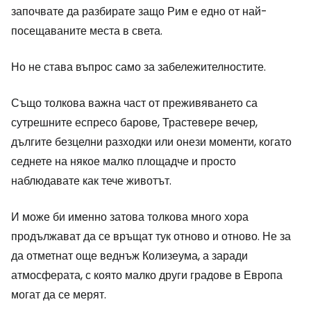
започвате да разбирате защо Рим е едно от най-
посещаваните места в света.
Но не става въпрос само за забележителностите.
Също толкова важна част от преживяването са
сутрешните еспресо барове, Трастевере вечер,
дългите безцелни разходки или онези моменти, когато
седнете на някое малко площадче и просто
наблюдавате как тече животът.
И може би именно затова толкова много хора
продължават да се връщат тук отново и отново. Не за
да отметнат още веднъж Колизеума, а заради
атмосферата, с която малко други градове в Европа
могат да се мерят.