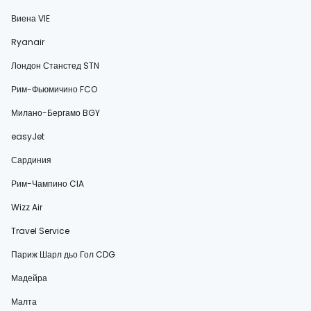
Виена VIE
Ryanair
Лондон Станстед STN
Рим-Фьюмичино FCO
Милано-Бергамо BGY
easyJet
Сардиния
Рим-Чампино CIA
Wizz Air
Travel Service
Париж Шарл дьо Гол CDG
Мадейра
Малта