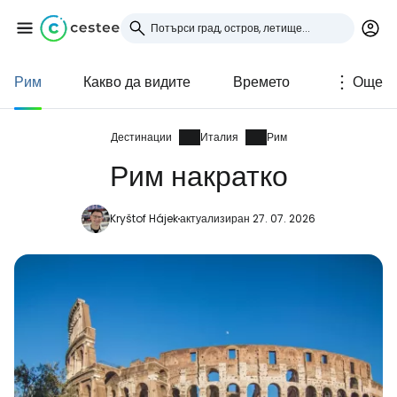
Рим
Какво да видите
Времето
Още
Влезте в Cestee
... световната общност на туристите
Дестинации
Италия
Рим
Рим накратко
Продължете с Google
Kryštof Hájek
актуализиран 27. 07. 2026
Продължете с Facebook
Продължете с имейл