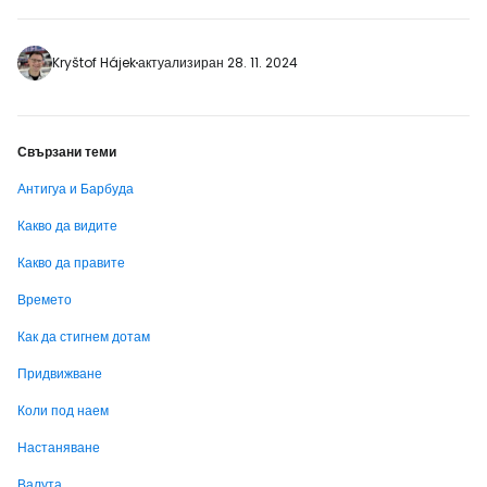
https://www.booking.com/country/ag.html?
label=p-antigua-
canopy&aid=2405297] В гъсто
Kryštof Hájek
актуализиран 28. 11. 2024
залесената югозападна вътрешност на
острова ще откриете истински лабиринт от
зиплинги и въжени атракции, които са…
Свързани теми
Антигуа и Барбуда
Какво да видите
Какво да правите
Времето
Как да стигнем дотам
Придвижване
Коли под наем
Настаняване
Валута