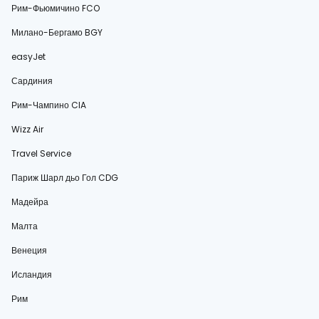
Рим-Фьюмичино FCO
Милано-Бергамо BGY
easyJet
Сардиния
Рим-Чампино CIA
Wizz Air
Travel Service
Париж Шарл дьо Гол CDG
Мадейра
Малта
Венеция
Исландия
Рим