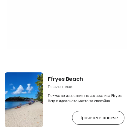
Ffryes Beach
Пясъчен плаж
По-малко известният плаж в залива Ffryes
Bay е идеалното място за спокойно
плуване без големите курорти зад гърба ви
и без тълпите туристи от круизни кораби,
Прочетете повече
които от време на време заливат по-
известните плажове. [btn "Антигуа - 10 най-
евтини хотела на booking.com"
https://www.booking.com/country/ag.html?