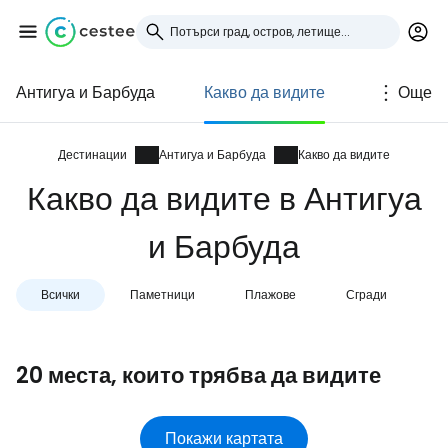
Антигуа и Барбуда
Какво да видите
Още
Влезте в Cestee
... световната общност на туристите
Дестинации
Антигуа и Барбуда
Какво да видите
Какво да видите в Антигуа
Продължете с Google
и Барбуда
Всички
Паметници
Плажове
Сгради
N
Продължете с Facebook
20 места, които трябва да видите
Продължете с имейл
Покажи картата