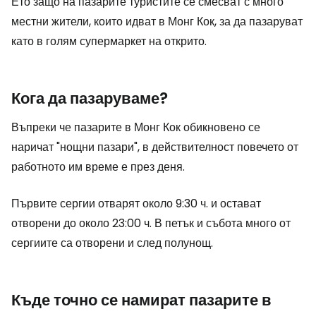
Ето защо на пазарите туристите се смесват с много
местни жители, които идват в Монг Кок, за да пазаруват
като в голям супермаркет на открито.
Кога да пазаруваме?
Въпреки че пазарите в Монг Кок обикновено се
наричат "нощни пазари", в действителност повечето от
работното им време е през деня.
Първите сергии отварят около 9:30 ч. и остават
отворени до около 23:00 ч. В петък и събота много от
сергиите са отворени и след полунощ.
Къде точно се намират пазарите в