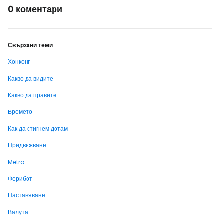
0 коментари
Свързани теми
Хонконг
Какво да видите
Какво да правите
Времето
Как да стигнем дотам
Придвижване
Metro
Ферибот
Настаняване
Валута