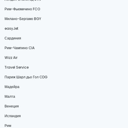
Рим-Фьюмичино FCO
Милано-Бергамо BGY
easyJet
Сардиния
Рим-Чампино CIA
Wizz Air
Travel Service
Париж Шарл дьо Гол CDG
Мадейра
Малта
Венеция
Исландия
Рим