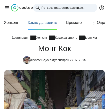
Хонконг
Какво да видите
Времето
Още
Влезте в Cestee
... световната общност на туристите
Дестинации
Хонконг
Какво да видите
Монг Кок
Монг Кок
Продължете с Google
Kryštof Hájek
актуализиран 22. 12. 2025
Продължете с Facebook
Продължете с имейл