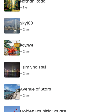
Nathan Road
+ 1 km
Sky100
+ 2 km
Коулун
+ 2 km
Tsim Sha Tsui
+ 2 km
Avenue of Stars
+ 2 km
Golden Bauhinia Square