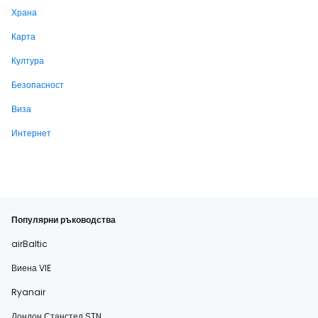
Храна
Карта
Култура
Безопасност
Виза
Интернет
Популярни ръководства
airBaltic
Виена VIE
Ryanair
Лондон Станстед STN