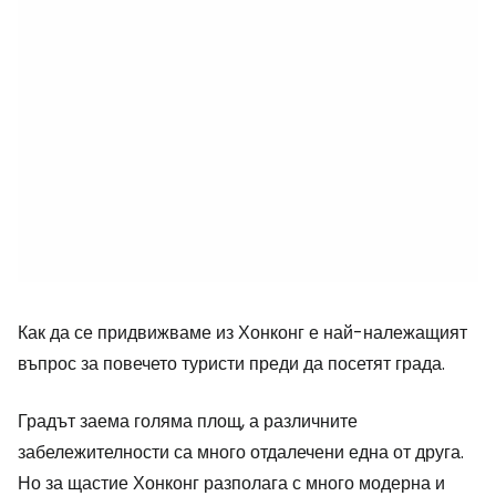
Как да се придвижваме из Хонконг е най-належащият
въпрос за повечето туристи преди да посетят града.
Градът заема голяма площ, а различните
забележителности са много отдалечени една от друга.
Но за щастие Хонконг разполага с много модерна и