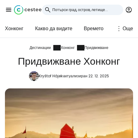
Хонконг
Какво да видите
Времето
Още
Влезте в Cestee
... световната общност на туристите
Дестинации
Хонконг
Придвижване
Придвижване Хонконг
Продължете с Google
Kryštof Hájek
актуализиран 22. 12. 2025
Продължете с Facebook
Продължете с имейл