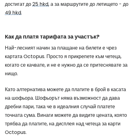
достигат до
25 hkd
, а за маршрутите до летището - до
49 hkd
.
Как да платя тарифата за участък?
Най-лесният начин за плащане на билети е чрез
картата Octopus. Просто я прикрепете към четеца,
когато се качвате, и не е нужно да се притеснявате за
нищо.
Като алтернатива можете да платите в брой в касата
на шофьора. Шофьорът няма възможност да дава
дребни пари, така че в идеалния случай платете
точната сума. Винаги можете да видите цената, която
трябва да платите, на дисплея над четеца за карти
Octopus.