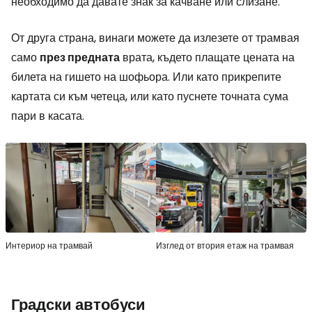
необходимо да давате знак за качване или слизане.
От друга страна, винаги можете да излезете от трамвая
само
през предната
врата, където плащате цената на
билета на гишето на шофьора. Или като прикрепите
картата си към четеца, или като пуснете точната сума
пари в касата.
Интериор на трамвай
Изглед от втория етаж на трамвая
Градски автобуси