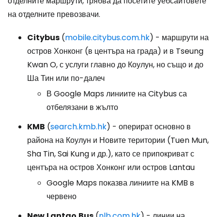
отделните маршрути, трябва да посетите уебсайтовете
на отделните превозвачи.
Citybus
(
mobile.citybus.com.hk
) - маршрути на
остров Хонконг (в центъра на града) и в Tseung
Kwan O, с услуги главно до Коулун, но също и до
Ша Тин или по-далеч
В Google Maps линиите на Citybus са
отбелязани в жълто
KMB
(
search.kmb.hk
) - оперират основно в
района на Коулун и Новите територии (Tuen Mun,
Sha Tin, Sai Kung и др.), като се припокриват с
центъра на остров Хонконг или остров Lantau
Google Maps показва линиите на KMB в
червено
New
Lantao
Bus
(
nlb.com.hk
) - линии на