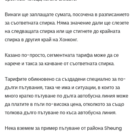
Винаги ще заплащате сумата, посочена в разписанието
за съответната спирка. Няма значение дали ще слезете
на следващата спирка или ще стигнете до крайната
спирка в другия край на Хонконг.
Казано по-просто, сегментната тарифа може да се
нарече и такса за качване от съответната спирка.
Тарифите обикновено са създадени специално за по-
дълги пътувания, така че има и ситуации, в които за
много кратко пътуване по дълга автобусна линия може
да платите в пъти по-висока цена, отколкото за също
толкова дълго пътуване по къса автобусна линия.
Нека вземем за пример пътуване от района Sheung