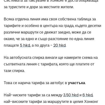
Системата за таксуване в Хонконг е доста объркваща
за туристите и дори за местните жители.
Всяка отделна линия има своя собствена таблица за
тарифите и особено в центъра на града, където десетки
различни маршрути се движат заедно, може да се
окаже, че за едно и също разстояние по една линия
плащате
5 hkd
, а по друга -
20 hkd
.
На автобусната спирка винаги ще намерите схема на
съответната линия с тарифата, която ще платите от
тази спирка.
Това се нарича тарифа за автобус в
участъка
.
Най-ниските тарифи за са между
3,50 hkd
и
6 hkd
,
най-високите тарифи за маршрутите в целия Хонконг