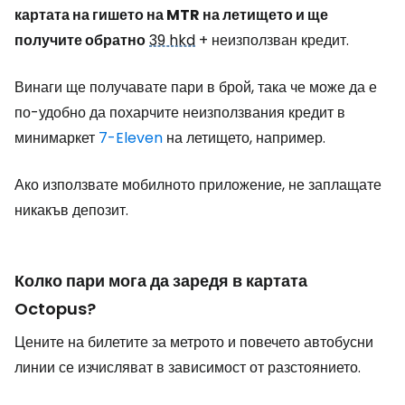
картата на гишето на MTR на летището и ще
получите обратно
39 hkd
+ неизползван кредит.
Винаги ще получавате пари в брой, така че може да е
по-удобно да похарчите неизползвания кредит в
минимаркет
7-Eleven
на летището, например.
Ако използвате мобилното приложение, не заплащате
никакъв депозит.
Колко пари мога да заредя в картата
Octopus?
Цените на билетите за метрото и повечето автобусни
линии се изчисляват в зависимост от разстоянието.