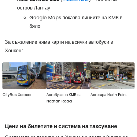
остров Лантау
Google Maps показва линиите на KMB в
бяло
За съжаление няма карти на всички автобуси в
Хонконг.
CityBus Хонконг
Автобуси на KMB на
Автогара North Point
Nathan Road
Цени на билетите и система на таксуване