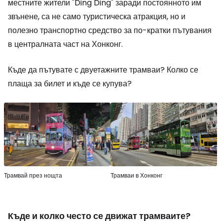
местните жители "Ding Ding" заради постоянното им
звънене, са не само туристическа атракция, но и
полезно транспортно средство за по-кратки пътувания
в централната част на Хонконг.
Къде да пътувате с двуетажните трамваи? Колко се
плаща за билет и къде се купува?
Трамвай през нощта
Трамваи в Хонконг
Къде и колко често се движат трамваите?