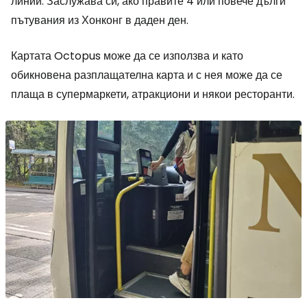
линии. Заслужава си, ако правите 4 или повече дълги
пътувания из Хонконг в даден ден.
Картата Octopus може да се използва и като
обикновена разплащателна карта и с нея може да се
плаща в супермаркети, атракциони и някои ресторанти.