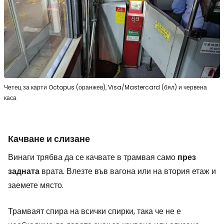
Четец за карти Octopus (оранжев), Visa/Mastercard (бял) и червена
каса
Качване и слизане
Винаги трябва да се качвате в трамвая само
през
задната
врата. Влезте във вагона или на втория етаж и
заемете място.
Трамваят спира на всички спирки, така че не е