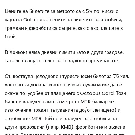
Цените на билетите за метрото са с 5% по-ниски с
картата Octopus, а цените на билетите за автобуси,
трамваи и фериботи са същите, както ако плащате в
брой.
В Хонконг няма дневни лимити като в други градове,
така че плащате точно за това, което преминавате.
Съществува целодневен туристически билет за 75 хил.
хонконгски долара, който в някои случаи може да се
окаже по-удобен от плащането с Octopus Card. Този
билет е валиден само за метрото MTR (макар че
изключение правят пътуванията до/от летището) и
автобусите MTR. Той не е валиден за автобуси на
други превозвачи (напр. KMB), фериботи или въжени