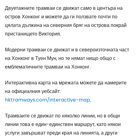
Двуетажните трамваи се движат само в центъра на
остров Хонконг и можете да ги ползвате почти по
цялата дължина на северния бряг на острова покрай
пристанището Виктория.
Модерни трамваи се движат и в североизточната част
на Хонконг в Туен Мун, но те нямат нищо общо с
емблематичните трамваи на Хонконг.
Интерактивна карта на мрежата можете да намерите
на официалния уебсайт:
hktramways.com/interactive-map
.
Трамваите се движат по няколко линии, но в общи
линии това е един-единствен маршрут, като някои
услуги завършват преди края на линията, а други