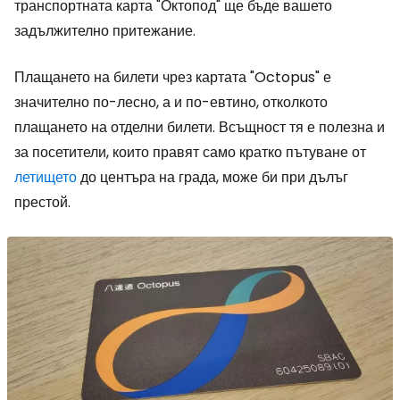
транспортната карта "Октопод" ще бъде вашето
задължително притежание.
Плащането на билети чрез картата "Octopus" е
значително по-лесно, а и по-евтино, отколкото
плащането на отделни билети. Всъщност тя е полезна и
за посетители, които правят само кратко пътуване от
летището
до центъра на града, може би при дълъг
престой.