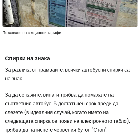
Показване на секционни тарифи
Спирки на знака
За разлика от трамваите, всички автобусни спирки са
на знак.
За да се качите, винаги трябва да помахате на
съответния автобус. В достатъчен срок преди да
слезете (в идеалния случай, когато името на
следващата спирка се появи на електронното табло),
трябва да натиснете червения бутон "Стоп".