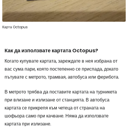
Карта Octopus
Как да използвате картата Octopus?
Когато купувате картата, зареждате в нея избрана от
вас сума пари, която постепенно се приспада, докато
пътувате с метрото, трамвая, автобуса или ферибота.
В метрото трябва да поставите картата на турникета
при влизане и излизане от станцията. В автобуса
картата се прикрепя към четеца от страната на
шофьора само при качване. Няма да използвате
картата при излизане.