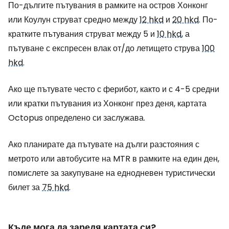
По-дългите пътувания в рамките на остров Хонконг
или Коулун струват средно между
12 hkd
и
20 hkd
. По-
кратките пътувания струват между 5 и
10 hkd
, а
пътуване с експресен влак от/до летището струва
100
hkd
.
Ако ще пътувате често с ферибот, както и с 4-5 средни
или кратки пътувания из Хонконг през деня, картата
Octopus определено си заслужава.
Ако планирате да пътувате на дълги разстояния с
метрото или автобусите на MTR в рамките на един ден,
помислете за закупуване на еднодневен туристически
билет за
75 hkd
.
Къде мога да заредя картата си?