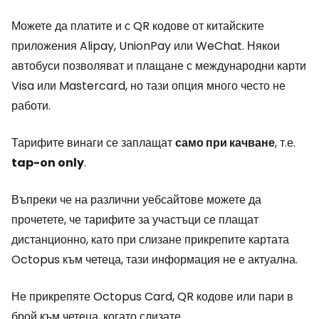
Можете да платите и с QR кодове от китайските
приложения Alipay, UnionPay или WeChat. Някои
автобуси позволяват и плащане с международни карти
Visa или Mastercard, но тази опция много често не
работи.
Тарифите винаги се заплащат
само при качване
, т.е.
tap-on only
.
Въпреки че на различни уебсайтове можете да
прочетете, че тарифите за участъци се плащат
дистанционно, като при слизане прикрепите картата
Octopus към четеца, тази информация не е актуална.
Не прикрепяте Octopus Card, QR кодове или пари в
брой към четеца, когато слизате.