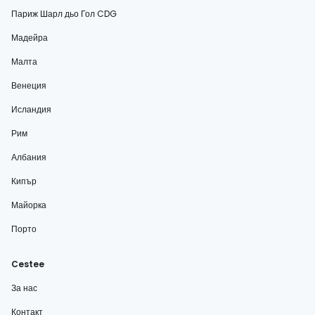
Париж Шарл дьо Гол CDG
Мадейра
Малта
Венеция
Исландия
Рим
Албания
Кипър
Майорка
Порто
Cestee
За нас
Контакт