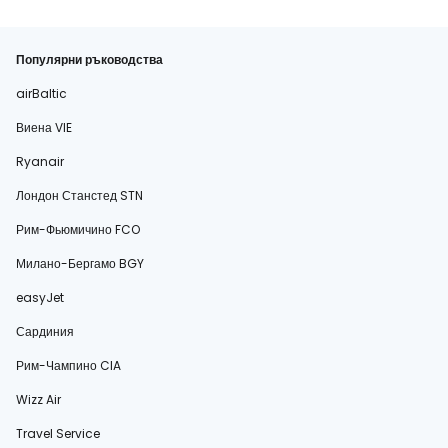
Популярни ръководства
airBaltic
Виена VIE
Ryanair
Лондон Станстед STN
Рим-Фьюмичино FCO
Милано-Бергамо BGY
easyJet
Сардиния
Рим-Чампино CIA
Wizz Air
Travel Service