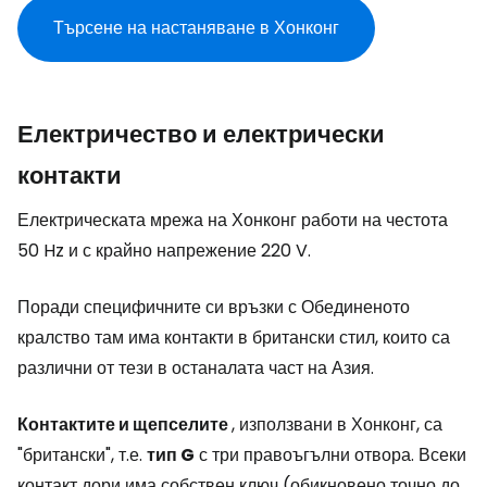
Търсене на настаняване в Хонконг
Електричество и електрически
контакти
Електрическата мрежа на Хонконг работи на честота
50 Hz и с крайно напрежение 220 V.
Поради специфичните си връзки с Обединеното
кралство там има контакти в британски стил, които са
различни от тези в останалата част на Азия.
Контактите и щепселите
, използвани в Хонконг, са
"британски", т.е.
тип G
с три правоъгълни отвора. Всеки
контакт дори има собствен ключ (обикновено точно до