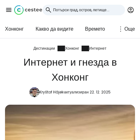
Хонконг
Какво да видите
Времето
Още
Влезте в Cestee
... световната общност на туристите
Дестинации
Хонконг
Интернет
Интернет и гнезда в
Продължете с Google
Хонконг
Kryštof Hájek
актуализиран 22. 12. 2025
Продължете с Facebook
Продължете с имейл