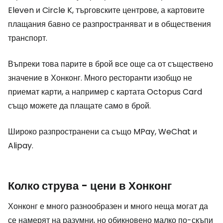
Eleven и Circle K, търговските центрове, а картовите
плащания бавно се разпространяват и в обществения
транспорт.
Въпреки това парите в брой все още са от съществено
значение в Хонконг. Много ресторанти изобщо не
приемат карти, а например с картата Octopus Card
също можете да плащате само в брой.
Широко разпространени са също MPay, WeChat и
Alipay.
Колко струва - цени в Хонконг
Хонконг е много разнообразен и много неща могат да
се намерят на разумни, но обикновено малко по-скъпи