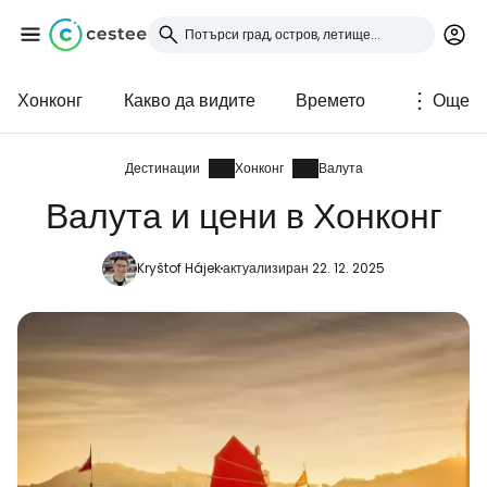
Хонконг
Какво да видите
Времето
Още
Влезте в Cestee
... световната общност на туристите
Дестинации
Хонконг
Валута
Валута и цени в Хонконг
Продължете с Google
Kryštof Hájek
актуализиран 22. 12. 2025
Продължете с Facebook
Продължете с имейл