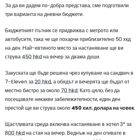
За да ви дадем по-добра представа, сме подготвили
три варианта на дневни бюджети.
Бюджетният пътник се придвижва с метрото или
автобусите, така че ще похарчи приблизително 50 хкд
на ден. Най-евтиното място за настаняване ще ви
струва
450 hkd
на вечер за двама души.
Закуската ще бъде решена чрез купуване на сандвич в
7-Eleven за
20 hkd
, а обядът и вечерята ще бъдат от
местно бистро за около
70 hkd
. Като цяло, без да
посещавате никакви забележителности, един ден
престой ще ви струва около
450 хил. долара на човек
.
Щастливата среда включва настаняване в хотел 3* за
800 hkd
на стая на вечер. Веднъж на ден отивате в