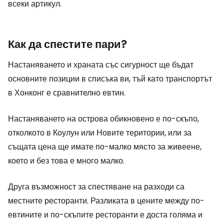
всеки артикул.
Как да спестите пари?
Настаняването и храната със сигурност ще бъдат
основните позиции в списъка ви, тъй като транспортът
в Хонконг е сравнително евтин.
Настаняването на острова обикновено е по-скъпо,
отколкото в Коулун или Новите територии, или за
същата цена ще имате по-малко място за живеене,
което и без това е много малко.
Друга възможност за спестяване на разходи са
местните ресторанти. Разликата в цените между по-
евтините и по-скъпите ресторанти е доста голяма и