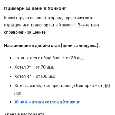
Примери за цени в Хонконг
Колко струва основната храна, туристическите
атракции или транспортът в Хонконг? Вижте този
справочник за цените.
Настаняване в двойна стая (цени за нощувка):
евтин хотел с обща баня - от 35 щ.д.
Хотел 3* - от 70 щ.д.
Хотел 4* - от
100 usd
Хотел с изглед към пристанище Виктория - от
150
usd
10 най-евтини хотела в Хонконг
Храна в ресторанта: