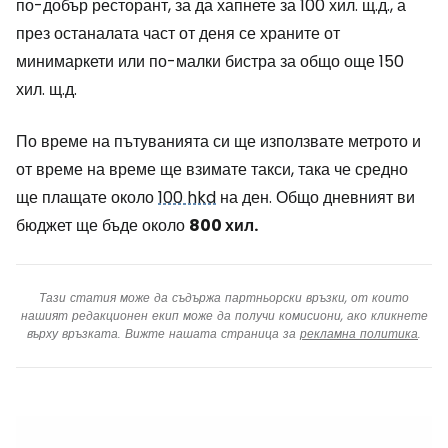
по-добър ресторант, за да хапнете за 100 хил. щ.д., а
през останалата част от деня се храните от
минимаркети или по-малки бистра за общо още 150
хил. щ.д.
По време на пътуванията си ще използвате метрото и
от време на време ще взимате такси, така че средно
ще плащате около
100 hkd
на ден. Общо дневният ви
бюджет ще бъде около
800 хил.
Тази статия може да съдържа партньорски връзки, от които
нашият редакционен екип може да получи комисиони, ако кликнете
върху връзката. Вижте нашата страница за
рекламна политика
.