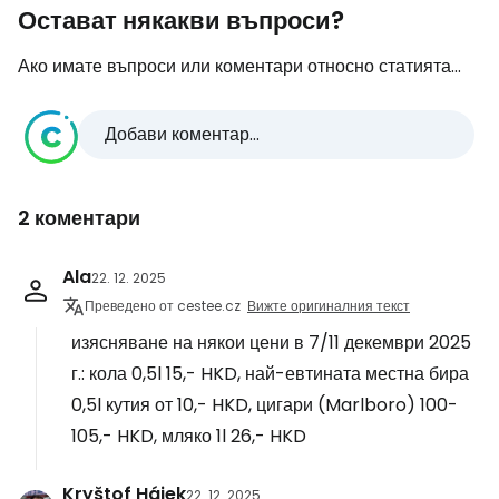
Остават някакви въпроси?
Ако имате въпроси или коментари относно статията...
Добави коментар...
2 коментари
Ala
22. 12. 2025
Преведено от cestee.cz
Вижте оригиналния текст
изясняване на някои цени в 7/11 декември 2025
г.: кола 0,5l 15,- HKD, най-евтината местна бира
0,5l кутия от 10,- HKD, цигари (Marlboro) 100-
105,- HKD, мляко 1l 26,- HKD
Kryštof Hájek
22. 12. 2025