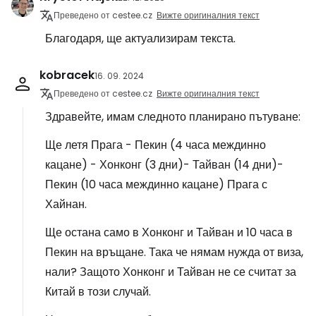
Преведено от cestee.cz
Вижте оригиналния текст
Благодаря, ще актуализирам текста.
kobracek
16. 09. 2024
Преведено от cestee.cz
Вижте оригиналния текст
Здравейте, имам следното планирано пътуване:
Ще летя Прага - Пекин (4 часа междинно
кацане) - Хонконг (3 дни)- Тайван (14 дни)-
Пекин (10 часа междинно кацане) Прага с
Хайнан.
Ще остана само в Хонконг и Тайван и 10 часа в
Пекин на връщане. Така че нямам нужда от виза,
нали? Защото Хонконг и Тайван не се считат за
Китай в този случай.