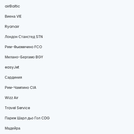
airBaltic
Виена VIE
Ryanair
Лондон Станстед STN
Рим-Фьюмичино FCO
Милано-Бергамо BGY
easyJet
Сардиния
Рим-Чампино CIA
Wizz Air
Travel Service
Париж Шарл дьо Гол CDG
Мадейра