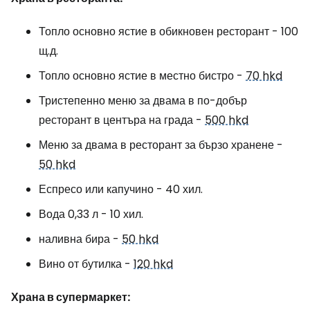
Топло основно ястие в обикновен ресторант - 100
щ.д.
Топло основно ястие в местно бистро -
70 hkd
Тристепенно меню за двама в по-добър
ресторант в центъра на града -
500 hkd
Меню за двама в ресторант за бързо хранене -
50 hkd
Еспресо или капучино - 40 хил.
Вода 0,33 л - 10 хил.
наливна бира -
50 hkd
Вино от бутилка -
120 hkd
Храна в супермаркет: