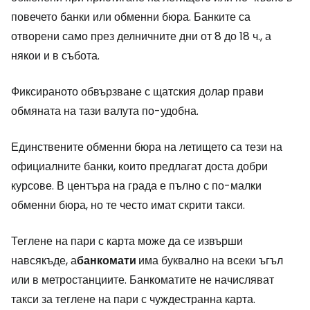
повечето банки или обменни бюра. Банките са
отворени само през делничните дни от 8 до 18 ч., а
някои и в събота.
Фиксираното обвързване с щатския долар прави
обмяната на тази валута по-удобна.
Единствените обменни бюра на летището са тези на
официалните банки, които предлагат доста добри
курсове. В центъра на града е пълно с по-малки
обменни бюра, но те често имат скрити такси.
Теглене на пари с карта може да се извърши
навсякъде, а
банкомати
има буквално на всеки ъгъл
или в метростанциите. Банкоматите не начисляват
такси за теглене на пари с чуждестранна карта.