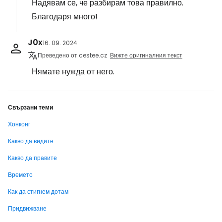
Надявам се, че разбирам това правилно.
Благодаря много!
J0x
16. 09. 2024
Преведено от cestee.cz
Вижте оригиналния текст
Нямате нужда от него.
Свързани теми
Хонконг
Какво да видите
Какво да правите
Времето
Как да стигнем дотам
Придвижване