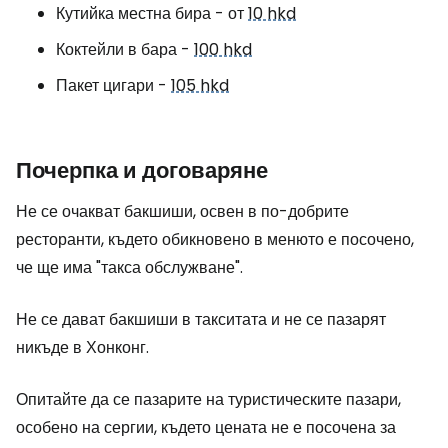
Кутийка местна бира - от
10 hkd
Коктейли в бара -
100 hkd
Пакет цигари -
105 hkd
Почерпка и договаряне
Не се очакват бакшиши, освен в по-добрите
ресторанти, където обикновено в менюто е посочено,
че ще има "такса обслужване".
Не се дават бакшиши в такситата и не се пазарят
никъде в Хонконг.
Опитайте да се пазарите на туристическите пазари,
особено на сергии, където цената не е посочена за