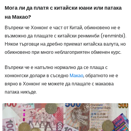
Мога ли да платя с китайски юани или патака
на Макао?
Въпреки че Хонконг е част от Китай, обикновено не е
възможно да плащате с китайски ренминби (renminbi).
Някои търговци на дребно приемат китайска валута, но
обикновено при много неблагоприятен обменен курс.
Въпреки че е напълно нормално да се плаща с
хонконгски долари в съседно
Макао
, обратното не е
вярно в Хонконг не можете да плащате с макаова
патака никъде.