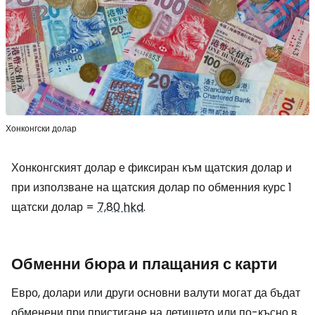
Хонконгски долар
Хонконгският долар е фиксиран към щатския долар и
при използване на щатския долар по обменния курс 1
щатски долар =
7,80 hkd
.
Обменни бюра и плащания с карти
Евро, долари или други основни валути могат да бъдат
обменени при пристигане на летището или по-късно в