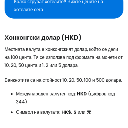
Колко струват хотелите? Вижте цените на
хотелите сега
Хонконгски долар (HKD)
Местната валута е хонконгският долар, който се дели
на 100 цента. Тя се използва под формата на монети от
10, 20, 50 цента и 1, 2 или 5 долара.
Банкнотите са на стойност 10, 20, 50, 100 и 500 долара.
Международен валутен код:
HKD
(цифров код
344)
Символ на валутата:
HK$, $
или
元