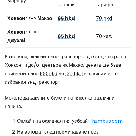
Маршрут
тарифи
тарифи
Хонконг <-> Макао
65 hkd
70 hkd
Хонконг <->
65 hkd
70 хил.
Джухай
Като цяло, включително транспорта до/от центъра на
Хонконг и до/от центъра на Макао, цената ще бъде
приблизително
100 hkd
до
130 hkd
в зависимост от
избрания вид транспорт.
Можете да закупите билети по няколко различни
начина.
Онлайн на официалния уебсайт:
hzmbus.com
На автомат след преминаване през