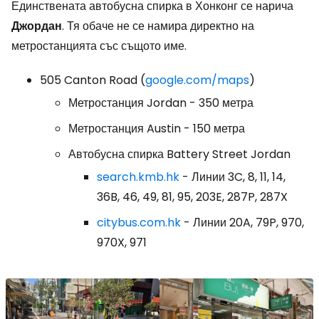
Единствената автобусна спирка в Хонконг се нарича
Джордан
. Тя обаче не се намира директно на
метростанцията със същото име.
505 Canton Road (
google.com/maps
)
Метростанция Jordan - 350 метра
Метростанция Austin - 150 метра
Автобусна спирка Battery Street Jordan
search.kmb.hk
- Линии 3C, 8, 11, 14,
36B, 46, 49, 81, 95, 203E, 287P, 287X
citybus.com.hk
- Линии 20A, 79P, 970,
970X, 971