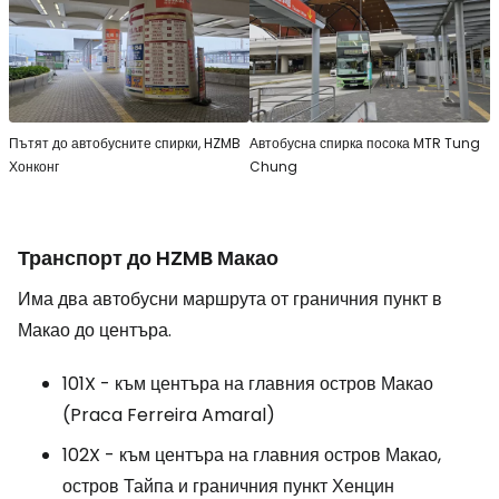
Пътят до автобусните спирки, HZMB
Автобусна спирка посока MTR Tung
Хонконг
Chung
Транспорт до HZMB Макао
Има два автобусни маршрута от граничния пункт в
Макао до центъра.
101X - към центъра на главния остров Макао
(Praca Ferreira Amaral)
102X - към центъра на главния остров Макао,
остров Тайпа и граничния пункт Хенцин