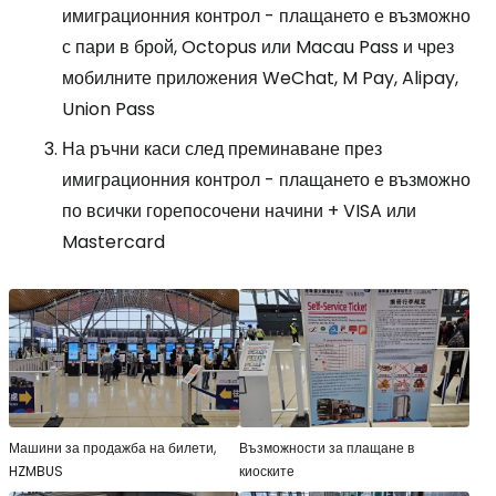
имиграционния контрол - плащането е възможно
с пари в брой, Octopus или Macau Pass и чрез
мобилните приложения WeChat, M Pay, Alipay,
Union Pass
На ръчни каси след преминаване през
имиграционния контрол - плащането е възможно
по всички горепосочени начини + VISA или
Mastercard
Машини за продажба на билети,
Възможности за плащане в
HZMBUS
киоските