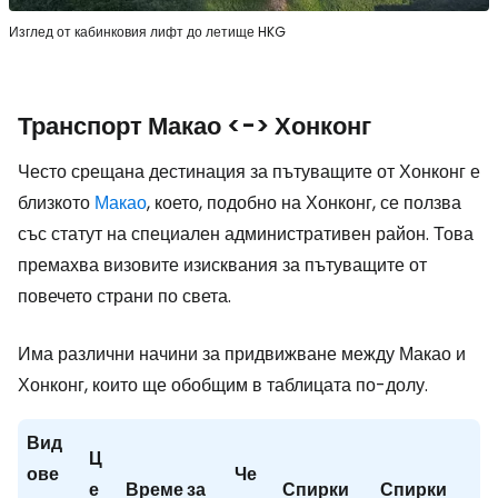
Изглед от кабинковия лифт до летище HKG
Транспорт Макао <-> Хонконг
Често срещана дестинация за пътуващите от Хонконг е
близкото
Макао
, което, подобно на Хонконг, се ползва
със статут на специален административен район. Това
премахва визовите изисквания за пътуващите от
повечето страни по света.
Има различни начини за придвижване между Макао и
Хонконг, които ще обобщим в таблицата по-долу.
Вид
Ц
ове
Че
е
Време за
Спирки
Спирки