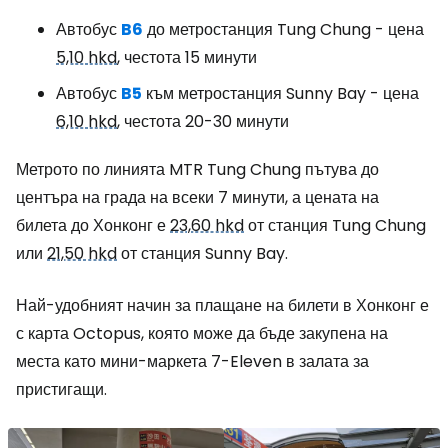
Автобус
B6
до метростанция Tung Chung - цена
5,10 hkd
, честота 15 минути
Автобус
B5
към метростанция Sunny Bay - цена
6,10 hkd
, честота 20-30 минути
Метрото по линията MTR Tung Chung пътува до
центъра на града на всеки 7 минути, а цената на
билета до Хонконг е
23,60 hkd
от станция Tung Chung
или
21,50 hkd
от станция Sunny Bay.
Най-удобният начин за плащане на билети в Хонконг е
с карта Octopus, която може да бъде закупена на
места като мини-маркета 7-Eleven в залата за
пристигащи.