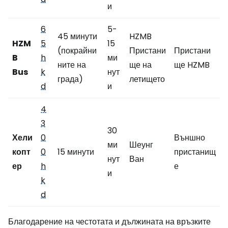
и
6
5-
45 минути
HZMB
HZM
5
15
(покрайни
Пристани
Пристани
B
h
ми
ните на
ще на
ще HZMB
Bus
k
нут
града)
летището
d
и
4
3
30
Хели
0
Външно
ми
Шеунг
копт
0
15 минути
пристанищ
нут
Ван
ер
h
е
и
k
d
Благодарение на честотата и дължината на връзките