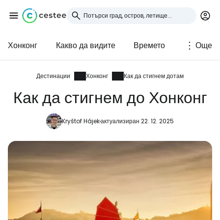
Хонконг
Какво да видите
Времето
Още
Влезте в Cestee
... световната общност на туристите
Дестинации
Хонконг
Как да стигнем дотам
Как да стигнем до Хонконг
Продължете с Google
Kryštof Hájek
актуализиран 22. 12. 2025
Продължете с Facebook
Продължете с имейл