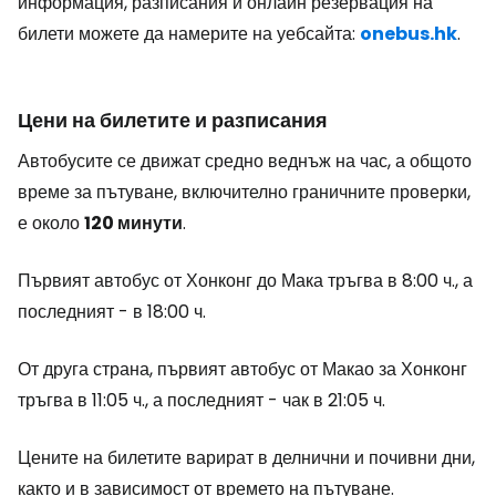
информация, разписания и онлайн резервация на
билети можете да намерите на уебсайта:
onebus.hk
.
Цени на билетите и разписания
Автобусите се движат средно веднъж на час, а общото
време за пътуване, включително граничните проверки,
е около
120 минути
.
Първият автобус от Хонконг до Мака тръгва в 8:00 ч., а
последният - в 18:00 ч.
От друга страна, първият автобус от Макао за Хонконг
тръгва в 11:05 ч., а последният - чак в 21:05 ч.
Цените на билетите варират в делнични и почивни дни,
както и в зависимост от времето на пътуване.