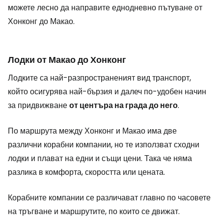
можете лесно да направите еднодневно пътуване от
Хонконг до Макао.
Лодки от Макао до Хонконг
Лодките са най-разпространеният вид транспорт,
който осигурява най-бързия и далеч по-удобен начин
за придвижване
от центъра на града до него
.
По маршрута между Хонконг и Макао има две
различни корабни компании, но те използват сходни
лодки и плават на едни и същи цени. Така че няма
разлика в комфорта, скоростта или цената.
Корабните компании се различават главно по часовете
на тръгване и маршрутите, по които се движат.