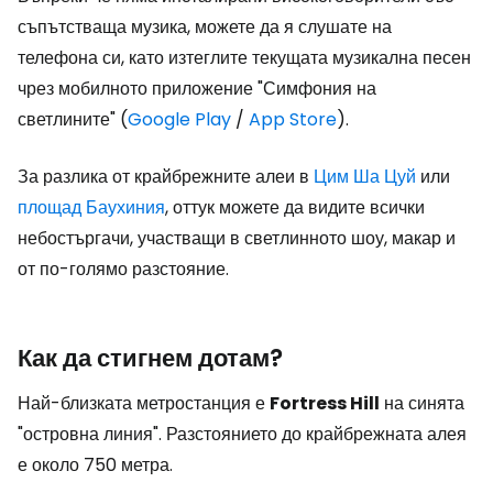
съпътстваща музика, можете да я слушате на
телефона си, като изтеглите текущата музикална песен
чрез мобилното приложение "Симфония на
светлините" (
Google Play
/
App Store
).
За разлика от крайбрежните алеи в
Цим Ша Цуй
или
площад Баухиния
, оттук можете да видите всички
небостъргачи, участващи в светлинното шоу, макар и
от по-голямо разстояние.
Как да стигнем дотам?
Най-близката метростанция е
Fortress Hill
на синята
"островна линия". Разстоянието до крайбрежната алея
е около 750 метра.