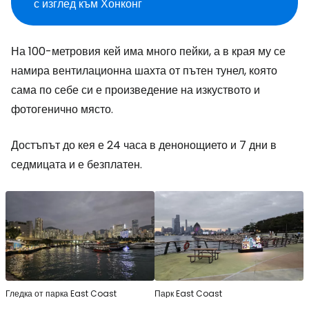
с изглед към Хонконг
На 100-метровия кей има много пейки, а в края му се
намира вентилационна шахта от пътен тунел, която
сама по себе си е произведение на изкуството и
фотогенично място.
Достъпът до кея е 24 часа в денонощието и 7 дни в
седмицата и е безплатен.
Гледка от парка East Coast
Парк East Coast