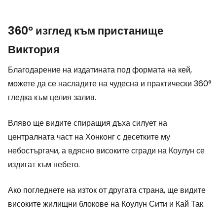
360° изглед към пристанище
Виктория
Благодарение на издатината под формата на кей,
можете да се насладите на чудесна и практически 360°
гледка към целия залив.
Вляво ще видите спиращия дъха силует на
централната част на Хонконг с десетките му
небостъргачи, а вдясно високите сгради на Коулун се
издигат към небето.
Ако погледнете на изток от другата страна, ще видите
високите жилищни блокове на Коулун Сити и Кай Так.