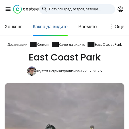
Хонконг
Какво да видите
Времето
Още
Влезте в Cestee
... световната общност на туристите
Дестинации
Хонконг
Какво да видите
East Coast Park
East Coast Park
Продължете с Google
Kryštof Hájek
актуализиран 22. 12. 2025
Продължете с Facebook
Продължете с имейл