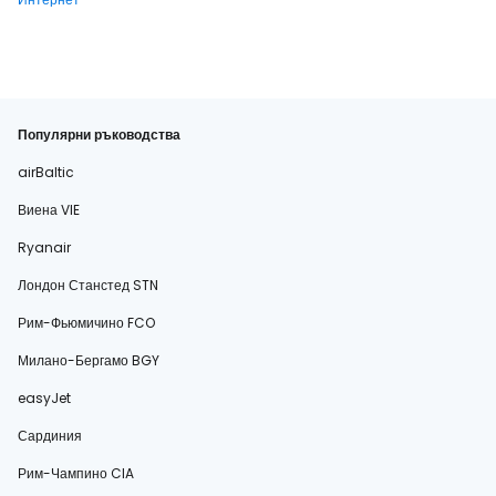
Популярни ръководства
airBaltic
Виена VIE
Ryanair
Лондон Станстед STN
Рим-Фьюмичино FCO
Милано-Бергамо BGY
easyJet
Сардиния
Рим-Чампино CIA