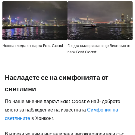
Нощна гледка от парка East Coast
Гледка към пристанище Виктория от
парк East Coast
Насладете се на симфонията от
светлини
По наше мнение паркът East Coast е най-доброто
място за наблюдение на известната
Симфония на
светлините
в Хонконг.
Въпреки че няма инсталирани високоговорители със