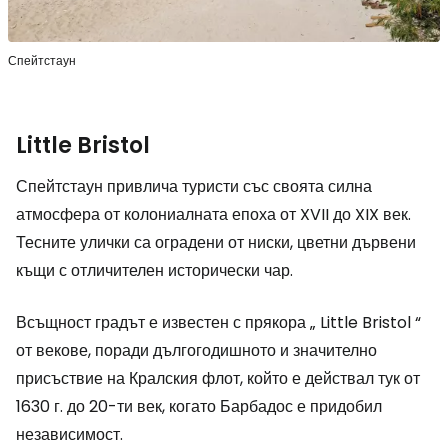
Спейтстаун
Little Bristol
Спейтстаун привлича туристи със своята силна
атмосфера от колониалната епоха от XVII до XIX век.
Тесните улички са оградени от ниски, цветни дървени
къщи с отличителен исторически чар.
Всъщност градът е известен с прякора „
Little Bristol
“
от векове, поради дългогодишното и значително
присъствие на Кралския флот, който е действал тук от
1630 г. до 20-ти век, когато Барбадос е придобил
независимост.