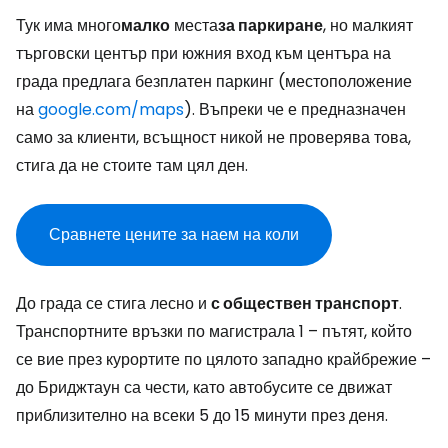
Тук има много
малко
места
за паркиране
, но малкият
търговски център при южния вход към центъра на
града предлага безплатен паркинг (местоположение
на
google.com/maps
). Въпреки че е предназначен
само за клиенти, всъщност никой не проверява това,
стига да не стоите там цял ден.
Сравнете цените за наем на коли
До града се стига лесно и
с обществен транспорт
.
Транспортните връзки по магистрала 1 – пътят, който
се вие през курортите по цялото западно крайбрежие –
до Бриджтаун са чести, като автобусите се движат
приблизително на всеки 5 до 15 минути през деня.