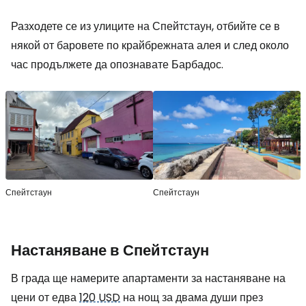
Разходете се из улиците на Спейтстаун, отбийте се в
някой от баровете по крайбрежната алея и след около
час продължете да опознавате Барбадос.
Спейтстаун
Спейтстаун
Настаняване в Спейтстаун
В града ще намерите апартаменти за настаняване на
цени от едва
120 USD
на нощ за двама души през