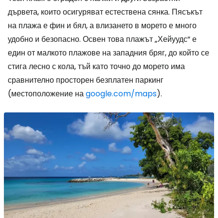
дървета, които осигуряват естествена сянка. Пясъкът
на плажа е фин и бял, а влизането в морето е много
удобно и безопасно. Освен това плажът „Хейуудс“ е
един от малкото плажове на западния бряг, до който се
стига лесно с кола, тъй като точно до морето има
сравнително просторен безплатен паркинг
(местоположение на
google.com/maps
).