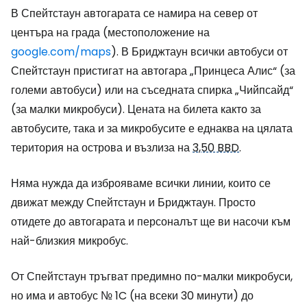
В Спейтстаун автогарата се намира на север от
центъра на града (местоположение на
google.com/maps
). В Бриджтаун всички автобуси от
Спейтстаун пристигат на автогара „Принцеса Алис“ (за
големи автобуси) или на съседната спирка „Чийпсайд“
(за малки микробуси). Цената на билета както за
автобусите, така и за микробусите е еднаква на цялата
територия на острова и възлиза на
3,50 BBD
.
Няма нужда да изброяваме всички линии, които се
движат между Спейтстаун и Бриджтаун. Просто
отидете до автогарата и персоналът ще ви насочи към
най-близкия микробус.
От Спейтстаун тръгват предимно по-малки микробуси,
но има и автобус № 1C (на всеки 30 минути) до