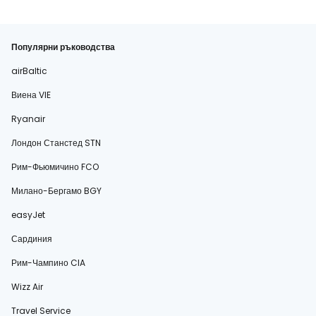
Популярни ръководства
airBaltic
Виена VIE
Ryanair
Лондон Станстед STN
Рим-Фьюмичино FCO
Милано-Бергамо BGY
easyJet
Сардиния
Рим-Чампино CIA
Wizz Air
Travel Service