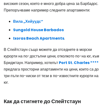
високия сезон, което е много добра цена за Барбадос.
Препоръчваме например следните апартаменти:
Вила „Хейуудс“
Sungold House Barbados
Ixoras Beach Apartments
.
В Спейтстаун също можете да отседнете в морски
курорти на по-достъпни цени, отколкото по-на юг, към
Бриджтаун. Например, хотелът
Port St. Charles ****
предлага просторни апартаменти на цени, които са до
три пъти по-ниски от тези в по-известните курорти на
юг.
Как да стигнете до Спейтстаун