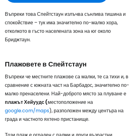
Въпреки това Спейтстаун излъчва сънлива тишина и
спокойствие – тук има значително по-малко хора,
отколкото в гъсто населената зона на юг около
Бриджтаун.
Плажовете в Спейтстаун
Въпреки че местните плажове са малки, те са тихи и, в
сравнение с южната част на Барбадос, значително по-
малко пренаселени. Най-доброто място за плуване е
плажът Хейуудс (
местоположение на
google.com/maps
), разположен между центъра на
града и частното яхтено пристанище.
Този плаж е ограден с палми и други възрастни