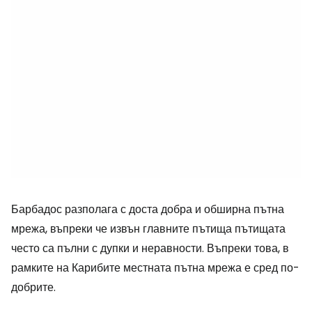
Барбадос разполага с доста добра и обширна пътна
мрежа, въпреки че извън главните пътища пътищата
често са пълни с дупки и неравности. Въпреки това, в
рамките на Карибите местната пътна мрежа е сред по-
добрите.