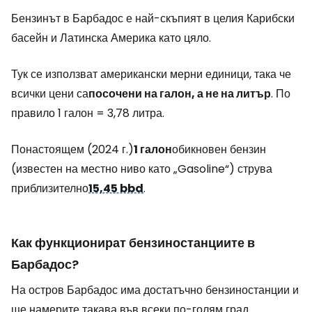
Бензинът в Барбадос е най-скъпият в целия Карибски
басейн и Латинска Америка като цяло.
Тук се използват американски мерни единици, така че
всички цени са
посочени на галон, а не на литър
. По
правило 1 галон = 3,78 литра.
Понастоящем (2024 г.)
1 галон
обикновен бензин
(известен на местно ниво като „Gasoline“) струва
приблизително
15,45 bbd
.
Как функционират бензиностанциите в
Барбадос?
На остров Барбадос има достатъчно бензиностанции и
ще намерите такава във всеки по-голям град.