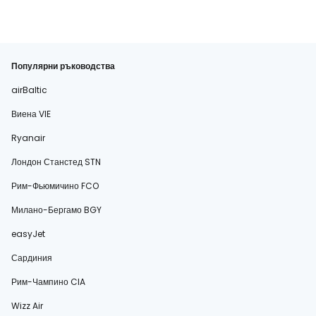
Популярни ръководства
airBaltic
Виена VIE
Ryanair
Лондон Станстед STN
Рим-Фьюмичино FCO
Милано-Бергамо BGY
easyJet
Сардиния
Рим-Чампино CIA
Wizz Air