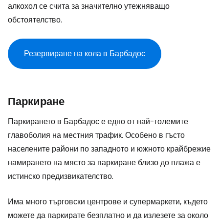
алкохол се счита за значително утежняващо
обстоятелство.
Резервиране на кола в Барбадос
Паркиране
Паркирането в Барбадос е едно от най-големите
главоболия на местния трафик. Особено в гъсто
населените райони по западното и южното крайбрежие
намирането на място за паркиране близо до плажа е
истинско предизвикателство.
Има много търговски центрове и супермаркети, където
можете да паркирате безплатно и да излезете за около