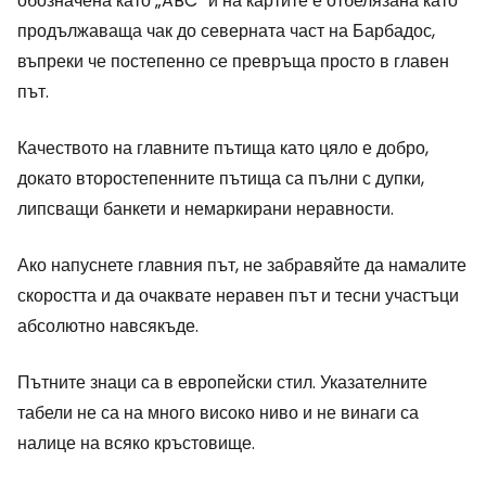
обозначена като „ABC“ и на картите е отбелязана като
продължаваща чак до северната част на Барбадос,
въпреки че постепенно се превръща просто в главен
път.
Качеството на главните пътища като цяло е добро,
докато второстепенните пътища са пълни с дупки,
липсващи банкети и немаркирани неравности.
Ако напуснете главния път, не забравяйте да намалите
скоростта и да очаквате неравен път и тесни участъци
абсолютно навсякъде.
Пътните знаци са в европейски стил. Указателните
табели не са на много високо ниво и не винаги са
налице на всяко кръстовище.