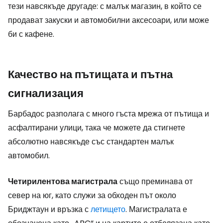
тези навсякъде другаде: с малък магазин, в който се
продават закуски и автомобилни аксесоари, или може
би с кафене.
Качество на пътищата и пътна
сигнализация
Барбадос разполага с много гъста мрежа от пътища и
асфалтирани улици, така че можете да стигнете
абсолютно навсякъде със стандартен малък
автомобил.
Четирилентова магистрала
също преминава от
север на юг, като служи за обходен път около
Бриджтаун и връзка с
летището
. Магистралата е