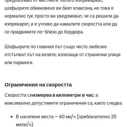
предпазливо от местните. Когато изпреварват,
шофьорите обикновено ви бият клаксона, но това е
нормално тук: просто ви уведомяват, че са решили да
изпреварят, и е учтиво да намалите скоростта или да
се придвижите по-близо до бордюра.
Шофьорите по главния път също често любезно
отстъпват път на колите, излизащи от странични улици
или паркинги.
Ограничения на скоростта
Скоростта се
измерва в километри
в
час
, а
максимално допустимите ограничения са, както следва:
В населени места – 40 км/ч (приблизително 25
мили/ч)