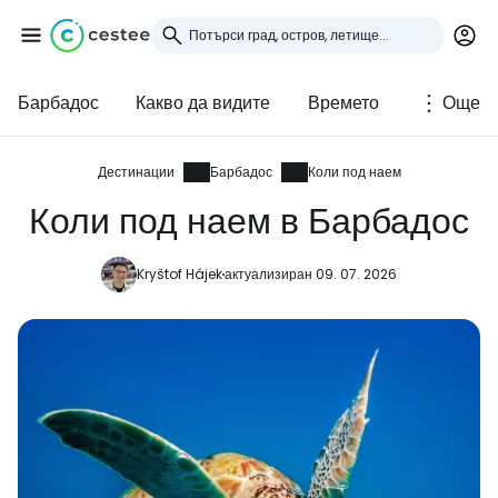
Барбадос
Какво да видите
Времето
Още
Влезте в Cestee
... световната общност на туристите
Дестинации
Барбадос
Коли под наем
Коли под наем в Барбадос
Продължете с Google
Kryštof Hájek
актуализиран 09. 07. 2026
Продължете с Facebook
Продължете с имейл