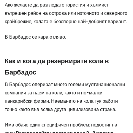
Ако желаете да разгледате гористия и хълмист
вътрешен район на острова или източното и северното
крайбрежие, колата е безспорно най-добрият вариант.
В Барбадос се кара отляво.
Как и кога да резервирате кола в
Барбадос
В Барбадос оперират много големи мултинационални
компании за наем на коли, както и по-малки
панкарибски фирми. Наемането на кола тук работи
точно както във всяка друга цивилизована страна.
Има обаче един специфичен проблем: недостиг на