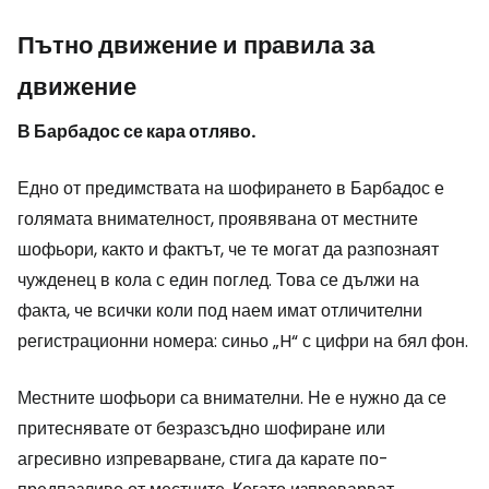
Пътно движение и правила за
движение
В Барбадос се кара отляво.
Едно от предимствата на шофирането в Барбадос е
голямата внимателност, проявявана от местните
шофьори, както и фактът, че те могат да разпознаят
чужденец в кола с един поглед. Това се дължи на
факта, че всички коли под наем имат отличителни
регистрационни номера: синьо „H“ с цифри на бял фон.
Местните шофьори са внимателни. Не е нужно да се
притеснявате от безразсъдно шофиране или
агресивно изпреварване, стига да карате по-