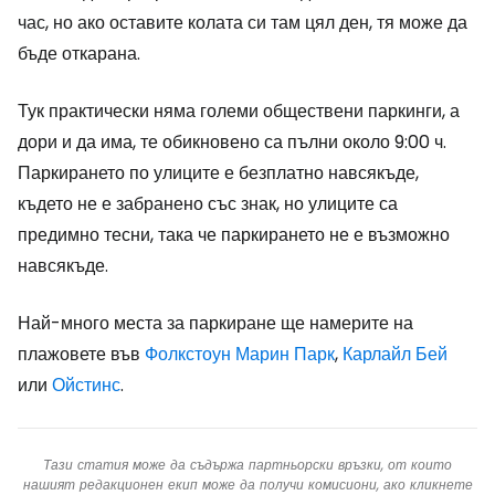
час, но ако оставите колата си там цял ден, тя може да
бъде откарана.
Тук практически няма големи обществени паркинги, а
дори и да има, те обикновено са пълни около 9:00 ч.
Паркирането по улиците е безплатно навсякъде,
където не е забранено със знак, но улиците са
предимно тесни, така че паркирането не е възможно
навсякъде.
Най-много места за паркиране ще намерите на
плажовете във
Фолкстоун Марин Парк
,
Карлайл Бей
или
Ойстинс
.
Тази статия може да съдържа партньорски връзки, от които
нашият редакционен екип може да получи комисиони, ако кликнете