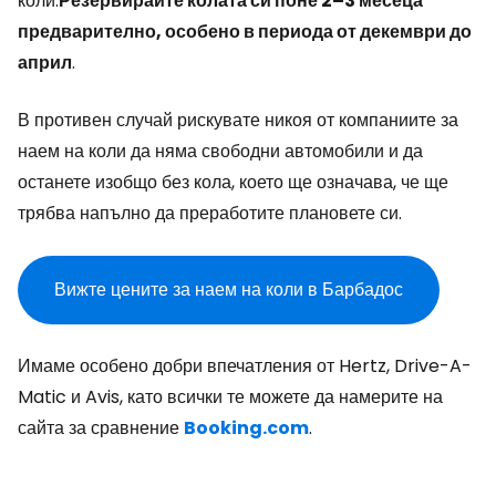
коли.
Резервирайте колата си поне 2–3 месеца
предварително, особено в периода от декември до
април
.
В противен случай рискувате никоя от компаниите за
наем на коли да няма свободни автомобили и да
останете изобщо без кола, което ще означава, че ще
трябва напълно да преработите плановете си.
Вижте цените за наем на коли в Барбадос
Имаме особено добри впечатления от Hertz, Drive-A-
Matic и Avis, като всички те можете да намерите на
сайта за сравнение
Booking.com
.