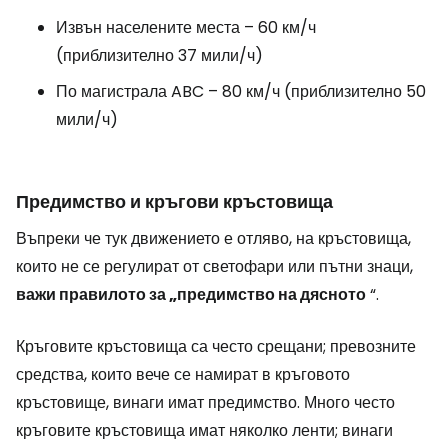
Извън населените места – 60 км/ч
(приблизително 37 мили/ч)
По магистрала ABC – 80 км/ч (приблизително 50
мили/ч)
Предимство и кръгови кръстовища
Въпреки че тук движението е отляво, на кръстовища,
които не се регулират от светофари или пътни знаци,
важи правилото за „предимство на дясното
“.
Кръговите кръстовища са често срещани; превозните
средства, които вече се намират в кръговото
кръстовище, винаги имат предимство. Много често
кръговите кръстовища имат няколко ленти; винаги