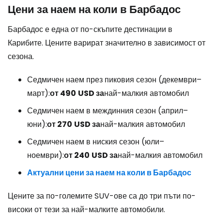
Цени за наем на коли в Барбадос
Барбадос е една от по-скъпите дестинации в
Карибите. Цените варират значително в зависимост от
сезона.
Седмичен наем през пиковия сезон (декември–
март):
от 490
USD за
най-малкия автомобил
Седмичен наем в междинния сезон (април–
юни):
от 270
USD за
най-малкия автомобил
Седмичен наем в ниския сезон (юли–
ноември):
от 240
USD за
най-малкия автомобил
Актуални цени за наем на коли в Барбадос
Цените за по-големите SUV-ове са до три пъти по-
високи от тези за най-малките автомобили.