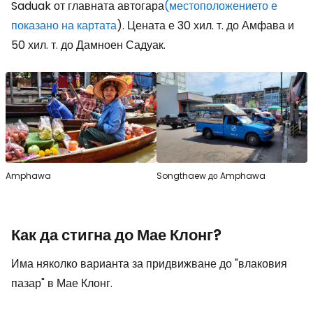
Saduak от главната автогара
(местоположението е
показано на картата
). Цената е 30 хил. т. до Амфава и
50 хил. т. до Дамноен Садуак.
Amphawa
Songthaew до Amphawa
Как да стигна до Мае Клонг?
Има няколко варианта за придвижване до "влаковия
пазар" в Мае Клонг.