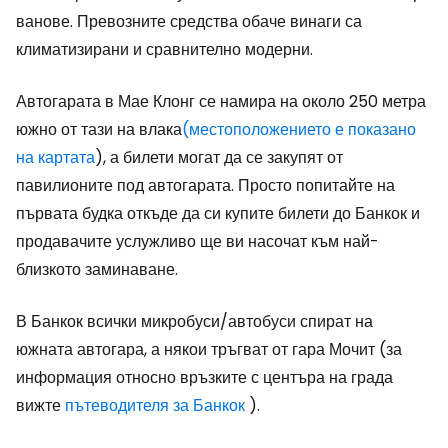
ванове. Превозните средства обаче винаги са
климатизирани и сравнително модерни.
Автогарата в Мае Клонг се намира на около 250 метра
южно от тази на влака
(местоположението е показано
на картата
), а билети могат да се закупят от
павилионите под автогарата. Просто попитайте на
първата будка откъде да си купите билети до Банкок и
продавачите услужливо ще ви насочат към най-
близкото заминаване.
В Банкок всички микробуси/автобуси спират на
южната автогара, а някои тръгват от гара Мочит (за
информация относно връзките с центъра на града
вижте
пътеводителя за Банкок
).