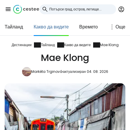
Тайланд
Какво да видите
Времето
Още
Влезте в Cestee
... световната общност на туристите
Дестинации
Тайланд
Какво да видите
Mae Klong
Mae Klong
Продължете с Google
Markéta Trginová
актуализиран 04. 08. 2026
Продължете с Facebook
Продължете с имейл