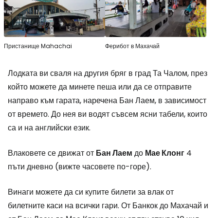
Пристанище Mahachai
Ферибот в Махачай
Лодката ви сваля на другия бряг в град Та Чалом, през
който можете да минете пеша или да се отправите
направо към гарата, наречена Бан Лаем, в зависимост
от времето. До нея ви водят съвсем ясни табели, които
са и на английски език.
Влаковете се движат от
Бан Лаем
до
Мае Клонг
4
пъти дневно (вижте часовете по-горе).
Винаги можете да си купите билети за влак от
билетните каси на всички гари. От Банкок до Махачай и