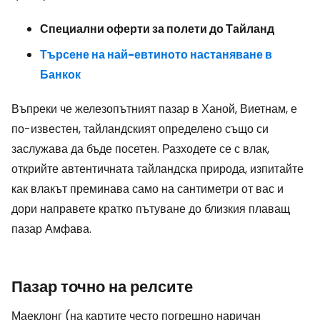
Специални оферти за полети до Тайланд
Търсене на най-евтиното настаняване в
Банкок
Въпреки че железопътният пазар в Ханой, Виетнам, е
по-известен, тайландският определено също си
заслужава да бъде посетен. Разходете се с влак,
открийте автентичната тайландска природа, изпитайте
как влакът преминава само на сантиметри от вас и
дори направете кратко пътуване до близкия плаващ
пазар Амфава.
Пазар точно на релсите
Маеклонг (на картите често погрешно наричан