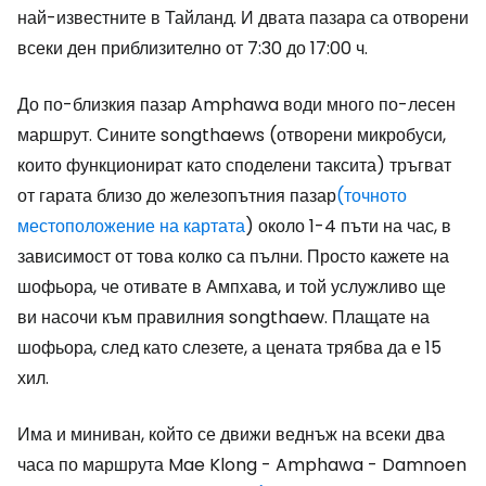
най-известните в Тайланд. И двата пазара са отворени
всеки ден приблизително от 7:30 до 17:00 ч.
До по-близкия пазар Amphawa води много по-лесен
маршрут. Сините songthaews (отворени микробуси,
които функционират като споделени таксита) тръгват
от гарата близо до железопътния пазар
(точното
местоположение на картата
) около 1-4 пъти на час, в
зависимост от това колко са пълни. Просто кажете на
шофьора, че отивате в Ампхава, и той услужливо ще
ви насочи към правилния songthaew. Плащате на
шофьора, след като слезете, а цената трябва да е 15
хил.
Има и миниван, който се движи веднъж на всеки два
часа по маршрута Mae Klong - Amphawa - Damnoen