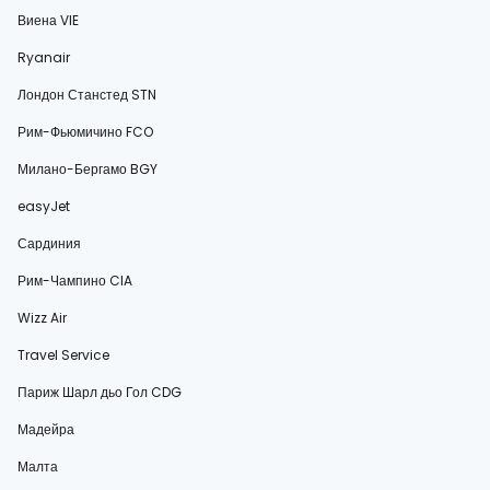
Виена VIE
Ryanair
Лондон Станстед STN
Рим-Фьюмичино FCO
Милано-Бергамо BGY
easyJet
Сардиния
Рим-Чампино CIA
Wizz Air
Travel Service
Париж Шарл дьо Гол CDG
Мадейра
Малта