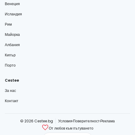
Венеция
Исландия
Рим
Майорка
Албания
Кипър
Порто
Cestee
За нас
Контакт
© 2026 Cestee.bg
Условия
Поверителност
Реклама
От любов към пътуването
cestee.com