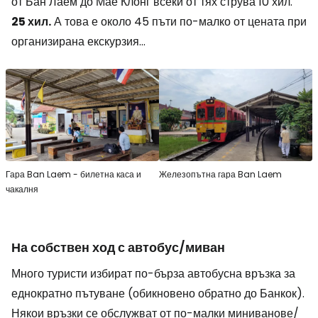
от Бан Лаем до Мае Клонг всеки от тях струва 10 хил.
25 хил.
А това е около 45 пъти по-малко от цената при
организирана екскурзия...
Гара Ban Laem - билетна каса и
Железопътна гара Ban Laem
чакалня
На собствен ход с автобус/миван
Много туристи избират по-бърза автобусна връзка за
еднократно пътуване (обикновено обратно до Банкок).
Някои връзки се обслужват от по-малки миниванове/