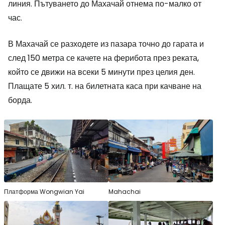
линия. Пътуването до Махачай отнема по-малко от
час.
В Махачай се разходете из пазара точно до гарата и
след 150 метра се качете на ферибота през реката,
който се движи на всеки 5 минути през целия ден.
Плащате 5 хил. т. на билетната каса при качване на
борда.
Платформа Wongwian Yai
Mahachai