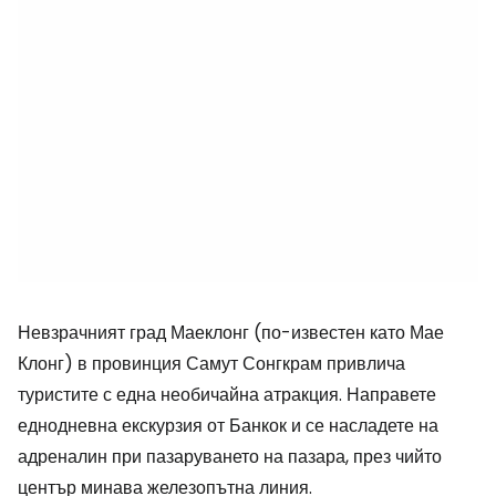
Невзрачният град Маеклонг (по-известен като Мае
Клонг) в провинция Самут Сонгкрам привлича
туристите с една необичайна атракция. Направете
еднодневна екскурзия от Банкок и се насладете на
адреналин при пазаруването на пазара, през чийто
център минава железопътна линия.