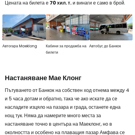
Цената на билета е
70 хил. т.
и винаги е само в брой.
Автогара Maeklong
Кабини за продажба на
Автобус до Банкок
билети
Настаняване Мае Клонг
Пътуването от Банкок на собствен ход отнема между 4
и 5 часа дотам и обратно, така че ако искате да се
насладите изцяло на пазара и града, останете една
нощ тук. Няма да намерите много места за
настаняване точно в центъра на Маеклонг, но в
околността и особено на плаващия пазар Амфава се