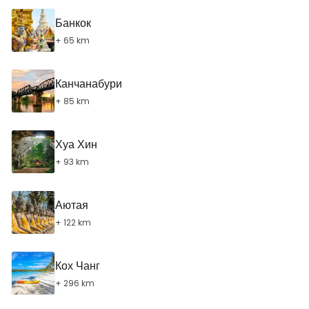
Банкок
+ 65 km
Канчанабури
+ 85 km
Хуа Хин
+ 93 km
Аютая
+ 122 km
Кох Чанг
+ 296 km