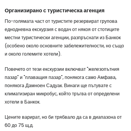
Организирано с туристическа агенция
По-голямата част от туристите резервират групова
еднодневна екскурзия с водач от някоя от стотиците
местни туристически агенции, разпръснати из Банкок
(особено около основните забележителности, но също
и около големите хотели).
Повечето от тези екскурзии включват "железопътния
пазар" и "плаващия пазар", понякога само Амфава,
понякога Дамноен Садуак. Винаги ще пътувате с
климатизиран микробус, който тръгва от определени
хотели в Банкок.
Цените варират, но би трябвало да са в диапазона от
60 до 75 щ.д.