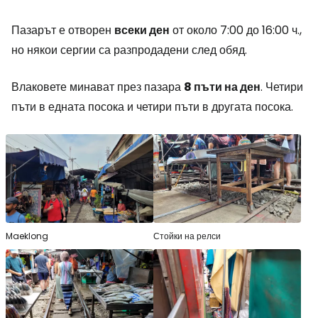
Пазарът е отворен
всеки ден
от около 7:00 до 16:00 ч.,
но някои сергии са разпродадени след обяд.
Влаковете минават през пазара
8 пъти на ден
. Четири
пъти в едната посока и четири пъти в другата посока.
Maeklong
Стойки на релси