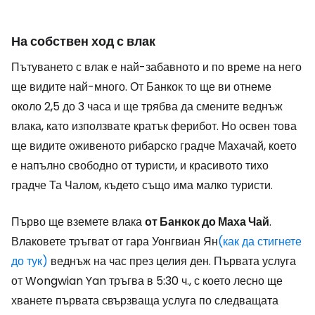
На собствен ход с влак
Пътуването с влак е най-забавното и по време на него
ще видите най-много. От Банкок то ще ви отнеме
около 2,5 до 3 часа и ще трябва да смените веднъж
влака, като използвате кратък ферибот. Но освен това
ще видите оживеното рибарско градче Махачай, което
е напълно свободно от туристи, и красивото тихо
градче Та Чалом, където също има малко туристи.
Първо ще вземете влака
от Банкок до Маха Чай
.
Влаковете тръгват от гара Уонгвиан Ян
(как да стигнете
до тук)
веднъж на час през целия ден. Първата услуга
от Wongwian Yan тръгва в 5:30 ч., с което лесно ще
хванете първата свързваща услуга по следващата