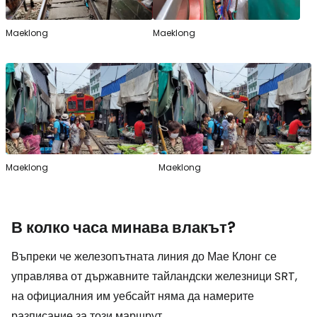
Maeklong
Maeklong
Maeklong
Maeklong
В колко часа минава влакът?
Въпреки че железопътната линия до Мае Клонг се
управлява от държавните тайландски железници SRT,
на официалния им уебсайт няма да намерите
разписание за този маршрут.