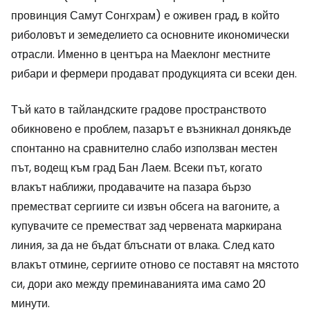
провинция Самут Сонгхрам) е оживен град, в който
риболовът и земеделието са основните икономически
отрасли. Именно в центъра на Маеклонг местните
рибари и фермери продават продукцията си всеки ден.
Тъй като в тайландските градове пространството
обикновено е проблем, пазарът е възникнал донякъде
спонтанно на сравнително слабо използван местен
път, водещ към град Бан Лаем. Всеки път, когато
влакът наближи, продавачите на пазара бързо
преместват сергиите си извън обсега на вагоните, а
купувачите се преместват зад червената маркирана
линия, за да не бъдат блъснати от влака. След като
влакът отмине, сергиите отново се поставят на мястото
си, дори ако между преминаванията има само 20
минути.