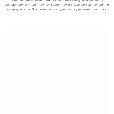
Тази статия може да съдържа партньорски връзки, от които
нашият редакционен екип може да получи комисиони, ако кликнете
върху връзката. Вижте нашата страница за
рекламна политика
.