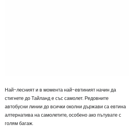
Най-лесният и в момента най-евтиният начин да
стигнете до Тайланд е със самолет. Редовните
автобусни линии до всички околни държави са евтина
алтернатива на самолетите, особено ако пътувате с
голям багаж.