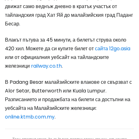
движат само веднъж дневно в кратък участък от
тайландския град Хат Яй до малайзийския град Паданг
Бесар.
Влакът пътува за 45 минути, а билетът струва около
420 хил. Можете да си купите билет от
сайта 12go.asia
или от официалния уебсайт на тайландските
железници
railway.co.th
.
В Padang Besar малайзийските влакове се свързват с
Alor Setar, Butterworth или Kuala Lumpur.
Разписанието и продажбата на билети са достъпни на
уебсайта на Малайзийските железници:
online.ktmb.com.my
.