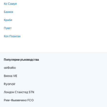
Ко Самуи
Банкок
Краби
Пукет
Кох Пханган
Популярни ръководства
airBaltic
Виена VIE
Ryanair
Лондон Станстед STN
Рим-Фьюмичино FCO