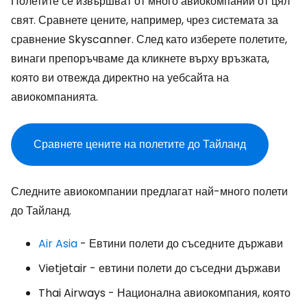
Полетите се извършват от много авиокомпании от цял
свят. Сравнете цените, например, чрез системата за
сравнение Skyscanner. След като изберете полетите,
винаги препоръчваме да кликнете върху връзката,
която ви отвежда директно на уебсайта на
авиокомпанията.
Сравнете цените на полетите до Тайланд
Следните авиокомпании предлагат най-много полети
до Тайланд.
Air Asia
- Евтини полети до съседните държави
Vietjetair
- евтини полети до съседни държави
Thai Airways
- Национална авиокомпания, която