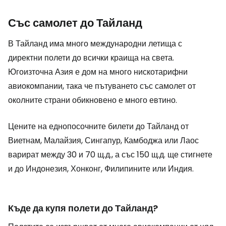
Със самолет до Тайланд
В Тайланд има много международни летища с
директни полети до всички краища на света.
Югоизточна Азия е дом на много нискотарифни
авиокомпании, така че пътуването със самолет от
околните страни обикновено е много евтино.
Цените на еднопосочните билети до Тайланд от
Виетнам, Малайзия, Сингапур, Камбоджа или Лаос
варират между 30 и 70 щ.д., а със 150 щ.д. ще стигнете
и до Индонезия, Хонконг, Филипините или Индия.
Къде да купя полети до Тайланд?