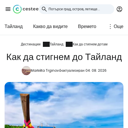
Тайланд
Какво да видите
Времето
Още
Влезте в Cestee
... световната общност на туристите
Дестинации
Тайланд
Как да стигнем дотам
Как да стигнем до Тайланд
Продължете с Google
Markéta Trginová
актуализиран 04. 08. 2026
Продължете с Facebook
Продължете с имейл