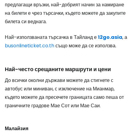
предлагащи връзки, най-добрият начин за намиране
на билети е чрез търсачки, където можете да закупите
билета си веднага.
Най-използваната търсачка в Тайланд е
12go.asia
, а
busonlineticket.co.th
също може да се използва.
Най-често срещаните маршрути и цени
До всички околни държави можете да стигнете с
автобус или миниван, с изключение на Мианмар,
където можете да пресечете границата само пеша от
граничните градове Мае Сот или Мае Саи.
Малайзия