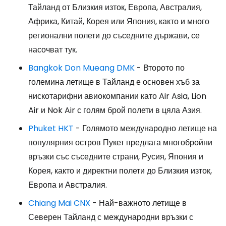
Тайланд от Близкия изток, Европа, Австралия,
Африка, Китай, Корея или Япония, както и много
регионални полети до съседните държави, се
насочват тук.
Bangkok Don Mueang DMK
- Второто по
големина летище в Тайланд е основен хъб за
нискотарифни авиокомпании като Air Asia, Lion
Air и Nok Air с голям брой полети в цяла Азия.
Phuket HKT
- Голямото международно летище на
популярния остров Пукет предлага многобройни
връзки със съседните страни, Русия, Япония и
Корея, както и директни полети до Близкия изток,
Европа и Австралия.
Chiang Mai CNX
- Най-важното летище в
Северен Тайланд с международни връзки с