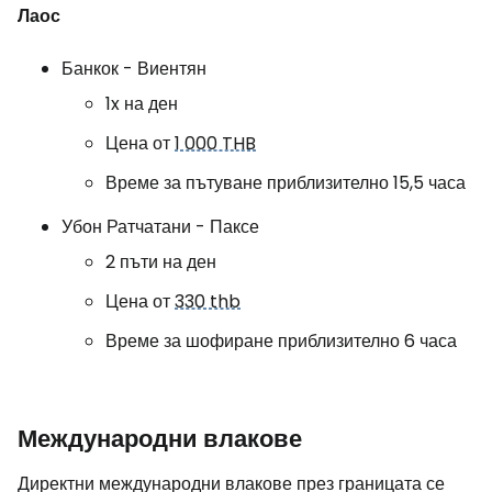
Лаос
Банкок - Виентян
1x на ден
Цена от
1 000 THB
Време за пътуване приблизително 15,5 часа
Убон Ратчатани - Паксе
2 пъти на ден
Цена от
330 thb
Време за шофиране приблизително 6 часа
Международни влакове
Директни международни влакове през границата се