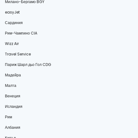
Милано-Бергамо BGY
easyJet
Сардиния
Рим-Чампино CIA
Wizz Air
Travel Service
Париж Шарл дьо Гол CDG
Мадейра
Малта
Венеция
Исландия
Рим
Албания
Кипър