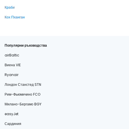
Краби
Кох Пханган
Популярни ръководства
airBaltic
Виена VIE
Ryanair
Лондон Станстед STN
Рим-Фьюмичино FCO
Милано-Бергамо BGY
easyJet
Сардиния