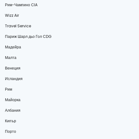
Рим-Чампино CIA
Wizz Air
Travel Service
Париж Шарл дьо Гол CDG
Мадейра
Малта
Венеция
Исландия
Рим
Майорка
Албания
Кипър
Порто