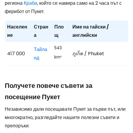
региона
Краби
, който се намира само на 2 часа път с
ферибот от Пукет.
Населен
Стран
Пло
Име на тайски /
ие
а
щ
английски
543
Тайла
417 000
ภูเก็ต / Phuket
нд
km²
Получете повече съвети за
посещение Пукет
Независимо дали посещавате Пукет за първи път, или
многократно, разгледайте нашите полезни съвети и
препоръки: