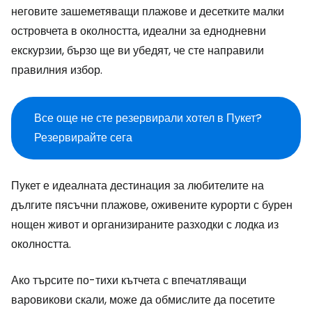
неговите зашеметяващи плажове и десетките малки
островчета в околността, идеални за еднодневни
екскурзии, бързо ще ви убедят, че сте направили
правилния избор.
Все още не сте резервирали хотел в Пукет?
Резервирайте сега
Пукет е идеалната дестинация за любителите на
дългите пясъчни плажове, оживените курорти с бурен
нощен живот и организираните разходки с лодка из
околността.
Ако търсите по-тихи кътчета с впечатляващи
варовикови скали, може да обмислите да посетите