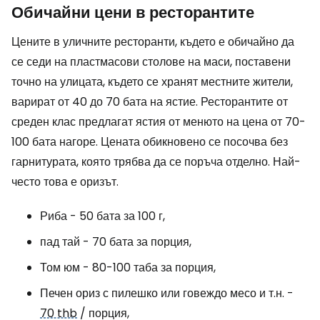
Обичайни цени в ресторантите
Цените в уличните ресторанти, където е обичайно да
се седи на пластмасови столове на маси, поставени
точно на улицата, където се хранят местните жители,
варират от 40 до 70 бата на ястие. Ресторантите от
среден клас предлагат ястия от менюто на цена от 70-
100 бата нагоре. Цената обикновено се посочва без
гарнитурата, която трябва да се поръча отделно. Най-
често това е оризът.
Риба - 50 бата за 100 г,
пад тай - 70 бата за порция,
Том юм - 80-100 таба за порция,
Печен ориз с пилешко или говеждо месо и т.н. -
70 thb
/ порция,