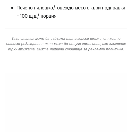
Печено пилешко/говеждо месо с къри подправки
- 100 щ.д./ порция.
Тази статия може да съдържа партньорски връзки, от които
нашият редакционен екип може да получи комисиони, ако кликнете
върху връзката. Вижте нашата страница за
рекламна политика
.