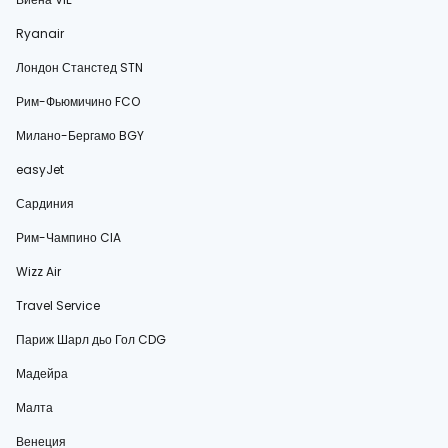
Ryanair
Лондон Станстед STN
Рим-Фьюмичино FCO
Милано-Бергамо BGY
easyJet
Сардиния
Рим-Чампино CIA
Wizz Air
Travel Service
Париж Шарл дьо Гол CDG
Мадейра
Малта
Венеция