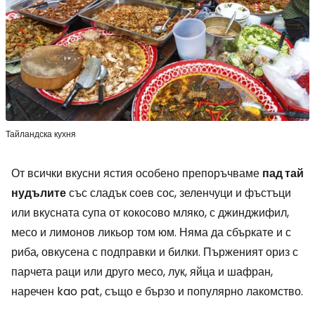
Тайландска кухня
От всички вкусни ястия особено препоръчваме
пад тай
нудълите
със сладък соев сос, зеленчуци и фъстъци
или вкусната супа от кокосово мляко, с джинджифил,
месо и лимонов ликьор том юм. Няма да сбъркате и с
риба, овкусена с подправки и билки. Пърженият ориз с
парчета раци или друго месо, лук, яйца и шафран,
наречен kao pat, също е бързо и популярно лакомство.