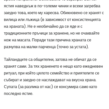
ястия наведнъж в по-големи чинии и всеки загребва
заедно това, което му харесва. Обикновено се хранят с
вилица или лъжица (в зависимост от консистенцията
на храната). Не е необичайно да се яде и с
традиционните пръчици за хранене, но не очаквайте
нож на масата. Поради тази причина храната се
разчупва на малки парченца (точно за устата).
Тайландците са общителни, затова не обичат да се
хранят сами. За тях храненето е нещо като ежедневен
ритуал, при който цялото семейство и приятелите се
събират и заедно се наслаждават на вкусна храна.
Супата (за разлика от нас) се консумира само като
последно ястие.