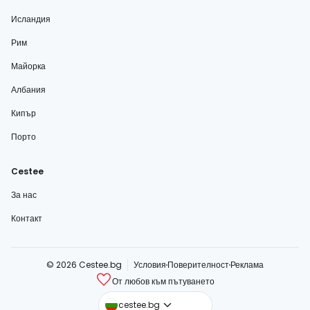
Исландия
Рим
Майорка
Албания
Кипър
Порто
Cestee
За нас
Контакт
© 2026 Cestee.bg
Условия
Поверителност
Реклама
От любов към пътуването
cestee.com
cestee.bg