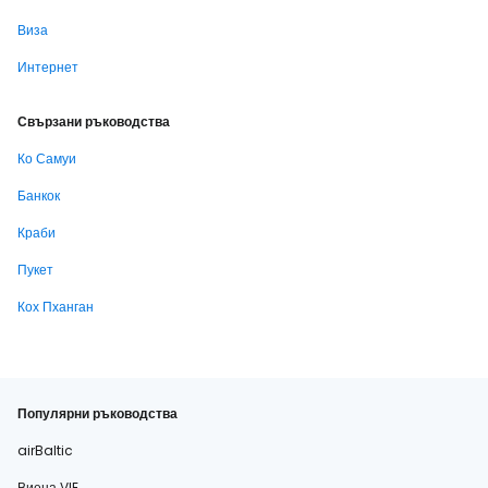
Виза
Интернет
Свързани ръководства
Ко Самуи
Банкок
Краби
Пукет
Кох Пханган
Популярни ръководства
airBaltic
Виена VIE