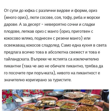
От супи до юфка с различни видове и форми, ориз
(много ориз), люти сосове, соя, тофу, риба и морски
дарове. А за десерт - невероятно сочни и сладки
плодове, лепкав ориз с манго (ориз, приготвен с
кокосово мляко, поднесен с резени манго) или
освежаващ кокосов сладолед. Само една кухня в света
предлага всичко това в абсолютна свежест и това е
тайландската. Въпреки че ястията са изключително
пикантни (така че ако не обичате пикантно, трябва да
го посочите при поръчката), нивото на пикантност е
значително коригирано за туристите.