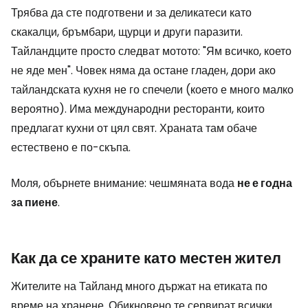
Трябва да сте подготвени и за деликатеси като
скакалци, бръмбари, щурци и други паразити.
Тайландците просто следват мотото: "Ям всичко, което
не яде мен". Човек няма да остане гладен, дори ако
тайландската кухня не го спечели (което е много малко
вероятно). Има международни ресторанти, които
предлагат кухни от цял свят. Храната там обаче
естествено е по-скъпа.
Моля, обърнете внимание: чешмяната вода
не е годна
за пиене
.
Как да се храните като местен жител
Жителите на Тайланд много държат на етиката по
време на хранене. Обикновено те сервират всички