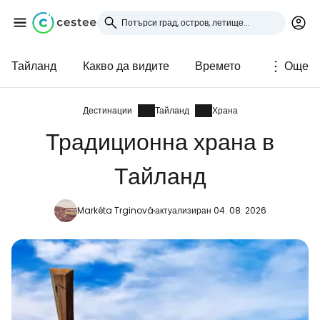
Тайланд
Какво да видите
Времето
Още
Влезте в Cestee
... световната общност на туристите
Дестинации
Тайланд
Храна
Традиционна храна в
Продължете с Google
Тайланд
Markéta Trginová
актуализиран 04. 08. 2026
Продължете с Facebook
Продължете с имейл