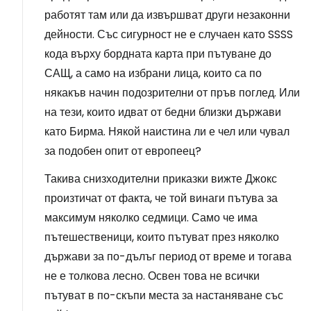
работят там или да извършват други незаконни
дейности. Със сигурност не е случаен като SSSS
кода върху бордната карта при пътуване до
САЩ, а само на избрани лица, които са по
някакъв начин подозрителни от пръв поглед. Или
на тези, които идват от бедни близки държави
като Бирма. Някой наистина ли е чел или чувал
за подобен опит от европеец?
Такива снизходителни приказки вижте Джокс
произтичат от факта, че той винаги пътува за
максимум няколко седмици. Само че има
пътешественици, които пътуват през няколко
държави за по-дълъг период от време и тогава
не е толкова лесно. Освен това не всички
пътуват в по-скъпи места за настаняване със