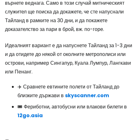
върнете веднага. Само в този случай митническият
служител ще поиска да докажете, че сте напуснали
Тайланд в рамките на 30 дни, и да покажете
доказателство за пари в брой, вж. по-горе.
Идеалният вариант е да напуснете Тайланд за 1-3 дни
и да отидете до някой от околните метрополиси или
острови, например Сингапур, Куала Лумпур, Лангкави
или Пенанг.
✈️ Сравнете евтините полети от Тайланд до
близките държави в
skyscanner.com
🎟️ Фериботни, автобусни или влакови билети в
12go.asia