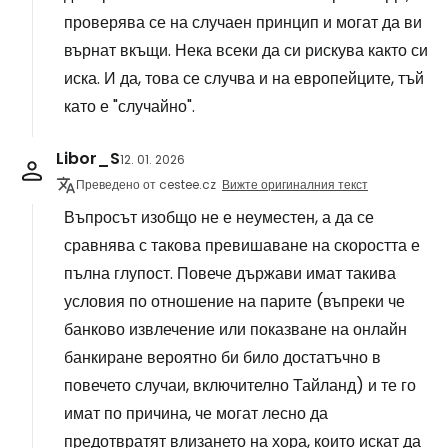
проверява се на случаен принцип и могат да ви
върнат вкъщи. Нека всеки да си рискува както си
иска. И да, това се случва и на европейците, тъй
като е "случайно".
Libor_S
12. 01. 2026
Преведено от cestee.cz
Вижте оригиналния текст
Въпросът изобщо не е неуместен, а да се
сравнява с такова превишаване на скоростта е
пълна глупост. Повече държави имат такива
условия по отношение на парите (въпреки че
банково извлечение или показване на онлайн
банкиране вероятно би било достатъчно в
повечето случаи, включително Тайланд) и те го
имат по причина, че могат лесно да
предотвратят влизането на хора, които искат да