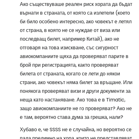
Ако съществуваше реален риск хората да бъдат
върнати в страната, от която са излетели (което
би било особено интересно, ако човекът е летял
от страна, в която не се нуждае от виза или
последващ билет, например Китай), ако не
отговаря на това изискване, със сигурност
авиокомпаниите щяха да проверяват парите в
брой при регистрацията, както проверяват
билета от страната, когато се лети до някои
страни, ако човекът няма билет за връщане. Или
понякога проверяват визи и други документи за
неща като настаняване. Ако това е в Timatic,
защо авиокомпаниите не го проверяват? Ако не
е там, вероятно става дума за грешка, нали?
Хубаво е, че SSSS не е случайна, но вероятно се
пада предимно на хора, които не представляват