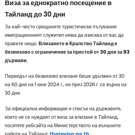
Виза за еднократно посещение в
Тайланд до 30 дни
За най-често срещаните туристически пътувания
имиграционният служител няма да изисква от вас да
правите нищо.
Влизането в Кралство Тайланд е
безвизово с ограничение за престой от 30 дни за 93
държави.
Периодът на безвизово влизане беше удължен от 30
на 60 дни на 1 юни 2024 г., но през 2026 г. се върна на
30 дни.
За официална информация и списък на държавите,
които не се нуждаят от виза за влизане в Тайланд,
посетете уебсайта на Министерството на външните
работи на Тайланд:
thaievisa.go.th
.