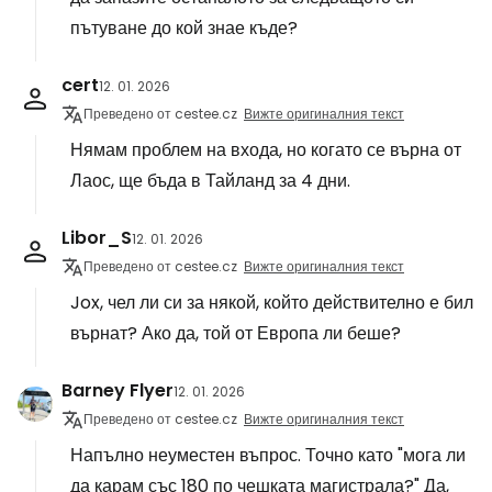
пътуване до кой знае къде?
cert
12. 01. 2026
Преведено от cestee.cz
Вижте оригиналния текст
Нямам проблем на входа, но когато се върна от
Лаос, ще бъда в Тайланд за 4 дни.
Libor_S
12. 01. 2026
Преведено от cestee.cz
Вижте оригиналния текст
Jox, чел ли си за някой, който действително е бил
върнат? Ако да, той от Европа ли беше?
Barney Flyer
12. 01. 2026
Преведено от cestee.cz
Вижте оригиналния текст
Напълно неуместен въпрос. Точно като "мога ли
да карам със 180 по чешката магистрала?" Да,