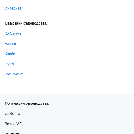
Интернет
Свързани ръководства
Ко Самуи
Банкок
Краби
Пукет
Кох Пханган
Популярни ръководства
airBaltic
Виена VIE
Ryanair