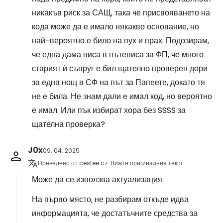
никакъв риск за САЩ, така че присвояването на
кода може да е имало някакво основание, но
най-вероятно е било на пух и прах. Подозирам,
че една дама писа в пътеписа за ФП, че много
старият ѝ съпруг е бил щателно проверен дори
за една нощ в СФ на път за Папеете, докато тя
не е била. Не знам дали е имал код, но вероятно
е имал. Или пък избират хора без SSSS за
щателна проверка?
J0x
09. 04. 2025
Преведено от cestee.cz
Вижте оригиналния текст
Може да се използва актуализация.
На първо място, не разбирам откъде идва
информацията, че достатъчните средства за