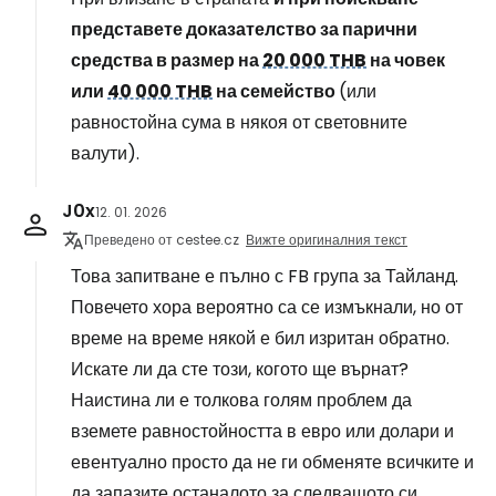
представете доказателство за парични
средства в размер на
20 000 THB
на човек
или
40 000 THB
на семейство
(или
равностойна сума в някоя от световните
валути).
J0x
12. 01. 2026
Преведено от cestee.cz
Вижте оригиналния текст
Това запитване е пълно с FB група за Тайланд.
Повечето хора вероятно са се измъкнали, но от
време на време някой е бил изритан обратно.
Искате ли да сте този, когото ще върнат?
Наистина ли е толкова голям проблем да
вземете равностойността в евро или долари и
евентуално просто да не ги обменяте всичките и
да запазите останалото за следващото си