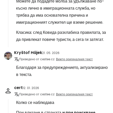
Можете да подадете молба за удължаване по-
късно лично в имиграционната служба, но
трябва да има основателна причина и
имиграционният служител ще вземе решение.
Класика: след Ковида разхлабиха правилата, за
да привлекат повече туристи, а сега ги затягат.
Kryštof Hájek
21. 05. 2026
Преведено от cestee.cz
Вижте оригиналния текст
Благодаря за предупреждението, актуализирано
в текста.
cert
12. 01. 2026
Преведено от cestee.cz
Вижте оригиналния текст
Колко се наблюдава
При влизане в страната
и при поискване