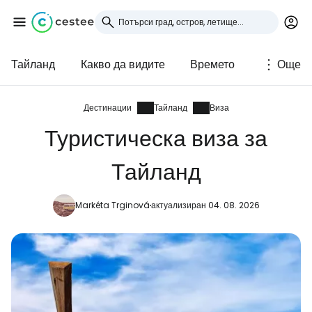
Тайланд
Какво да видите
Времето
Още
Влезте в Cestee
... световната общност на туристите
Дестинации
Тайланд
Виза
Туристическа виза за
Продължете с Google
Тайланд
Markéta Trginová
актуализиран 04. 08. 2026
Продължете с Facebook
Продължете с имейл