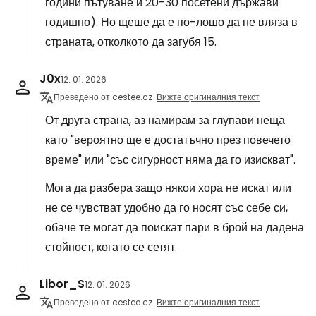
години пътуване и 20-30 посетени държави
годишно). Но щеше да е по-лошо да не вляза в
страната, отколкото да загубя 15.
J0x
12. 01. 2026
Преведено от cestee.cz
Вижте оригиналния текст
От друга страна, аз намирам за глупави неща
като "вероятно ще е достатъчно през повечето
време" или "със сигурност няма да го изискват".
Мога да разбера защо някои хора не искат или
не се чувстват удобно да го носят със себе си,
обаче те могат да поискат пари в брой на дадена
стойност, когато се сетят.
Libor_S
12. 01. 2026
Преведено от cestee.cz
Вижте оригиналния текст