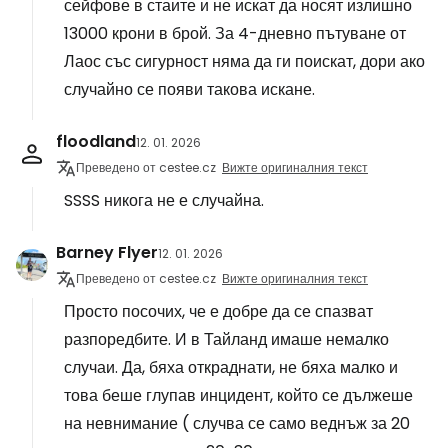
сейфове в стаите и не искат да носят излишно
13000 крони в брой. За 4-дневно пътуване от
Лаос със сигурност няма да ги поискат, дори ако
случайно се появи такова искане.
floodland
12. 01. 2026
Преведено от cestee.cz
Вижте оригиналния текст
SSSS никога не е случайна.
Barney Flyer
12. 01. 2026
Преведено от cestee.cz
Вижте оригиналния текст
Просто посочих, че е добре да се спазват
разпоредбите. И в Тайланд имаше немалко
случаи. Да, бяха откраднати, не бяха малко и
това беше глупав инцидент, който се дължеше
на невнимание ( случва се само веднъж за 20