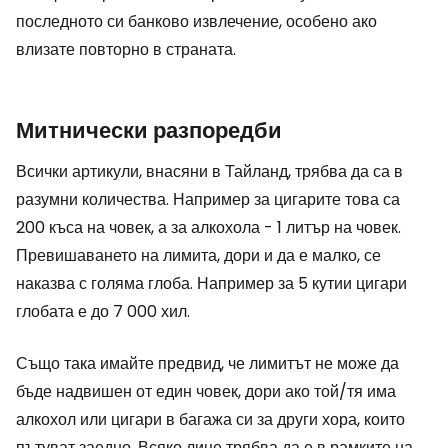
последното си банково извлечение, особено ако
влизате повторно в страната.
Митнически разпоредби
Всички артикули, внасяни в Тайланд, трябва да са в
разумни количества. Например за цигарите това са
200 къса на човек, а за алкохола - 1 литър на човек.
Превишаването на лимита, дори и да е малко, се
наказва с голяма глоба. Например за 5 кутии цигари
глобата е до 7 000 хил.
Също така имайте предвид, че лимитът не може да
бъде надвишен от един човек, дори ако той/тя има
алкохол или цигари в багажа си за други хора, които
пътуват заедно. Всяко лице трябва да е в рамките на