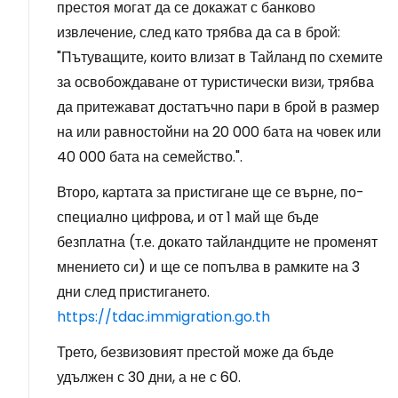
престоя могат да се докажат с банково
извлечение, след като трябва да са в брой:
"Пътуващите, които влизат в Тайланд по схемите
за освобождаване от туристически визи, трябва
да притежават достатъчно пари в брой в размер
на или равностойни на 20 000 бата на човек или
40 000 бата на семейство.".
Второ, картата за пристигане ще се върне, по-
специално цифрова, и от 1 май ще бъде
безплатна (т.е. докато тайландците не променят
мнението си) и ще се попълва в рамките на 3
дни след пристигането.
https://tdac.immigration.go.th
Трето, безвизовият престой може да бъде
удължен с 30 дни, а не с 60.