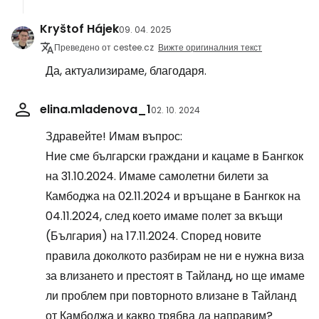
Kryštof Hájek
09. 04. 2025
Преведено от cestee.cz
Вижте оригиналния текст
Да, актуализираме, благодаря.
elina.mladenova_1
02. 10. 2024
Здравейте! Имам въпрос:
Ние сме български граждани и кацаме в Бангкок
на 31.10.2024. Имаме самолетни билети за
Камбоджа на 02.11.2024 и връщане в Бангкок на
04.11.2024, след което имаме полет за вкъщи
(България) на 17.11.2024. Според новите
правила доколкото разбирам не ни е нужна виза
за влизането и престоят в Тайланд, но ще имаме
ли проблем при повторното влизане в Тайланд
от Камбоджа и какво трябва да направим?