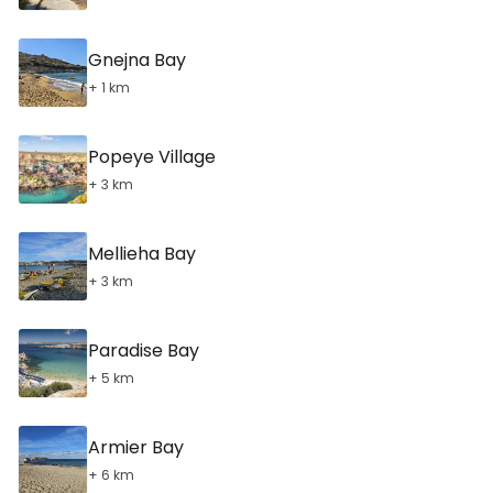
Gnejna Bay
+ 1 km
Popeye Village
+ 3 km
Mellieha Bay
+ 3 km
Paradise Bay
+ 5 km
Armier Bay
+ 6 km