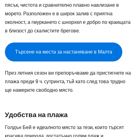
пясък, чистота и сравнително плавно навлизане в
морето. Разположен е в широк залив с приятна
околност, а гмуркането с шнорхел е добро по краищата
в близост до скалистите брегове.
Търсене на места за настаняване в Малта
През летния сезон ви препоръчваме да пристигнете на
плажа преди 9 ч. сутринта, тъй като след това трудно
ще намерите свободно място.
Удобства на плажа
Голдън Бей е идеалното място за тези, които търсят
красива природа, достатъчно голям плаж и