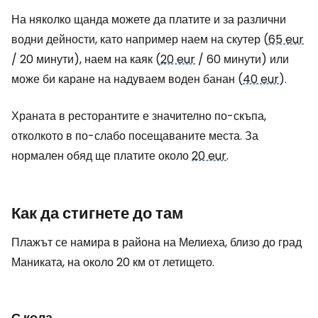
На няколко щанда можете да платите и за различни
водни дейности, като например наем на скутер (
65 eur
/ 20 минути), наем на каяк (
20 eur
/ 60 минути) или
може би каране на надуваем воден банан (
40 eur
).
Храната в ресторантите е значително по-скъпа,
отколкото в по-слабо посещаваните места. За
нормален обяд ще платите около
20 eur
.
Как да стигнете до там
Плажът се намира в района на Мелиеха, близо до град
Маниката, на около 20 км от летището.
С кола