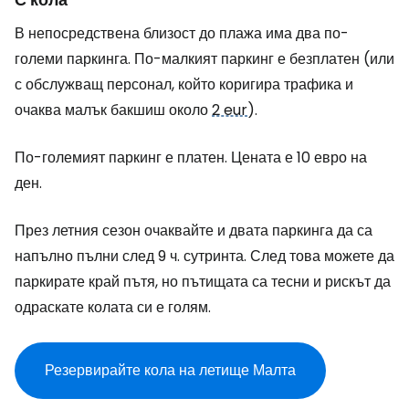
В непосредствена близост до плажа има два по-
големи паркинга. По-малкият паркинг е безплатен (или
с обслужващ персонал, който коригира трафика и
очаква малък бакшиш около
2 eur
).
По-големият паркинг е платен. Цената е 10 евро на
ден.
През летния сезон очаквайте и двата паркинга да са
напълно пълни след 9 ч. сутринта. След това можете да
паркирате край пътя, но пътищата са тесни и рискът да
одраскате колата си е голям.
Резервирайте кола на летище Малта