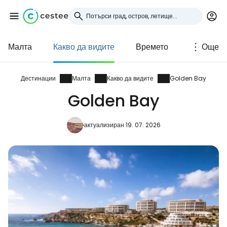
Малта
Какво да видите
Времето
Още
Влезте в Cestee
... световната общност на туристите
Дестинации
Малта
Какво да видите
Golden Bay
Golden Bay
Продължете с Google
актуализиран 19. 07. 2026
Продължете с Facebook
Продължете с имейл