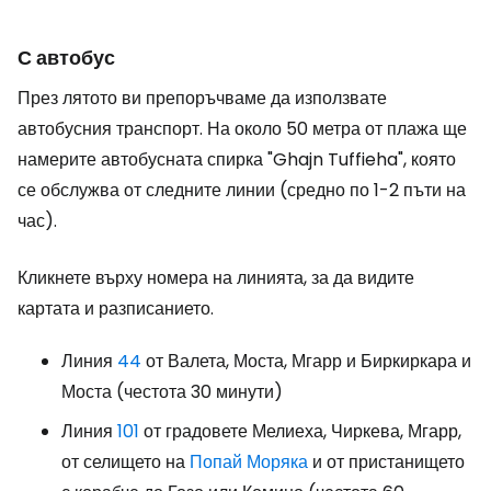
С автобус
През лятото ви препоръчваме да използвате
автобусния транспорт. На около 50 метра от плажа ще
намерите автобусната спирка "Ghajn Tuffieha", която
се обслужва от следните линии (средно по 1-2 пъти на
час).
Кликнете върху номера на линията, за да видите
картата и разписанието.
Линия
44
от Валета, Моста, Мгарр и Биркиркара и
Моста (честота 30 минути)
Линия
101
от градовете Мелиеха, Чиркева, Мгарр,
от селището на
Попай Моряка
и от пристанището