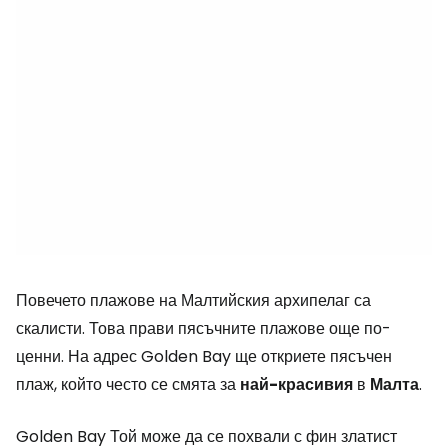
Повечето плажове на Малтийския архипелаг са
скалисти. Това прави пясъчните плажове още по-
ценни. На адрес
Golden Bay
ще откриете пясъчен
плаж, който често се смята за
най-красивия
в
Малта
.
Golden Bay
Той може да се похвали с фин златист