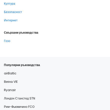
Култура
Безопасност
Интернет
Свързани ръководства
Гозо
Популярни ръководства
airBaltic
Виена VIE
Ryanair
Лондон Станстед STN
Рим-Фьюмичино FCO