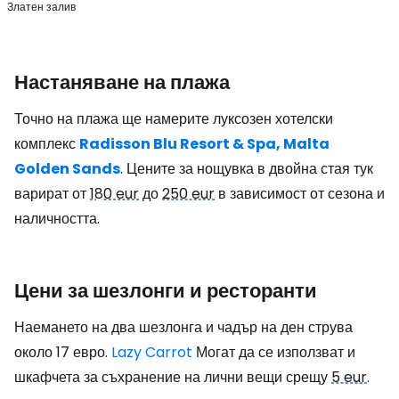
Златен залив
Настаняване на плажа
Точно на плажа ще намерите луксозен хотелски
комплекс
Radisson Blu Resort & Spa, Malta
Golden Sands
. Цените за нощувка в двойна стая тук
варират от
180 eur
до
250 eur
в зависимост от сезона и
наличността.
Цени за шезлонги и ресторанти
Наемането на два шезлонга и чадър на ден струва
около 17 евро.
Lazy Carrot
Могат да се използват и
шкафчета за съхранение на лични вещи срещу
5 eur
.