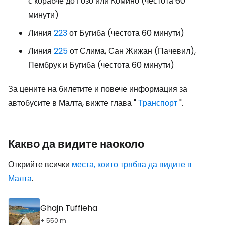
с корабче до Гозо или Комино (честота 60
минути)
Линия
223
от Бугиба (честота 60 минути)
Линия
225
от Слима, Сан Жижан (Пачевил),
Пембрук и Бугиба (честота 60 минути)
За цените на билетите и повече информация за
автобусите в Малта, вижте глава "
Транспорт
".
Какво да видите наоколо
Открийте всички
места, които трябва да видите в
Малта
.
Ghajn Tuffieha
+ 550 m