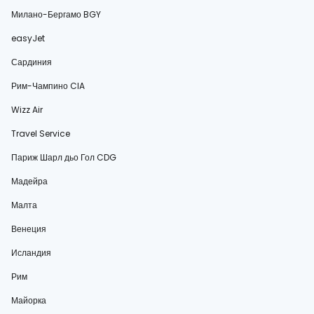
Милано-Бергамо BGY
easyJet
Сардиния
Рим-Чампино CIA
Wizz Air
Travel Service
Париж Шарл дьо Гол CDG
Мадейра
Малта
Венеция
Исландия
Рим
Майорка