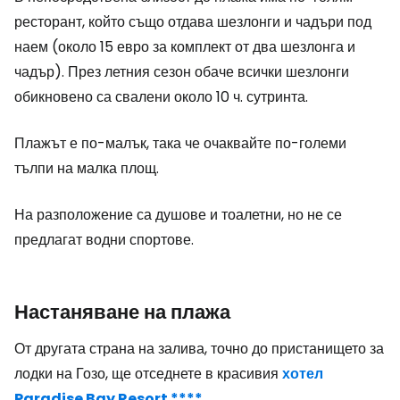
ресторант, който също отдава шезлонги и чадъри под
наем (около 15 евро за комплект от два шезлонга и
чадър). През летния сезон обаче всички шезлонги
обикновено са свалени около 10 ч. сутринта.
Плажът е по-малък, така че очаквайте по-големи
тълпи на малка площ.
На разположение са душове и тоалетни, но не се
предлагат водни спортове.
Настаняване на плажа
От другата страна на залива, точно до пристанището за
лодки на Гозо, ще отседнете в красивия
хотел
Paradise Bay Resort ****
.