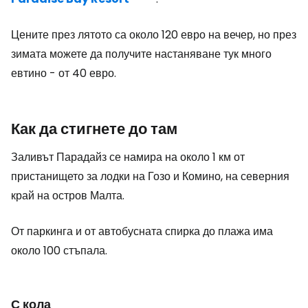
Цените през лятото са около 120 евро на вечер, но през
зимата можете да получите настаняване тук много
евтино - от 40 евро.
Как да стигнете до там
Заливът Парадайз се намира на около 1 км от
пристанището за лодки на Гозо и Комино, на северния
край на остров Малта.
От паркинга и от автобусната спирка до плажа има
около 100 стъпала.
С кола