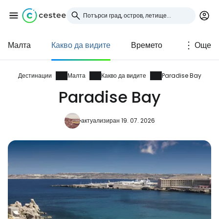
Малта
Какво да видите
Времето
Още
Влезте в Cestee
... световната общност на туристите
Дестинации
Малта
Какво да видите
Paradise Bay
Paradise Bay
Продължете с Google
актуализиран 19. 07. 2026
Продължете с Facebook
Продължете с имейл