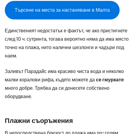
Търсене на места за настаняване в Малта
Единственият недостатък е фактът, че ако пристигнете
след 10 ч. сутринта, тогава вероятно няма да има място
точно на плажа, нито налични шезлонги и чадъри под
наем.
Заливът Парадайс има красиво чиста вода и няколко
малки коралови рифа, където можете да
се гмуркате
много добре. Трябва да си донесете собствено
оборудване.
Плажни съоръжения
В непосредствена близост до плажа има по-голям