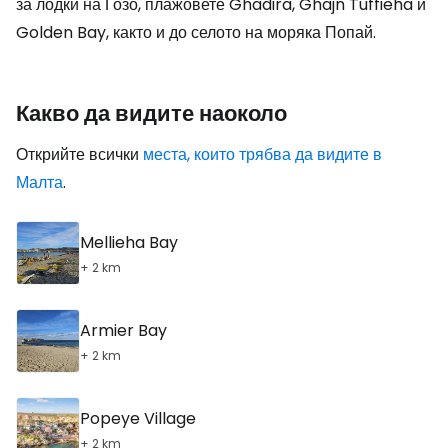
за лодки на Гозо, плажовете Ghadira, Ghajn Tuffieha и
Golden Bay, както и до селото на моряка Попай.
Какво да видите наоколо
Открийте всички
места, които трябва да видите в
Малта
.
Mellieha Bay
+ 2 km
Armier Bay
+ 2 km
Popeye Village
+ 2 km