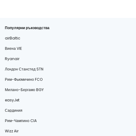
Популярни ръководства
airBaltic
Виена VIE
Ryanair
Лондон Станстед STN
Рим-Фьюмичино FCO
Милано-Бергамо BGY
easyJet
Сардиния
Рим-Чампино CIA
Wizz Air