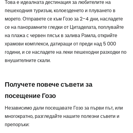
Това е идеалната дестинация за любителите на
пешеходния туризъм, колоезденето и плуването в
морето. Отправете се към Гозо за 2–4 дни, насладете
се на панорамните гледки от Цитаделата, поплувайте
на плажа с червен пясък в залива Рамла, открийте
храмови комплекси, датиращи от преди над 5 000
години, и се насладете на леки пешеходни разходки по
внушителните скали.
Получете повече съвети за
посещение Гозо
Независимо дали посещавате Гозо за първи път, или
многократно, разгледайте нашите полезни съвети и
препоръки: