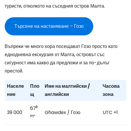
туристи, отколкото на съседния остров Малта.
Търсене на настаняване – Гозо
Въпреки че много хора посещават Гозо просто като
еднодневна екскурзия от Малта, островът със
сигурност има какво да предложи и за по-дълъг
престой.
Населе
Пло
Име на малтийски /
Часова
ние
щ
английски
зона
k
67
39 000
Għawdex / Гозо
UTC +1
m²