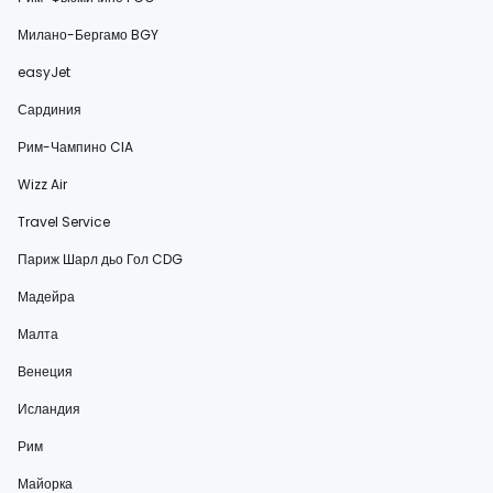
Милано-Бергамо BGY
easyJet
Сардиния
Рим-Чампино CIA
Wizz Air
Travel Service
Париж Шарл дьо Гол CDG
Мадейра
Малта
Венеция
Исландия
Рим
Майорка