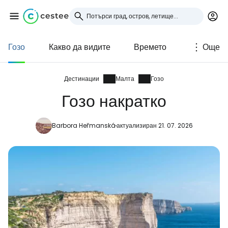
Гозо
Какво да видите
Времето
Още
Влезте в Cestee
... световната общност на туристите
Дестинации
Малта
Гозо
Гозо накратко
Продължете с Google
Barbora Heřmanská
актуализиран 21. 07. 2026
Продължете с Facebook
Продължете с имейл