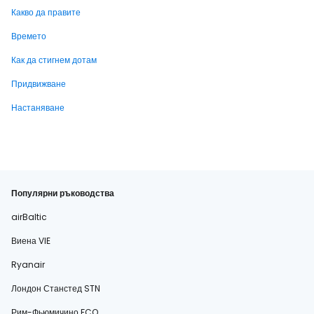
Какво да правите
Времето
Как да стигнем дотам
Придвижване
Настаняване
Популярни ръководства
airBaltic
Виена VIE
Ryanair
Лондон Станстед STN
Рим-Фьюмичино FCO