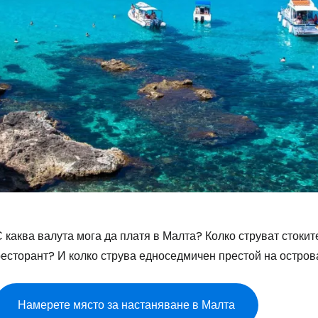
 каква валута мога да платя в Малта? Колко струват стокит
есторант? И колко струва едноседмичен престой на острова
Намерете място за настаняване в Малта