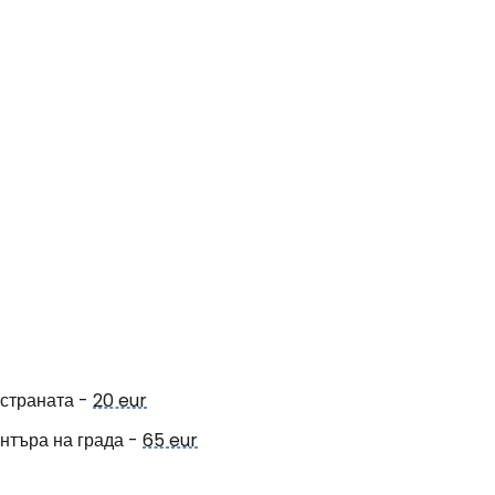
 страната -
20 eur
нтъра на града -
65 eur