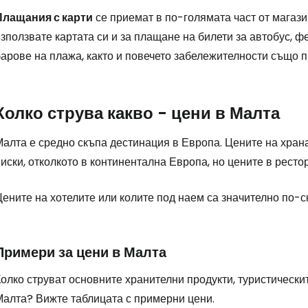
Плащания с карти
се приемат в по-голямата част от магази
зползвате картата си и за плащане на билети за автобус, ф
барове на плажа, както и повечето забележителности също 
Колко струва какво - цени в Малта
алта е средно скъпа дестинация в Европа. Цените на храна
иски, отколкото в континентална Европа, но цените в ресто
ените на хотелите или колите под наем са значително по-с
Примери за цени в Малта
олко струват основните хранителни продукти, туристически
Малта? Вижте таблицата с примерни цени.