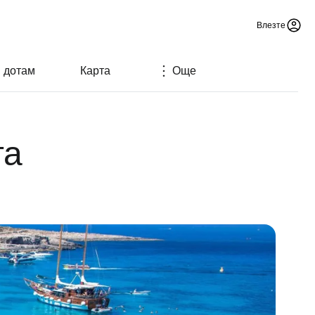
Влезте
м дотам
Карта
Още
та