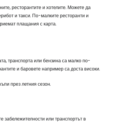
ните, ресторантите и хотелите. Можете да
ерибот и такси. По-малките ресторанти и
приемат плащания с карта.
та, транспорта или бензина са малко по-
рантите и баровете например са доста високи.
къпи през летния сезон.
те забележителности или транспортът в