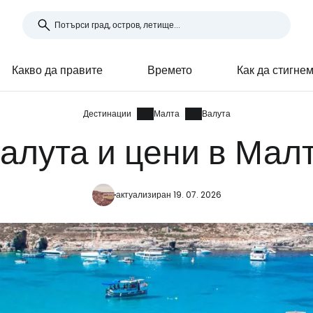
Какво да правите
Времето
Как да стигне
Дестинации
Малта
Валута
алута и цени в Мал
актуализиран 19. 07. 2026