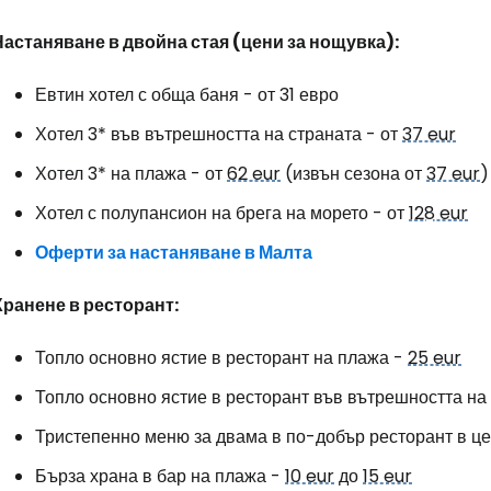
Настаняване в двойна стая (цени за нощувка):
Евтин хотел с обща баня - от 31 евро
Хотел 3* във вътрешността на страната - от
37 eur
Хотел 3* на плажа - от
62 eur
(извън сезона от
37 eur
)
Хотел с полупансион на брега на морето - от
128 eur
Оферти за настаняване в Малта
Хранене в ресторант:
Топло основно ястие в ресторант на плажа -
25 eur
Топло основно ястие в ресторант във вътрешността на
Тристепенно меню за двама в по-добър ресторант в це
Бърза храна в бар на плажа -
10 eur
до
15 eur