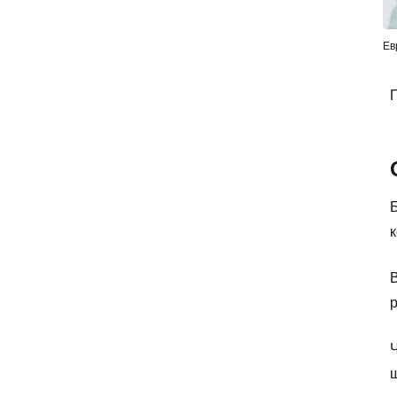
Ев
П
Б
к
р
Ч