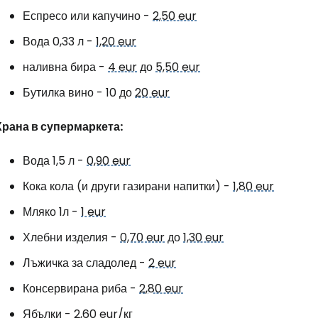
Еспресо или капучино -
2,50 eur
Вода 0,33 л -
1,20 eur
наливна бира -
4 eur
до
5,50 eur
Бутилка вино - 10 до
20 eur
Храна в супермаркета:
Вода 1,5 л -
0,90 eur
Кока кола (и други газирани напитки) -
1,80 eur
Мляко 1л -
1 eur
Хлебни изделия -
0,70 eur
до
1,30 eur
Лъжичка за сладолед -
2 eur
Консервирана риба -
2,80 eur
Ябълки -
2,60 eur
/кг