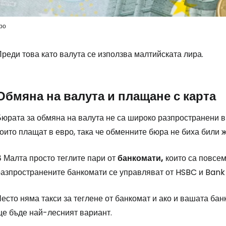
ро
Влезте в Ce
реди това като валута се използва малтийската лира.
... световната общност на туристите
Обмяна на валута и плащане с карта
Пр
юрата за обмяна на валута не са широко разпространени в 
оито плащат в евро, така че обменните бюра не биха били 
Про
В Малта просто теглите пари от
банкомати,
които са повсем
азпространените банкомати се управляват от HSBC и Bank o
Про
есто няма такси за теглене от банкомат и ако и вашата бан
ще бъде най-лесният вариант.