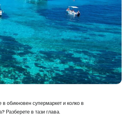
е в обикновен супермаркет и колко в
? Разберете в тази глава.