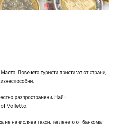
stee
одължете с Google
Малта. Повечето туристи пристигат от страни,
жизнеспособни.
дължете с Facebook
естно разпространени. Най-
f Valletta.
дължете с имейл
ка не начислява такси, тегленето от банкомат