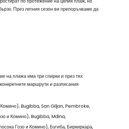
ростират по протежение на целия плаж, но
одължете с Google
бързо. През летния сезон ви препоръчваме да
дължете с Facebook
дължете с имейл
ие на плажа има три спирки и през тях
 конкретните маршрути и разписания
 Комино), Bugibba, San Giljan, Pembroke,
зо и Комино), Bugibba, Mdina,
посока Гозо и Комино), Бугиба, Биркиркара,