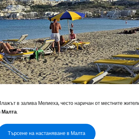
Плажът в залива Мелиеха, често наричан от местните жител
в Малта
.
Търсене на настаняване в Малта