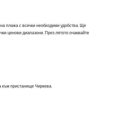
а на плажа с всички необходими удобства. Ще
чки ценови диапазони. През лятото очаквайте
stee
а към пристанище Чиркева.