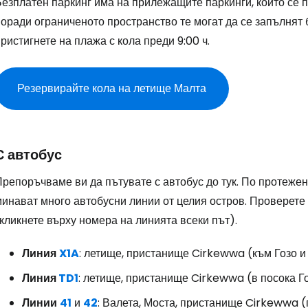
езплатен паркинг има на прилежащите паркинги, които се п
Пр
оради ограниченото пространство те могат да се запълнят 
ристигнете на плажа с кола преди 9:00 ч.
Про
Резервирайте кола на летище Малта
Про
С автобус
репоръчваме ви да пътувате с автобус до тук. По протежен
минават много автобусни линии от целия остров. Проверете
кликнете върху номера на линията всеки път).
Линия
X1A
: летище, пристанище Cirkewwa (към Гозо и
Линия
TD1
: летище, пристанище Cirkewwa (в посока Го
Линии
41
и
42
: Валета, Моста, пристанище Cirkewwa (