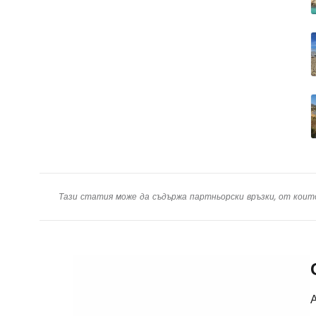
Тази статия може да съдържа партньорски връзки, от коит
А