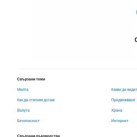
Свързани теми
Малта
Какво да види
Как да стигнем дотам
Придвижване
Валута
Храна
Безопасност
Интернет
Свързани ръководства