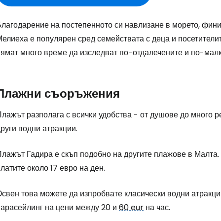
Благодарение на постепенното си навлизане в морето, фини
елиеха е популярен сред семействата с деца и посетителите
нямат много време да изследват по-отдалечените и по-мал
Плажни съоръжения
лажът разполага с всички удобства - от душове до много р
руги водни атракции.
лажът Гадира е скъп подобно на другите плажове в Малта. 
латите около 17 евро на ден.
свен това можете да изпробвате класически водни атракции
парасейлинг на цени между 20 и
60 eur
на час.