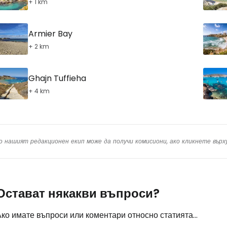
+ 1 km
Armier Bay
+ 2 km
Ghajn Tuffieha
+ 4 km
о нашият редакционен екип може да получи комисиони, ако кликнете вър
Остават някакви въпроси?
ко имате въпроси или коментари относно статията...