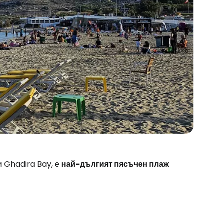
и Ghadira Bay, е
най-дългият пясъчен плаж