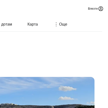
Влезте
м дотам
Карта
Още