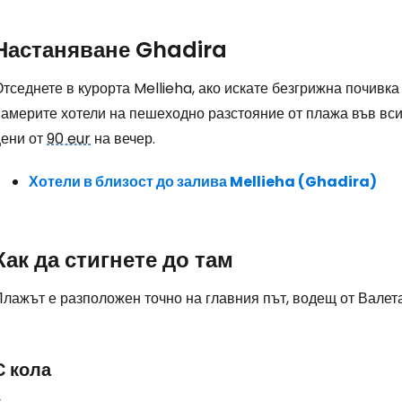
Настаняване Ghadira
тседнете в курорта Mellieha, ако искате безгрижна почивк
намерите хотели на пешеходно разстояние от плажа във вси
цени от
90 eur
на вечер.
Хотели в близост до залива Mellieha (Ghadira)
Как да стигнете до там
Влезте в Ce
Плажът е разположен точно на главния път, водещ от Валет
... световната общност на туристите
С кола