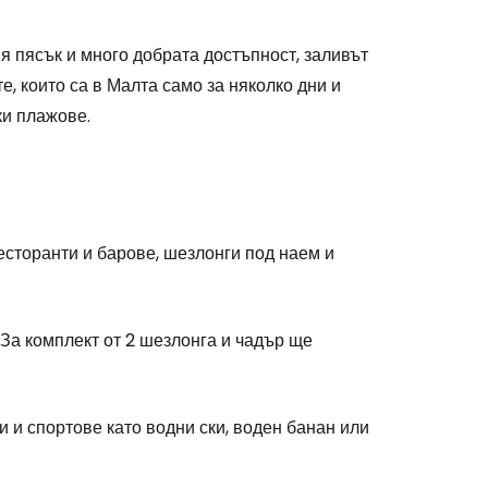
я пясък и много добрата достъпност, заливът
, които са в Малта само за няколко дни и
ки плажове.
есторанти и барове, шезлонги под наем и
За комплект от 2 шезлонга и чадър ще
 и спортове като водни ски, воден банан или