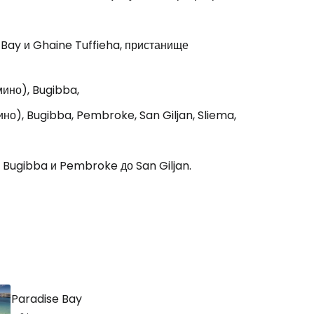
n Bay и Ghaine Tuffieha, пристанище
мино), Bugibba,
о), Bugibba, Pembroke, San Giljan, Sliema,
 Bugibba и Pembroke до San Giljan.
Paradise Bay