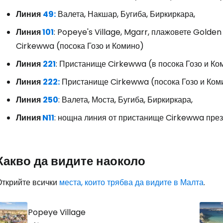
Линия
49:
Валета, Накшар, Бугиба, Биркиркара,
Линия
101
: Popeye's Village, Mgarr, плажовете Golde
Cirkewwa (посока Гозо и Комино)
Линия
221
: Пристанище Cirkewwa (в посока Гозо и Ко
Линия
222:
Пристанище Cirkewwa (посока Гозо и Комин
Линия
250
: Валета, Моста, Бугиба, Биркиркара,
Линия
N11
: нощна линия от пристанище Cirkewwa през
Какво да видите наоколо
Открийте всички
места, които трябва да видите в Малта
.
Popeye Village