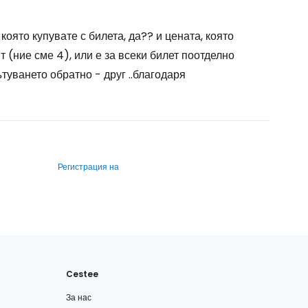
която купувате с билета, да?? и цената, която
ят (ние сме 4), или е за всеки билет поотделно
ътуването обратно - друг ..благодаря
Регистрация на
Cestee
За нас