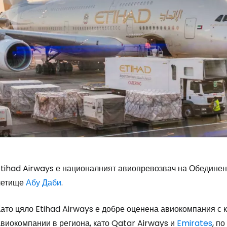
Etihad Airways е националният авиопревозвач на Обединен
летище
Абу Даби
.
ато цяло Etihad Airways е добре оценена авиокомпания с к
авиокомпании в региона, като Qatar Airways и
Emirates
, п