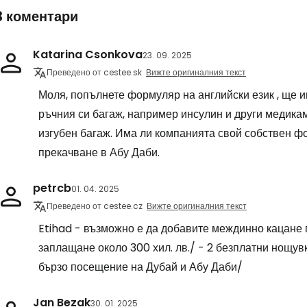
3 коментари
Katarina Csonkova
23. 09. 2025
Преведено от cestee.sk
Вижте оригиналния текст
Моля, попълнете формуляр на английски език , ще и
ръчния си багаж, например инсулин и други медикам
изгубен багаж. Има ли компанията свой собствен фор
прекачване в Абу Даби.
petrcb
01. 04. 2025
Преведено от cestee.cz
Вижте оригиналния текст
Etihad - възможно е да добавите междинно кацане 
заплащане около 300 хил. лв./ - 2 безплатни нощув
бързо посещение на Дубай и Абу Даби/
Jan Bezak
30. 01. 2025