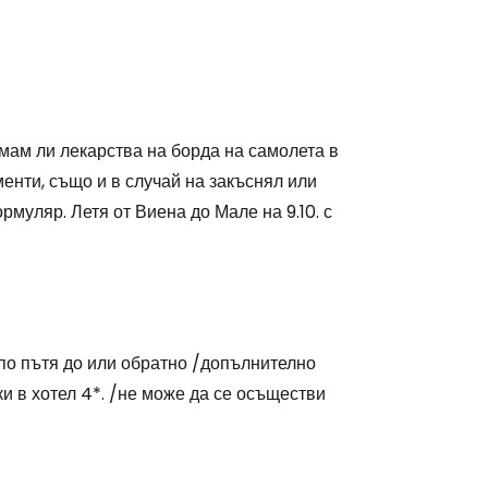
мам ли лекарства на борда на самолета в
енти, също и в случай на закъснял или
муляр. Летя от Виена до Мале на 9.10. с
по пътя до или обратно /допълнително
ки в хотел 4*. /не може да се осъществи