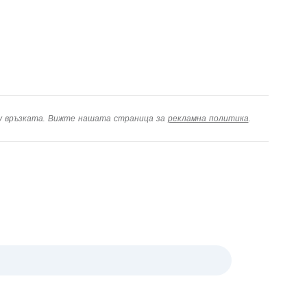
дължете с Facebook
дължете с имейл
ху връзката. Вижте нашата страница за
рекламна политика
.