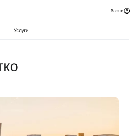
Влезте
Услуги
тко