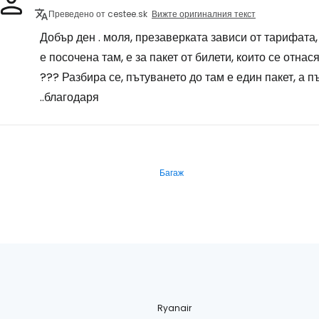
Преведено от cestee.sk
Вижте оригиналния текст
Добър ден . моля, презаверката зависи от тарифата, 
е посочена там, е за пакет от билети, които се отнас
??? Разбира се, пътуването до там е един пакет, а п
..благодаря
Багаж
Ryanair