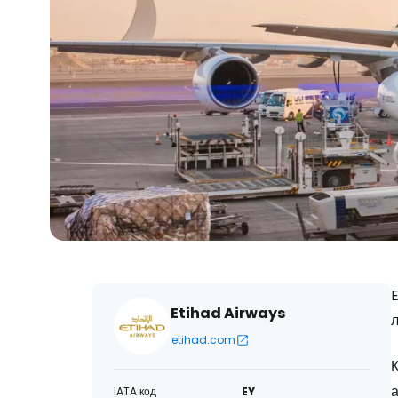
Etihad Airways
etihad.com
К
IATA код
EY