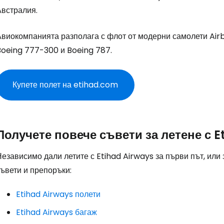
Австралия.
Авиокомпанията разполага с флот от модерни самолети Airb
Boeing 777-300 и Boeing 787.
Купете полет на etihad.com
Влезте в Ce
Получете повече съвети за летене с E
... световната общност на туристите
езависимо дали летите с Etihad Airways за първи път, или
ъвети и препоръки:
Пр
Etihad Airways полети
Etihad Airways багаж