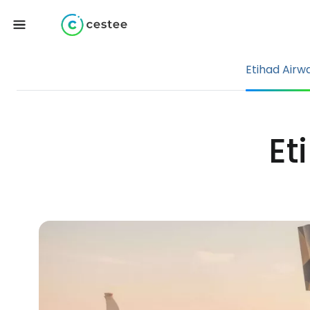
Etihad Airw
Et