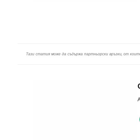
Тази статия може да съдържа партньорски връзки, от коит
А