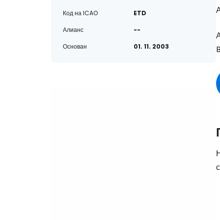
Код на ICAO
ETD
Алианс
--
Основан
01. 11. 2003
Н
с