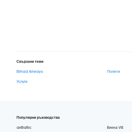
Свързани теми
Etihad Airways
Полети
Услуги
Популярни ръководства
airBaltic
Виена VIE