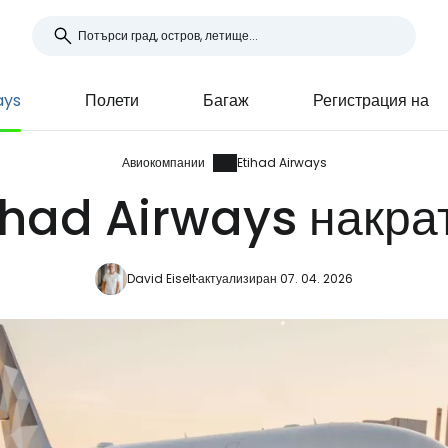
ays
Полети
Багаж
Регистрация на
Авиокомпании
Etihad Airways
ihad Airways накра
David Eiselt
актуализиран 07. 04. 2026