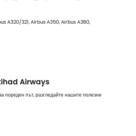
us A320/321, Airbus A350, Airbus A380,
stee
tihad Airways
 за пореден път, разгледайте нашите полезни
одължете с Google