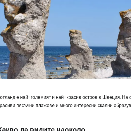
отланд е най-големият и най-красив остров в Швеция. На о
расиви пясъчни плажове и много интересни скални образува
Влезте в Ce
Какво да видите наоколо