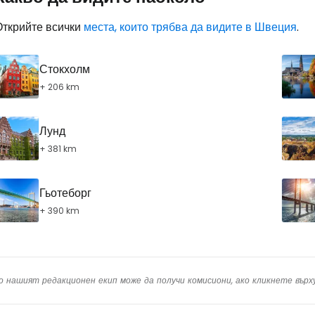
... световната общност на туристите
Открийте всички
места, които трябва да видите в Швеция
.
Пр
Стокхолм
+ 206 km
Про
Лунд
+ 381 km
Про
Гьотеборг
+ 390 km
о нашият редакционен екип може да получи комисиони, ако кликнете вър