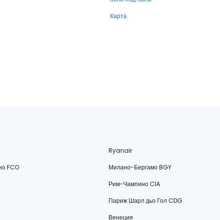
Карта
Ryanair
но FCO
Милано-Бергамо BGY
Рим-Чампино CIA
Париж Шарл дьо Гол CDG
Венеция