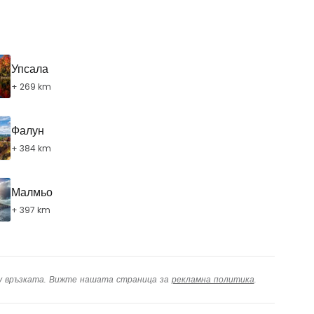
одължете с Google
Упсала
+ 269 km
дължете с Facebook
Фалун
+ 384 km
дължете с имейл
Малмьо
+ 397 km
ху връзката. Вижте нашата страница за
рекламна политика
.