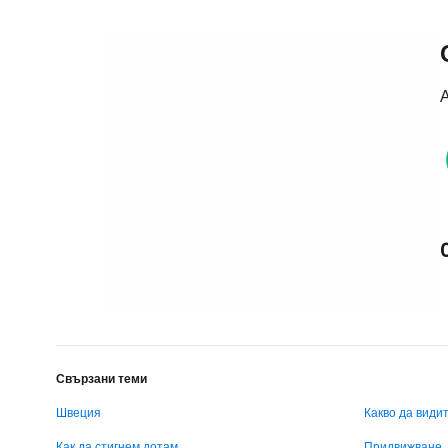
А
Свързани теми
Швеция
Какво да види
Как да стигнем дотам
Придвижване