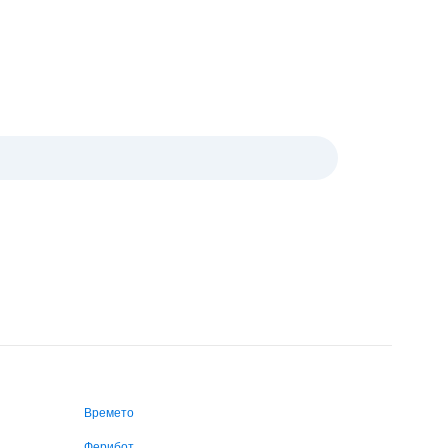
Времето
Ферибот