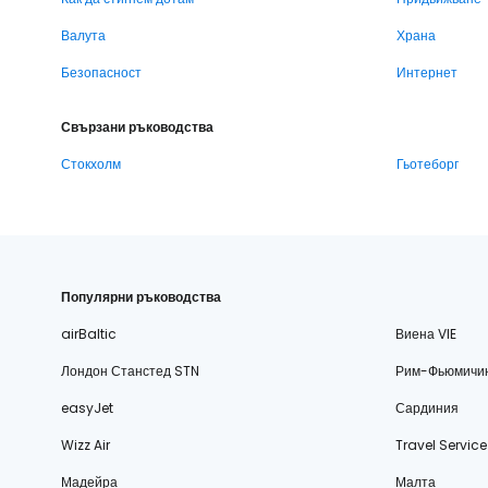
Валута
Храна
Безопасност
Интернет
Свързани ръководства
Стокхолм
Гьотеборг
Популярни ръководства
airBaltic
Виена VIE
Лондон Станстед STN
Рим-Фьюмичи
easyJet
Сардиния
Wizz Air
Travel Service
Мадейра
Малта