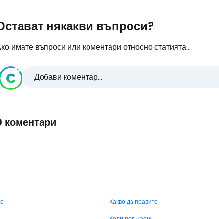
Остават някакви въпроси?
ко имате въпроси или коментари относно статията...
Добави коментар...
0 коментари
те
Какво да правите
Коли под наем