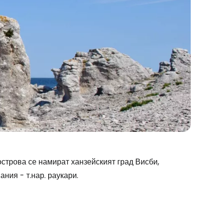
строва се намират ханзейският град Висби,
ния - т.нар. раукари.
stee