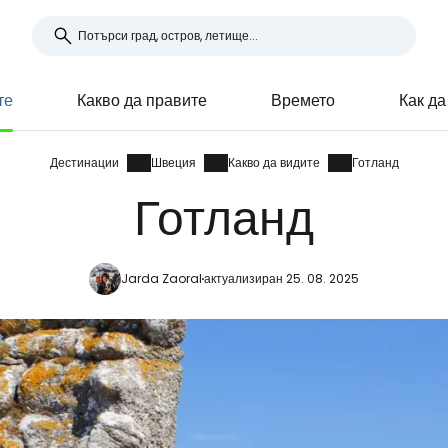
те
Какво да правите
Времето
Как да
Дестинации
Швеция
Какво да видите
Готланд
Готланд
Jarda Zaoral
актуализиран 25. 08. 2025