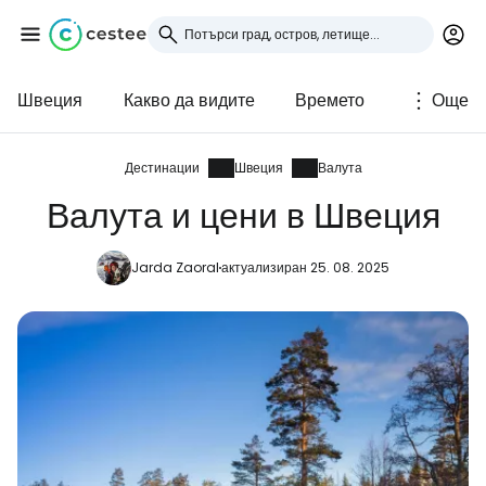
Швеция
Какво да видите
Времето
Още
Влезте в Cestee
... световната общност на туристите
Дестинации
Швеция
Валута
Валута и цени в Швеция
Продължете с Google
Jarda Zaoral
актуализиран 25. 08. 2025
Продължете с Facebook
Продължете с имейл