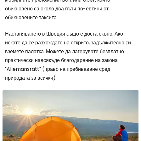
обикновено са около два пъти по-евтини от
обикновените таксита.
Настаняването в Швеция също е доста скъпо. Ако
искате да се разхождате на открито, задължително си
вземете палатка. Можете да лагерувате безплатно
практически навсякъде благодарение на закона
"Allemansrätt" (право на пребиваване сред
природата за всички).