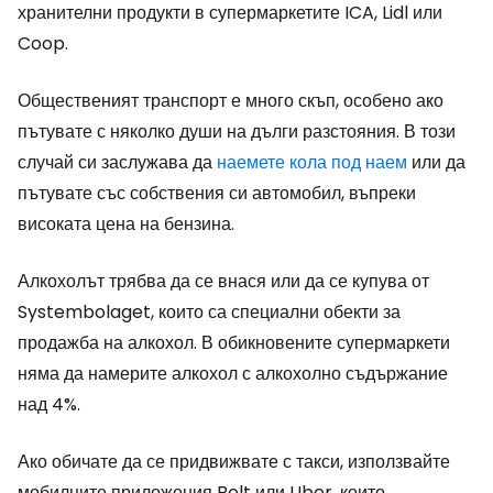
хранителни продукти в супермаркетите ICA, Lidl или
Coop.
Общественият транспорт е много скъп, особено ако
пътувате с няколко души на дълги разстояния. В този
случай си заслужава да
наемете кола под наем
или да
пътувате със собствения си автомобил, въпреки
високата цена на бензина.
Алкохолът трябва да се внася или да се купува от
Systembolaget, които са специални обекти за
продажба на алкохол. В обикновените супермаркети
няма да намерите алкохол с алкохолно съдържание
над 4%.
Ако обичате да се придвижвате с такси, използвайте
мобилните приложения Bolt или Uber, които