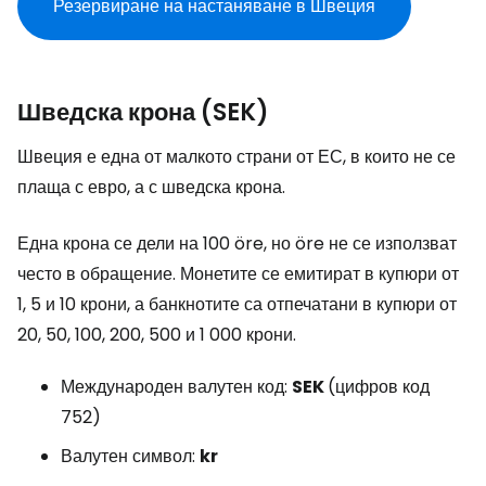
Резервиране на настаняване в Швеция
Шведска крона (SEK)
Швеция е една от малкото страни от ЕС, в които не се
плаща с евро, а с шведска крона.
Една крона се дели на 100 öre, но öre не се използват
често в обращение. Монетите се емитират в купюри от
1, 5 и 10 крони, а банкнотите са отпечатани в купюри от
20, 50, 100, 200, 500 и 1 000 крони.
Международен валутен код:
SEK
(цифров код
752)
Валутен символ:
kr