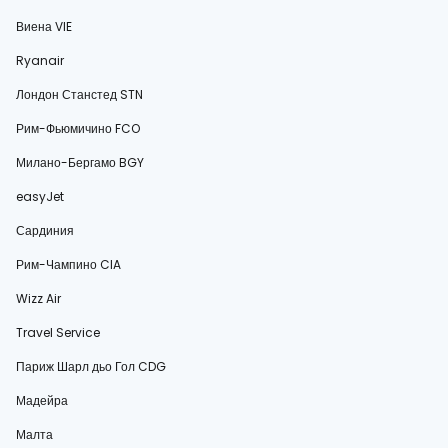
Виена VIE
Ryanair
Лондон Станстед STN
Рим-Фьюмичино FCO
Милано-Бергамо BGY
easyJet
Сардиния
Рим-Чампино CIA
Wizz Air
Travel Service
Париж Шарл дьо Гол CDG
Мадейра
Малта