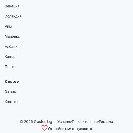
Венеция
Исландия
Рим
Майорка
Албания
Кипър
Порто
Cestee
За нас
Контакт
© 2026 Cestee.bg
Условия
Поверителност
Реклама
От любов към пътуването