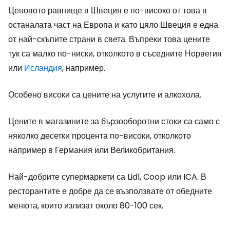
Ценовото равнище в Швеция е по-високо от това в
останалата част на Европа и като цяло Швеция е една
от най-скъпите страни в света. Въпреки това цените
тук са малко по-ниски, отколкото в съседните Норвегия
или
Исландия
, например.
Особено високи са цените на услугите и алкохола.
Цените в магазините за бързооборотни стоки са само с
няколко десетки процента по-високи, отколкото
например в Германия или Великобритания.
Най-добрите супермаркети са Lidl, Coop или ICA. В
ресторантите е добре да се възползвате от обедните
менюта, които излизат около 80-100 сек.