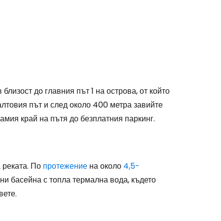
stee
близост до главния път 1 на острова, от който
алтовия път и след около 400 метра завийте
одължете с Google
амия край на пътя до безплатния паркинг.
дължете с Facebook
 реката. По
протежение
на около
4,5-
ни басейна с топла термална вода, където
дължете с имейл
вете.