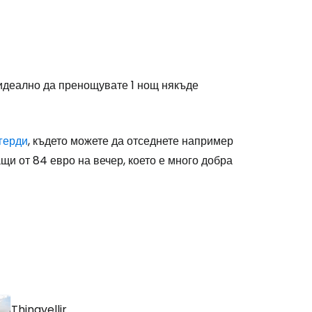
 идеално да пренощувате 1 нощ някъде
герди
, където можете да отседнете например
щи от 84 евро на вечер, което е много добра
Thingvellir