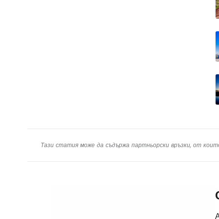
Тази статия може да съдържа партньорски връзки, от коит
А