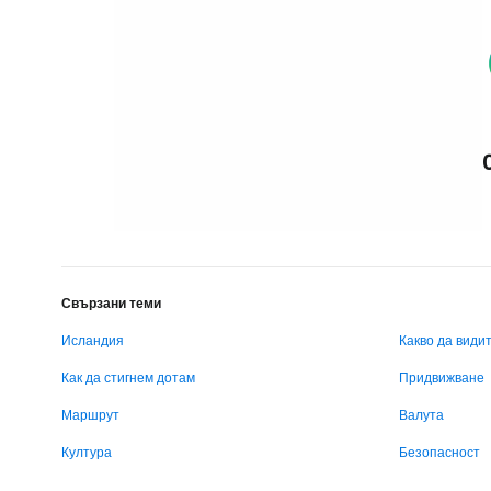
Свързани теми
Исландия
Какво да види
Как да стигнем дотам
Придвижване
Маршрут
Валута
Култура
Безопасност