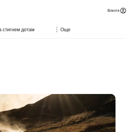
Влезте
а стигнем дотам
Още