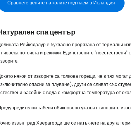
Сравнете цените на колите под наем в Исландия
Натурален спа център
Долината Рейкядалур е буквално прорязана от термални из
т човека поточета и рекички. Единствените "неестествени" 
зворите.
окато някои от изворите са толкова горещи, че в тях могат 
зключително опасни за плуване), други се сливат със студ
стествени басейни с вода с комфортна температура от около
Предупредителни табели обикновено указват кипящите изво
очно извън град Хверагерди ще се натъкнете на друга терм