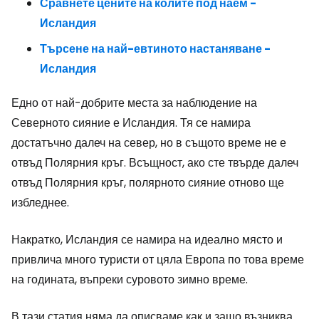
Сравнете цените на колите под наем -
Исландия
Търсене на най-евтиното настаняване -
Исландия
Едно от най-добрите места за наблюдение на
Северното сияние е Исландия. Тя се намира
достатъчно далеч на север, но в същото време не е
отвъд Полярния кръг. Всъщност, ако сте твърде далеч
отвъд Полярния кръг, полярното сияние отново ще
избледнее.
Накратко, Исландия се намира на идеално място и
привлича много туристи от цяла Европа по това време
на годината, въпреки суровото зимно време.
В тази статия няма да описваме как и защо възниква