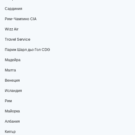
Сардиния
Рим-Чампино CIA
Wizz Air
Travel Service
Париж Шарл дьо Гол CDG
Мадейра
Малта
Венеция
Исландия
Рим
Майорка
Албания
Кипър