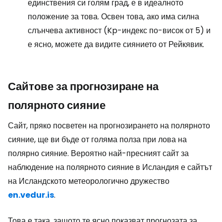
единствения си голям град, е в идеалното
положение за това. Освен това, ако има силна
слънчева активност (Kp-индекс по-висок от 5) и
е ясно, можете да видите сиянието от Рейкявик.
Сайтове за прогнозиране на
полярното сияние
Сайт, пряко посветен на прогнозирането на полярното
сияние, ще ви бъде от голяма полза при лова на
полярно сияние. Вероятно най-пресният сайт за
наблюдение на полярното сияние в Исландия е сайтът
на Исландското метеорологично дружество
en.vedur.is
.
Това е така, защото те ясно показват прогнозата за