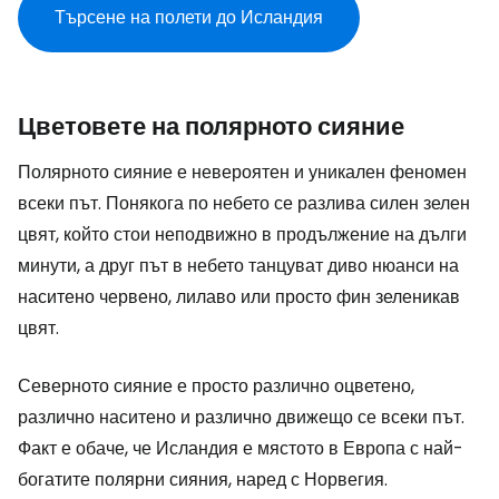
Търсене на полети до Исландия
Цветовете на полярното сияние
Полярното сияние е невероятен и уникален феномен
всеки път. Понякога по небето се разлива силен зелен
цвят, който стои неподвижно в продължение на дълги
минути, а друг път в небето танцуват диво нюанси на
наситено червено, лилаво или просто фин зеленикав
цвят.
Северното сияние е просто различно оцветено,
различно наситено и различно движещо се всеки път.
Факт е обаче, че Исландия е мястото в Европа с най-
богатите полярни сияния, наред с Норвегия.