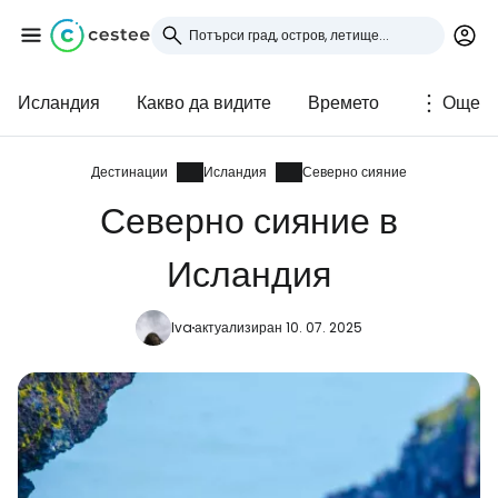
Исландия
Какво да видите
Времето
Още
Влезте в Cestee
... световната общност на туристите
Дестинации
Исландия
Северно сияние
Северно сияние в
Продължете с Google
Исландия
Iva
актуализиран 10. 07. 2025
Продължете с Facebook
Продължете с имейл