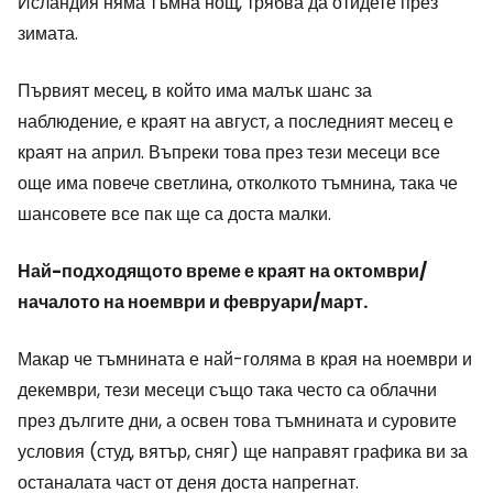
Исландия няма тъмна нощ, трябва да отидете през
зимата.
Първият месец, в който има малък шанс за
наблюдение, е краят на август, а последният месец е
краят на април. Въпреки това през тези месеци все
още има повече светлина, отколкото тъмнина, така че
шансовете все пак ще са доста малки.
Най-подходящото време е краят на октомври/
началото на ноември и февруари/март.
Макар че тъмнината е най-голяма в края на ноември и
декември, тези месеци също така често са облачни
през дългите дни, а освен това тъмнината и суровите
условия (студ, вятър, сняг) ще направят графика ви за
останалата част от деня доста напрегнат.