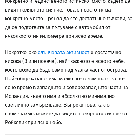
конкретно и "единственото истинско" място, където да
видят полярното сияние. Това е просто: няма
конкретно място. Трябва да сте достатъчно гъвкави, за
да се подготвите за пътуване с автомобил от
няколкостотин километра при ясно време.
Накратко, ако
слънчевата активност
е достатъчно
висока (3 или повече), най-важното е ясното небе,
което може да бъде само над малка част от острова.
Най-общо казано, има малко по-голям шанс за по-
ясно време в западните и северозападните части на
Исландия, където има и абсолютно минимално
светлинно замърсяване. Въпреки това, както
споменахме, можете да видите полярното сияние от
Рейкявик при ясно небе.