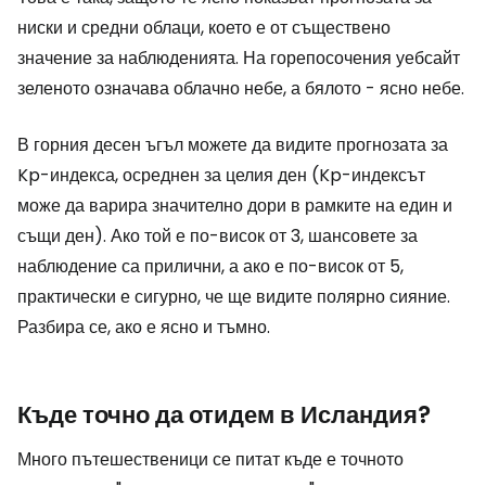
ниски и средни облаци, което е от съществено
значение за наблюденията. На горепосочения уебсайт
зеленото означава облачно небе, а бялото - ясно небе.
В горния десен ъгъл можете да видите прогнозата за
Kp-индекса, осреднен за целия ден (Kp-индексът
може да варира значително дори в рамките на един и
същи ден). Ако той е по-висок от 3, шансовете за
наблюдение са прилични, а ако е по-висок от 5,
практически е сигурно, че ще видите полярно сияние.
Разбира се, ако е ясно и тъмно.
Къде точно да отидем в Исландия?
Много пътешественици се питат къде е точното