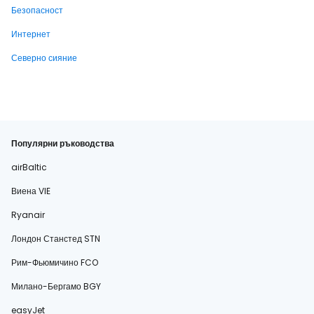
Безопасност
Интернет
Северно сияние
Популярни ръководства
airBaltic
Виена VIE
Ryanair
Лондон Станстед STN
Рим-Фьюмичино FCO
Милано-Бергамо BGY
easyJet