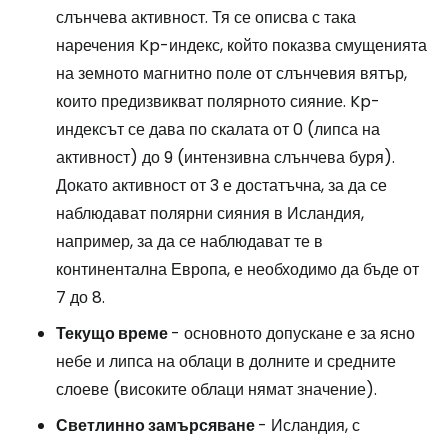
слънчева активност. Тя се описва с така
наречения Kp-индекс, който показва смущенията
на земното магнитно поле от слънчевия вятър,
които предизвикват полярното сияние. Kp-
индексът се дава по скалата от 0 (липса на
активност) до 9 (интензивна слънчева буря).
Докато активност от 3 е достатъчна, за да се
наблюдават полярни сияния в Исландия,
например, за да се наблюдават те в
континентална Европа, е необходимо да бъде от
7 до 8.
Текущо време
- основното допускане е за ясно
небе и липса на облаци в долните и средните
слоеве (високите облаци нямат значение).
Светлинно замърсяване
- Исландия, с