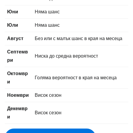
Юни
Няма шанс
Юли
Няма шанс
Август
Без или с малък шанс в края на месеца
Септемв
Ниска до средна вероятност
ри
Октомвр
Голяма вероятност в края на месеца
и
Ноември
Висок сезон
Декемвр
Висок сезон
и