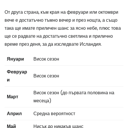
От друга страна, към края на февруари или октомври
вече е достатъчно тъмно вечер и през нощта, а също
така ще имате приличен шанс за ясно небе, плюс това
ще се радвате на достатъчно светлина и прилично
време през деня, за да изследвате Исландия.
Януари
Висок сезон
Февруар
Висок сезон
и
Висок сезон (до първата половина на
Март
месеца)
Април
Средна вероятност
Май
Нисък до никакъв шанс