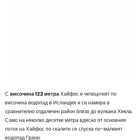
С
височина 122 метра
Хайфос е четвъртият по
височина водопад в Исландия и се намира в
сравнително отдалечен район близо до вулкана Хекла.
Само на няколко десетки метра вдясно от основния
поток на Хайфос по скалите се спуска по-малкият
водопад Грани.