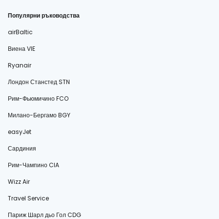
Популярни ръководства
airBaltic
Виена VIE
Ryanair
Лондон Станстед STN
Рим-Фьюмичино FCO
Милано-Бергамо BGY
easyJet
Сардиния
Рим-Чампино CIA
Wizz Air
Travel Service
Париж Шарл дьо Гол CDG