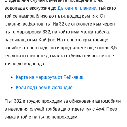
В идеалния случай съчетайте посещението на
водопада с екскурзия до
Дъговите планини
, тъй като
той се намира близо до пътя, водещ към тях. От
главния асфалтов път № 32 се отклонете към черен
път с маркировка 332, на който има малка табела,
насочваща към Хайфос. На първото кръстовище
завийте отново надясно и продължете още около 3,5
км, докато стигнете до малка отбивка вляво, която е
точно до водопада.
Карта на маршрута от Рейкявик
Коли под наем в Исландия
Път 332 е трудно проходим за обикновени автомобили,
в идеалния случай трябва да отидете тук с 4х4. През
зимата той е напълно непроходим.