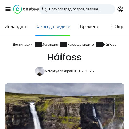
Исландия
Какво да видите
Времето
Още
Влезте в Cestee
... световната общност на туристите
Дестинации
Исландия
Какво да видите
Háifoss
Háifoss
Продължете с Google
Iva
актуализиран 10. 07. 2025
Продължете с Facebook
Продължете с имейл