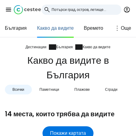
България
Какво да видите
Времето
Още
Влезте в Cestee
... световната общност на туристите
Дестинации
България
Какво да видите
Какво да видите в
Продължете с Google
България
Всички
Паметници
Плажове
Сгради
N
Продължете с Facebook
14 места, които трябва да видите
Продължете с имейл
Покажи картата