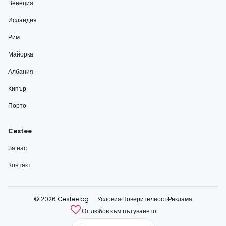
Венеция
Исландия
Рим
Майорка
Албания
Кипър
Порто
Cestee
За нас
Контакт
© 2026 Cestee.bg
Условия
Поверителност
Реклама
От любов към пътуването
cestee.com