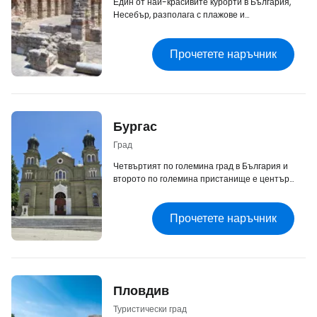
Един от най-красивите курорти в България,
Несебър, разполага с плажове и
исторически център, включен в списъка на
ЮНЕСКО.
Прочетете наръчник
Бургас
Град
Четвъртият по големина град в България и
второто по големина пристанище е център
на южната ривиера на България и е често
посещаван от туристи заради голямото си
Прочетете наръчник
международно летище.
Пловдив
Туристически град