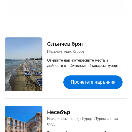
Слънчев бряг
Пясъчен плаж, Курорт
Открийте най-интересните места и
дейности в най-големия български курорт.
Как да се придвижваме или къде да
отседнем?
Прочетете наръчник
Несебър
Историческа сграда, Курорт, Туристически
град