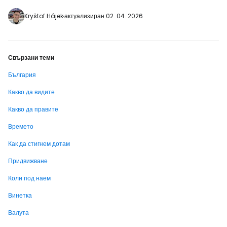
около 4 км от носа ще откриете известния
плаж Иракли, който е един от най-хубавите
Kryštof Hájek
актуализиран 02. 04. 2026
и спокойни плажове без пищни барове и
хотелски комплекси. До…
Свързани теми
България
Какво да видите
Какво да правите
Времето
Как да стигнем дотам
Придвижване
Коли под наем
Винетка
Валута