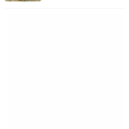
за настаняване в Рила"
https://booking.com/landmark/bg/rila-
monastery.en-gb.html?
aid=2405297;label=p-bulharsko-klaster-
rila] Манастирът е основан през X в. от
Свети Иван Рилски и от 1983 г. е включен в
списъка на ЮНЕСКО…