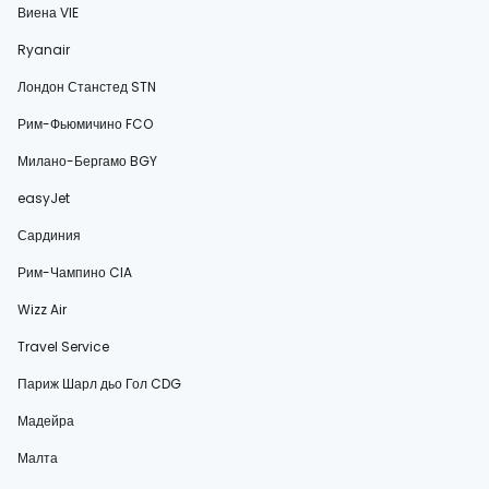
Виена VIE
Ryanair
Лондон Станстед STN
Рим-Фьюмичино FCO
Милано-Бергамо BGY
easyJet
Сардиния
Рим-Чампино CIA
Wizz Air
Travel Service
Париж Шарл дьо Гол CDG
Мадейра
Малта