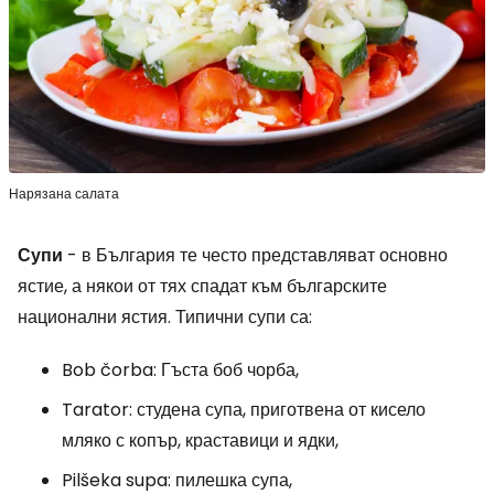
Нарязана салата
Супи
- в България те често представляват основно
ястие, а някои от тях спадат към българските
национални ястия. Типични супи са:
Bob čorba:
Гъста боб чорба,
Tarator:
студена супа, приготвена от кисело
мляко с копър, краставици и ядки,
Pilšeka supa:
пилешка супа,