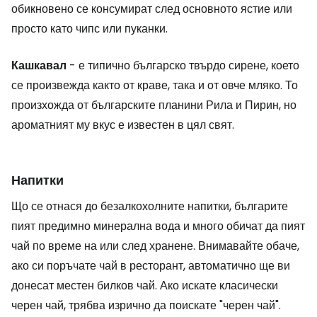
обикновено се консумират след основното ястие или
просто като чипс или пуканки.
Кашкавал
- е типично българско твърдо сирене, което
се произвежда както от краве, така и от овче мляко. То
произхожда от българските планини Рила и Пирин, но
ароматният му вкус е известен в цял свят.
Напитки
Що се отнася до безалкохолните напитки, българите
пият предимно минерална вода и много обичат да пият
чай по време на или след хранене. Внимавайте обаче,
ако си поръчате чай в ресторант, автоматично ще ви
донесат местен билков чай. Ако искате класически
черен чай, трябва изрично да поискате "черен чай".