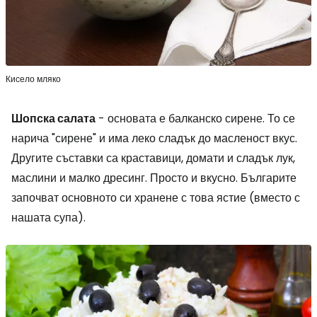
Кисело мляко
Шопска салата
- основата е балканско сирене. То се
нарича "сирене" и има леко сладък до масленост вкус.
Другите съставки са краставици, домати и сладък лук,
маслини и малко дресинг. Просто и вкусно. Българите
започват основното си хранене с това ястие (вместо с
нашата супа).