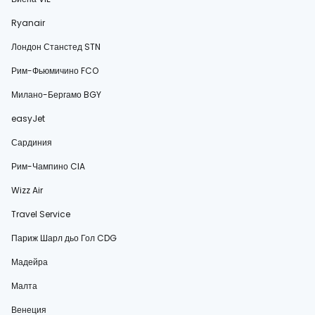
Ryanair
Лондон Станстед STN
Рим-Фьюмичино FCO
Милано-Бергамо BGY
easyJet
Сардиния
Рим-Чампино CIA
Wizz Air
Travel Service
Париж Шарл дьо Гол CDG
Мадейра
Малта
Венеция