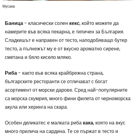
Мусака
Баница
- класически солен
кекс
, който можете да
намерите във всяка пекарна, е типичен за България.
Сладкишът е направен от тесто, наподобяващо бутер
тесто, а пълнежът му е от вкусно ароматно сирене,
сметана и бяло кисело мляко.
Риба
- както във всяка крайбрежна страна,
българските ресторанти се отличават с богат
асортимент от морски дарове. Сред най-популярните
са морска скумрия, много фини филета от черноморска
акула или херинга на скара.
Особен деликатес е малката риба
кака
, която на вкус
много прилича на сардина. Те се пържат в тесто и