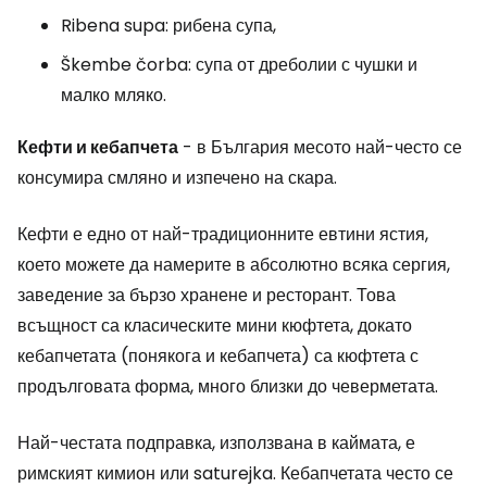
Ribena supa:
рибена супа,
Škembe čorba:
супа от дреболии с чушки и
малко мляко.
Кефти и кебапчета
- в България месото най-често се
консумира смляно и изпечено на скара.
Кефти е едно от най-традиционните евтини ястия,
което можете да намерите в абсолютно всяка сергия,
заведение за бързо хранене и ресторант. Това
всъщност са класическите мини кюфтета, докато
кебапчетата (понякога и кебапчета) са кюфтета с
продълговата форма, много близки до чеверметата.
Най-честата подправка, използвана в каймата, е
римският кимион или saturejka. Кебапчетата често се