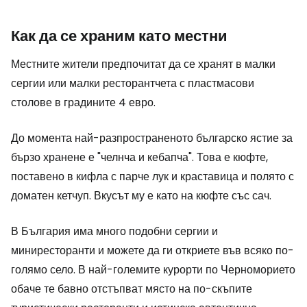
Как да се храним като местни
Местните жители предпочитат да се хранят в малки
сергии или малки ресторантчета с пластмасови
столове в градините 4 евро.
До момента най-разпространеното българско ястие за
бързо хранене е "челнча и кебапча". Това е кюфте,
поставено в кифла с парче лук и краставица и полято с
доматен кетчуп. Вкусът му е като на кюфте със сач.
В България има много подобни сергии и
миниресторанти и можете да ги откриете във всяко по-
голямо село. В най-големите курорти по Черноморието
обаче те бавно отстъпват място на по-скъпите