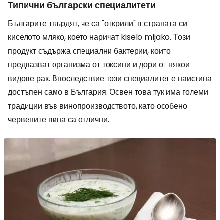
Типични български специалитети
Българите твърдят, че са "открили" в страната си
киселото мляко, което наричат
kiselo mljako
. Този
продукт съдържа специални бактерии, които
предпазват организма от токсини и дори от някои
видове рак. Впоследствие този специалитет е наистина
достъпен само в България. Освен това тук има големи
традиции във винопроизводството, като особено
червените вина са отлични.