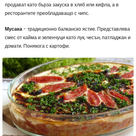
продават като бърза закуска в хляб или кифла, а в
ресторантите преобладаващо с чипс.
Мусака
- традиционно балканско ястие. Представлява
смес от кайма и зеленчуци като лук, чесън, патладжан и
домати. Понякога с картофи.