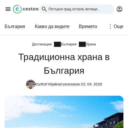
България
Какво да видите
Времето
Още
Влезте в Cestee
... световната общност на туристите
Дестинации
България
Храна
Традиционна храна в
Продължете с Google
България
Kryštof Hájek
актуализиран 02. 04. 2026
Продължете с Facebook
Продължете с имейл