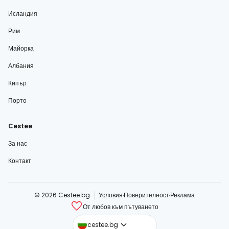
Исландия
Рим
Майорка
Албания
Кипър
Порто
Cestee
За нас
Контакт
© 2026 Cestee.bg
Условия
Поверителност
Реклама
От любов към пътуването
cestee.com
cestee.bg