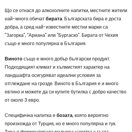
Що се отнася до алкохолните напитки, местните жители
най-много обичат
бирата
. Българската бира е доста
добра, а сред най-известните местни марки са
"Загорка", "Ариана" или "Бургаско". Бирата от Чехия
също е много популярна в България.
Виното
също е много добър български продукт.
Подходящият климат и хълмистият характер на
ландшафта осигуряват идеални условия за
отглеждане на грозде. Виното в България е и много
евтино и можете да си купите бутилка с добро качество
от около 3 евро.
Специфична напитка е
бозата
, която вероятно
произхожда от Турция, но е много популярна и тук.
Това е ферментирала малцова напитка с гъста