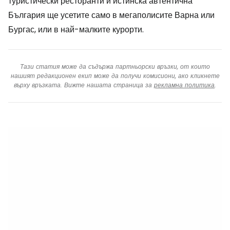
туристически ресторанти и истинска автентична
България ще усетите само в мегаполисите Варна или
Бургас, или в най-малките курорти.
Тази статия може да съдържа партньорски връзки, от които
нашият редакционен екип може да получи комисиони, ако кликнете
върху връзката. Вижте нашата страница за
рекламна политика
.