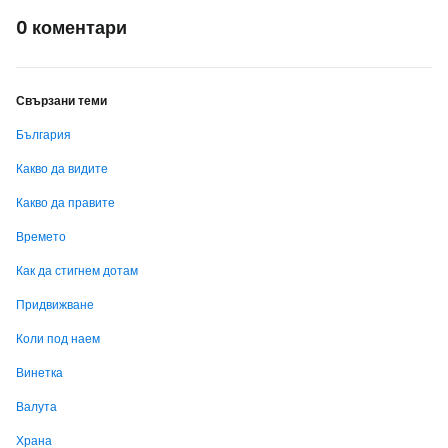
0 коментари
Свързани теми
България
Какво да видите
Какво да правите
Времето
Как да стигнем дотам
Придвижване
Коли под наем
Винетка
Валута
Храна