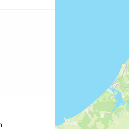
угалските крале след
растта си, замъкът е
 запазен и също така е
мерете
 Лисабон"
ng.com/city/pt/lisbon.cs.html?
=p-lisabon…
m