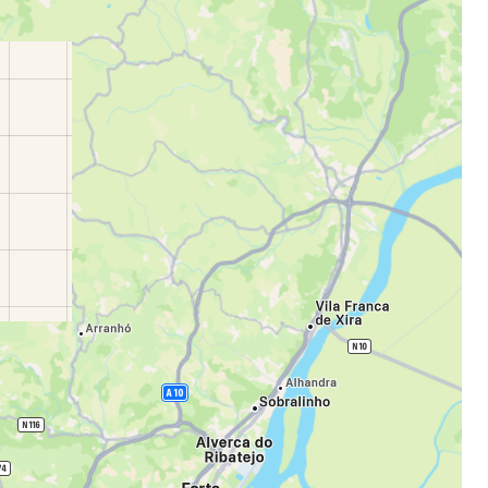
stee
одължете с Google
дължете с Facebook
дължете с имейл