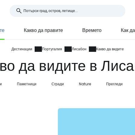
те
Какво да правите
Времето
Как д
Дестинации
Португалия
Лисабон
Какво да видите
во да видите в Лис
и
Паметници
Сгради
Nature
Прегледи