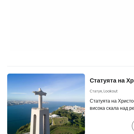
април…
Статуята на Х
Статуя, Lookout
Статуята на Христо
висока скала над р
Алмада, откъдето с
цял Лисабон на отс
Приликата със стат