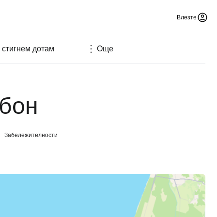
Влезте
а стигнем дотам
Още
абон
Забележителности