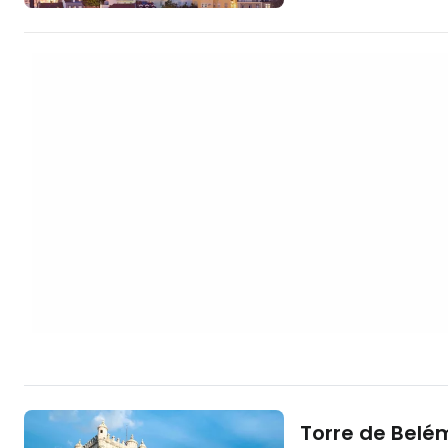
резиденция на порт
1147 г. Въпреки въз
изключително добре
отворен за посетители. [btn "На
хотел с изглед към
https://www.booki
aid=2405297;label
Torre de Belé