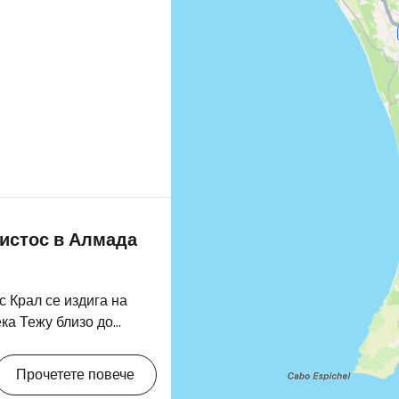
ристос в Алмада
с Крал се издига на
ека Тежу близо до
е открива гледка към
рещния бряг.
Прочетете повече
уята на Христос в Рио