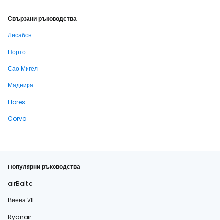
Свързани ръководства
Лисабон
Порто
Сао Мигел
Мадейра
Flores
Corvo
Популярни ръководства
airBaltic
Виена VIE
Ryanair