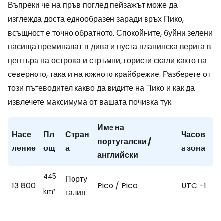
Въпреки че на пръв поглед пейзажът може да
изглежда доста еднообразен заради връх Пико,
всъщност е точно обратното. Спокойните, буйни зелени
пасища преминават в дива и пуста планинска верига в
центъра на острова и стръмни, гористи скали както на
северното, така и на южното крайбрежие. Разберете от
този пътеводител какво да видите на Пико и как да
извлечете максимума от вашата почивка тук.
Име на
Насе
Пл
Стран
Часов
португалски /
ление
ощ
а
а зона
английски
445
Порту
13 800
Pico / Pico
UTC -1
галия
km²