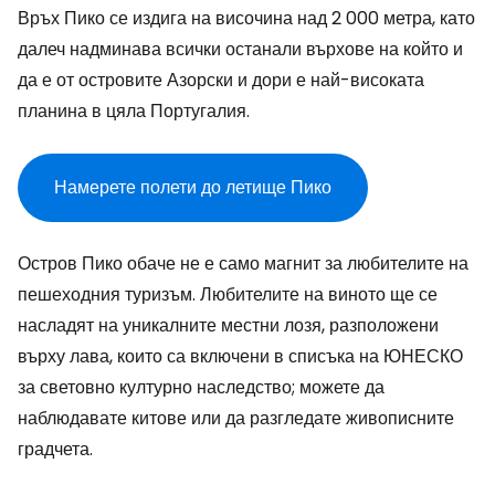
Връх Пико се издига на височина над 2 000 метра, като
далеч надминава всички останали върхове на който и
да е от островите Азорски и дори е най-високата
планина в цяла Португалия.
Намерете полети до летище Пико
Остров Пико обаче не е само магнит за любителите на
пешеходния туризъм. Любителите на виното ще се
насладят на уникалните местни лозя, разположени
върху лава, които са включени в списъка на ЮНЕСКО
за световно културно наследство; можете да
наблюдавате китове или да разгледате живописните
градчета.