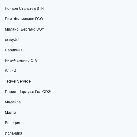
Лондон Станстед STN
Рим-Фьюмичино FCO
Милано-Бергамо BGY
easyJet
Сардиния
Рим-Чампино CIA
Wizz Air
Travel Service
Париж Шарл дьо Гол CDG
Мадейра
Малта
Венеция
Исландия