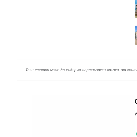
Тази статия може да съдържа партньорски връзки, от коит
А