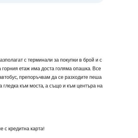
разполагат с терминали за покупки в брой и с
на горния етаж има доста голяма опашка. Все
 автобус, препоръчвам да се разходите пеша
на гледка към моста, а също и към центъра на
 с кредитна карта!