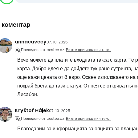
1 коментар
annacaveey
07. 10. 2025
Преведено от cestee.cz
Вижте оригиналния текст
Вече можете да платите входната такса с карта. Те 
карта. Добра идея е да дойдете тук рано сутринта, 
още важи цената от 8 евро. Освен използването на
покрай брега до тази статуя. От нея се открива пъл
Лисабон.
Kryštof Hájek
07. 10. 2025
Преведено от cestee.cz
Вижте оригиналния текст
Благодарим за информацията за опцията за плащане