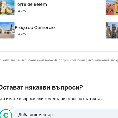
Torre de Belém
+ 4 km
Praça do Comércio
+ 4 km
о нашият редакционен екип може да получи комисиони, ако кликнете вър
Остават някакви въпроси?
ко имате въпроси или коментари относно статията...
Добави коментар...