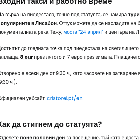
Входни такси и работно време
а върха на пиедестала, точно под статуята, се намира
тури
популярните в Лисабон
. Оттук можете да се насладите на
монументалната река Тежу,
моста "24 април"
и центъра на Л
остъпът до гледната точка под пиедестала на светилището 
заплаща.
8 eur
през лятото и 7 евро през зимата. Плащането
творено е всеки ден от 9:30 ч., като часовете на затваряне 
9:30 ч.).
Официален уебсайт:
cristorei.pt/en
Как да стигнем до статуята?
Влезте в Ce
Отделете
поне половин ден
за посещение, тъй като е доста