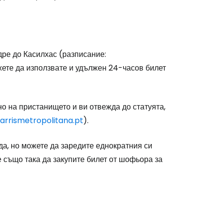
ре до Касилхас (разписание:
одължете с Google
ожете да използвате и удължен 24-часов билет
дължете с Facebook
о на пристанището и ви отвежда до статуята,
arrismetropolitana.pt
).
дължете с имейл
да, но можете да заредите еднократния си
е също така да закупите билет от шофьора за