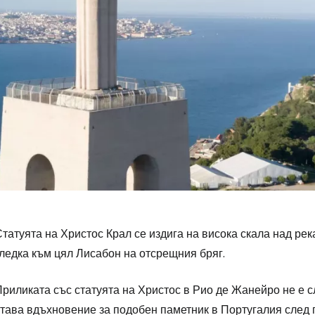
татуята на Христос Крал се издига на висока скала над рек
ледка към цял Лисабон на отсрещния бряг.
Приликата със статуята на Христос в Рио де Жанейро не е 
става вдъхновение за подобен паметник в Португалия след