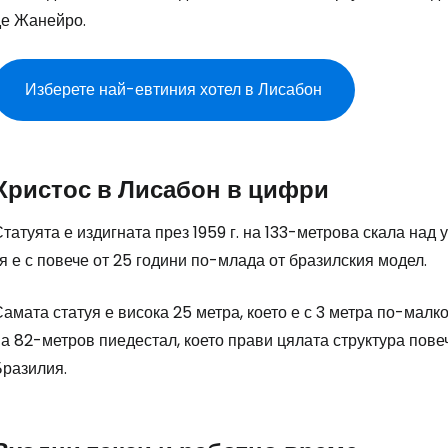
де Жанейро.
Изберете най-евтиния хотел в Лисабон
Христос в Лисабон в цифри
татуята е издигната през 1959 г. на 133-метрова скала над
я е с повече от 25 години по-млада от бразилския модел.
амата статуя е висока 25 метра, което е с 3 метра по-малк
а 82-метров пиедестал, което прави цялата структура повеч
Бразилия.