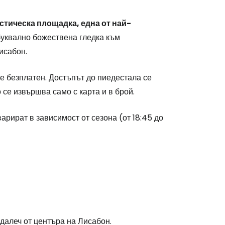
стическа площадка, една от най-
 буквално божествена гледка към
исабон.
е безплатен. Достъпът до пиедестала се
 се извършва само с карта и в брой.
варират в зависимост от сезона (от 18:45 до
stee
 далеч от центъра на Лисабон.