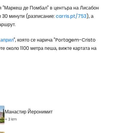
я "Маркеш де Помбал" в центъра на Лисабон
и 30 минути (разписание:
carris.pt/753
), а
аршрут.
 април
", която се нарича "Portagem-Cristo
ете около 1100 метра пеша, вижте картата на
Манастир Йеронимит
+ 3 km