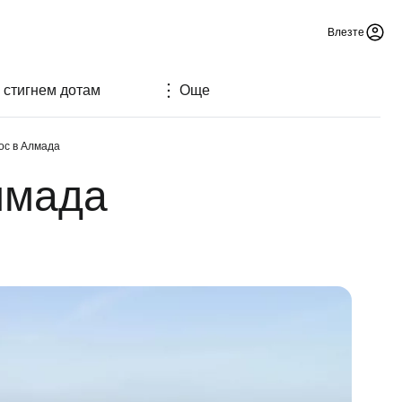
Влезте
а стигнем дотам
Още
ос в Алмада
лмада