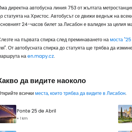
Има директна автобусна линия 753 от жълтата метростанци
о статуята на Христос. Автобусът се движи веднъж на всек
основният 24-часов билет за Лисабон е валиден за целия м
Слезте на първата спирка след преминаването на
моста "25
ei". От автобусната спирка до статуята ще трябва да измин
маршрута на
en.mapy.cz
.
Какво да видите наоколо
Открийте всички
места, които трябва да видите в Лисабон
.
Ponte 25 de Abril
+ 1 km