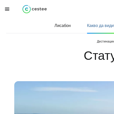
Лисабон
Какво да види
Дестинаци
Стат