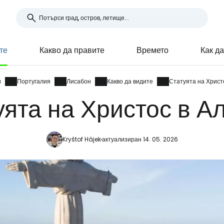
те
Какво да правите
Времето
Как д
и
Португалия
Лисабон
Какво да видите
Статуята на Христ
уята на Христос в А
Kryštof Hájek
актуализиран 14. 05. 2026