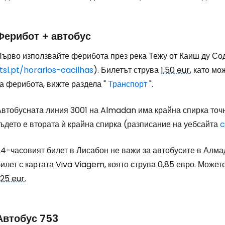
... световната общност на туристите
Ферибот + автобус
Първо използвайте ферибота през река Тежу от Каиш ду Сод
Пр
tsl.pt/horarios-cacilhas
). Билетът струва
1,50 eur
, като м
а ферибота, вижте раздела "
Транспорт
".
Про
Автобусната линия 3001 на Almadan има крайна спирка точн
ъдето е втората ѝ крайна спирка (разписание на уебсайта
c
Про
24-часовият билет в Лисабон не важи за автобусите в Алма
илет с картата Viva Viagem, която струва 0,85 евро. Может
,25 eur
.
Автобус 753