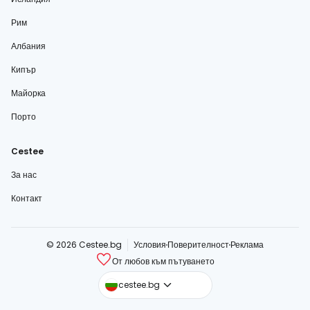
Рим
Албания
Кипър
Майорка
Порто
Cestee
За нас
Контакт
© 2026 Cestee.bg
Условия
Поверителност
Реклама
От любов към пътуването
cestee.com
cestee.bg
cestee.sk