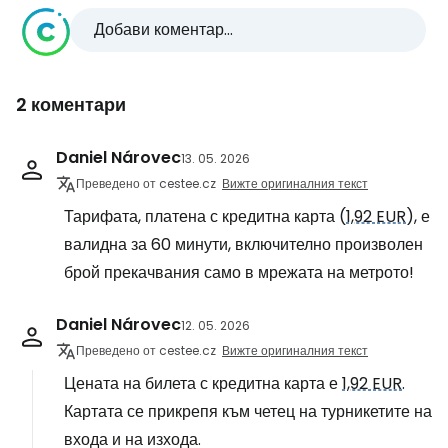
Добави коментар...
2 коментари
Daniel Nárovec
13. 05. 2026
Преведено от cestee.cz
Вижте оригиналния текст
Тарифата, платена с кредитна карта (
1,92 EUR
), е
валидна за 60 минути, включително произволен
брой прекачвания само в мрежата на метрото!
Daniel Nárovec
12. 05. 2026
Преведено от cestee.cz
Вижте оригиналния текст
Цената на билета с кредитна карта е
1,92 EUR
.
Картата се прикрепя към четец на турникетите на
входа и на изхода.