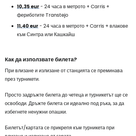
10,35 eur
- 24 часа в метрото + Carris +
фериботите Transtejo
11,40 eur
- 24 часа в метрото + Carris + влакове
към Синтра или Кашкайш
Как да използвате билета?
При влизане и излизане от станцията се преминава
през турникети.
Просто задръжте билета до четеца и турникетът ще се
освободи. Дръжте билета си идеално под ръка, за да
избегнете ненужни опашки.
Билетът/картата се прикрепя към турникета при