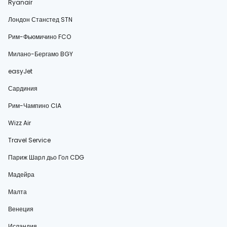
Ryanair
Лондон Станстед STN
Рим-Фьюмичино FCO
Милано-Бергамо BGY
easyJet
Сардиния
Рим-Чампино CIA
Wizz Air
Travel Service
Париж Шарл дьо Гол CDG
Мадейра
Малта
Венеция
Исландия