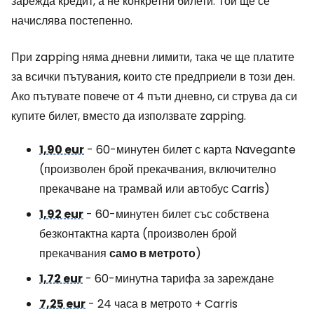
зарежда кредит, а не конкретни билети. Той ще се
начислява постепенно.
При zapping няма дневни лимити, така че ще платите
за всички пътувания, които сте предприели в този ден.
Ако пътувате повече от 4 пъти дневно, си струва да си
купите билет, вместо да използвате zapping.
1,90 eur
- 60-минутен билет с карта Navegante
(произволен брой прекачвания, включително
прекачване на трамвай или автобус Carris)
1,92 eur
- 60-минутен билет със собствена
безконтактна карта (произволен брой
прекачвания
само в метрото
)
1,72 eur
- 60-минутна тарифа за зареждане
7,25 eur
- 24 часа в метрото + Carris