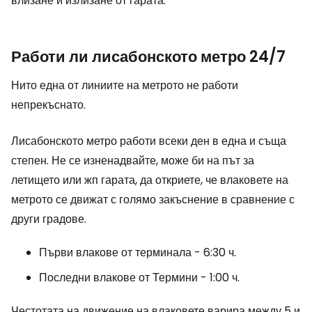
влизане и излизане от гарата.
Работи ли лисабонското метро 24/7
Нито една от линиите на метрото не работи
непрекъснато.
Лисабонското метро работи всеки ден в една и съща
степен. Не се изненадвайте, може би на път за
летището или жп гарата, да откриете, че влаковете на
метрото се движат с голямо закъснение в сравнение с
други градове.
Първи влакове от терминала - 6:30 ч.
Последни влакове от Термини - 1:00 ч.
Честотата на движение на влаковете варира между 5 и