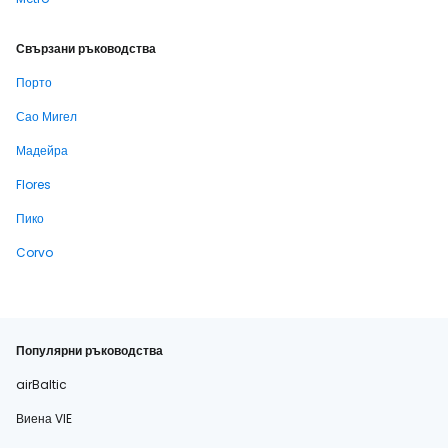
Свързани ръководства
Порто
Сао Мигел
Мадейра
Flores
Пико
Corvo
Популярни ръководства
airBaltic
Виена VIE