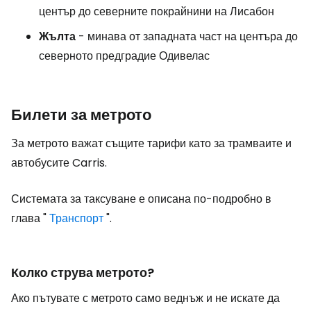
център до северните покрайнини на Лисабон
Жълта
- минава от западната част на центъра до
северното предградие Одивелас
Билети за метрото
За метрото важат същите тарифи като за трамваите и
автобусите Carris.
Системата за таксуване е описана по-подробно в
глава "
Транспорт
".
Колко струва метрото?
Ако пътувате с метрото само веднъж и не искате да