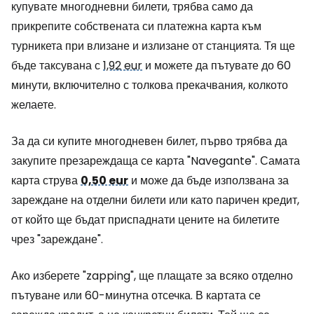
купувате многодневни билети, трябва само да
прикрепите собствената си платежна карта към
турникета при влизане и излизане от станцията. Тя ще
бъде таксувана с
1,92 eur
и можете да пътувате до 60
минути, включително с толкова прекачвания, колкото
желаете.
За да си купите многодневен билет, първо трябва да
закупите презареждаща се карта "Navegante". Самата
карта струва
0,50 eur
и може да бъде използвана за
зареждане на отделни билети или като паричен кредит,
от който ще бъдат приспаднати цените на билетите
чрез "зареждане".
Ако изберете "zapping", ще плащате за всяко отделно
пътуване или 60-минутна отсечка. В картата се