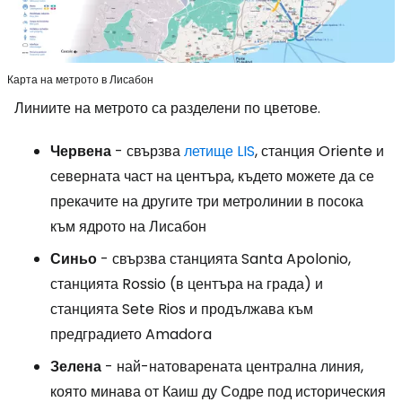
Карта на метрото в Лисабон
Линиите на метрото са разделени по цветове.
Червена
- свързва
летище LIS
, станция Oriente и
северната част на центъра, където можете да се
прекачите на другите три метролинии в посока
към ядрото на Лисабон
Синьо
- свързва станцията Santa Apolonio,
станцията Rossio (в центъра на града) и
станцията Sete Rios и продължава към
предградието Amadora
Зелена
- най-натоварената централна линия,
която минава от Каиш ду Содре под историческия