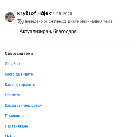
Kryštof Hájek
12. 05. 2026
Преведено от cestee.cz
Вижте оригиналния текст
Актуализиран, благодаря.
Свързани теми
Лисабон
Какво да видите
Какво да правите
Времето
Как да стигнем дотам
Придвижване
Настаняване
Metro