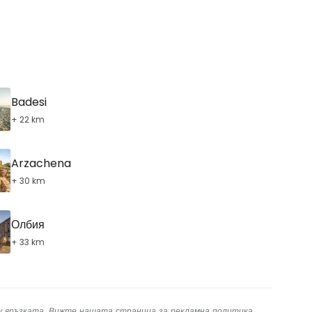
Badesi
+ 22 km
Arzachena
+ 30 km
Олбия
+ 33 km
ху връзката. Вижте нашата страница за
рекламна политика
.