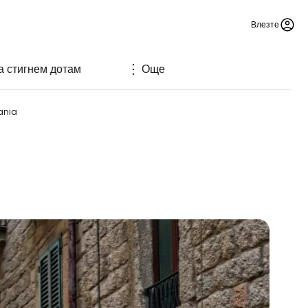
Влезте
а стигнем дотам
Още
ania