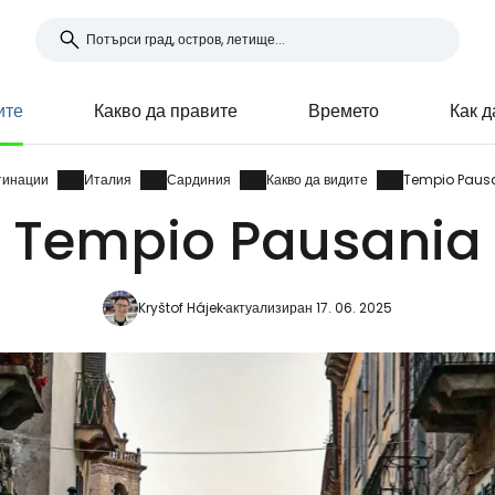
ите
Какво да правите
Времето
Как д
тинации
Италия
Сардиния
Какво да видите
Tempio Paus
Tempio Pausania
Kryštof Hájek
актуализиран 17. 06. 2025