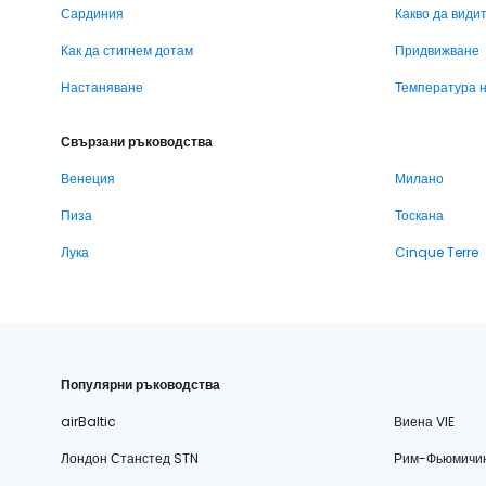
Сардиния
Какво да види
Как да стигнем дотам
Придвижване
Настаняване
Температура 
Свързани ръководства
Венеция
Милано
Пиза
Тоскана
Лука
Cinque Terre
Популярни ръководства
airBaltic
Виена VIE
Лондон Станстед STN
Рим-Фьюмичи