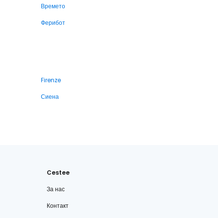
Времето
Ферибот
Firenze
Сиена
Cestee
За нас
Контакт