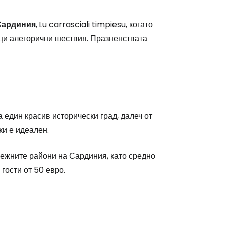
Сардиния
,
Lu carrasciali timpiesu, когато
ици алегорични шествия. Празненствата
stee
 един красив исторически град, далеч от
ки е идеален.
режните райони на Сардиния, като средно
гости от 50 евро.
одължете с Google
дължете с Facebook