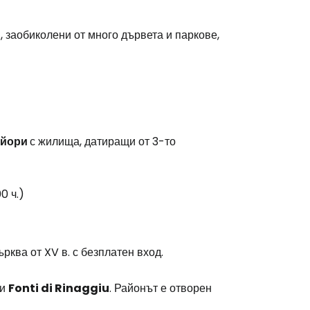
, заобиколени от много дървета и паркове,
айори
с жилища, датиращи от 3-то
0 ч.)
ърква от XV в. с безплатен вход.
ри
Fonti di Rinaggiu
. Районът е отворен