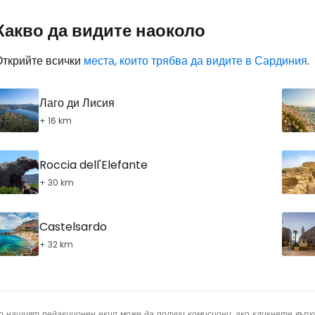
Какво да видите наоколо
Открийте всички
места, които трябва да видите в Сардиния
.
Лаго ди Лисия
+ 16 km
Roccia dell'Elefante
+ 30 km
Castelsardo
+ 32 km
о нашият редакционен екип може да получи комисиони, ако кликнете вър