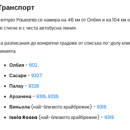
Транспорт
Про
empio Pausania се намира на 46 км от Олбия и на 104 км о
е стигне и с честа автобусна линия.
За разписания до конкретни градове от списъка по-долу кл
инията:
Олбия
-
602
Сасари
-
9327
Палау
-
9328
Арзачена
-
9318
,
9326
Виньола
(най-близкото крайбрежие) -
9316
Isola Rossa
(най-близкото крайбрежие) -
9319