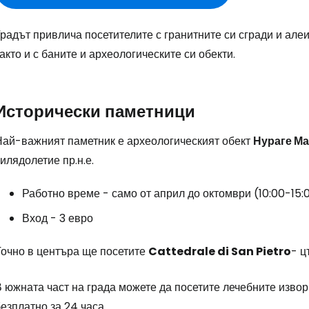
радът привлича посетителите с гранитните си сгради и алеи
акто и с баните и археологическите си обекти.
Исторически паметници
Най-важният паметник е археологическият обект
Нураге М
илядолетие пр.н.е.
Работно време - само от април до октомври (10:00-15:0
Вход - 3 евро
Точно в центъра ще посетите
Cattedrale di San Pietro
- ц
В южната част на града можете да посетите лечебните изво
езплатно за 24 часа.