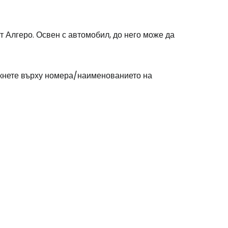
дължете с имейл
т Алгеро. Освен с автомобил, до него може да
икнете върху номера/наименованието на