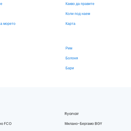
те
Какво да правите
Коли под наем
на морето
Карта
Рим
Болоня
Бари
Ryanair
но FCO
Милано-Бергамо BGY