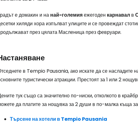
Градът е домакин и на
най-големия
ежегоден
карнавал
в
десетки хиляди хора изпълват улиците и се провеждат стот
продължават през цялата Масленица през февруари.
Настаняване
Влезте в Ce
тседнете в Tempio Pausania, ако искате да се насладите на
сновните туристически атракции. Престоят за 1 или 2 нощув
... световната общност на туристите
ените тук също са значително по-ниски, отколкото в крайб
ожете да платите за нощувка за 2 души в по-малка къща за 
Пр
Търсене на хотели в Tempio Pausania
Про