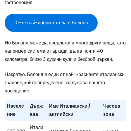
гастрономия.
10-те най-добри хотела в Болоня
Но Болоня може да предложи и много други неща, като
например система от аркади, дълга почти 40
километра, близо 3 дузини кули и безброй църкви.
Накратко, Болоня е един от най-красивите италиански
градове, който определено заслужава вашето
посещение.
Населе
Държ
Име Италиански /
Часова
ние
ава
английски
зона
Итали