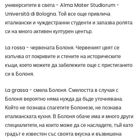
университети в света - Alma Mater Studiorum -
Università di Bologna. Той все още привлича
италиански и чуждестранни студенти и запазва ролята
си на много активен културен център.
La rossa - червената Болоня. Червеният цвят се
излъчва от покривите и стените на историческите
къщи, което можете да забележите още с пристигането
си в Болоня.
La grassa - смела Болоня. Смелостта в случая с
Болоня вероятно няма нужда да бъде уточнявана.
Който не познава спагетите Болонезе, не познава
италианската кухня. В Болоня обаче има и много други
специалитети, на които може да се насладите, тъй като
градът е известен със своята вкусна и възвишена