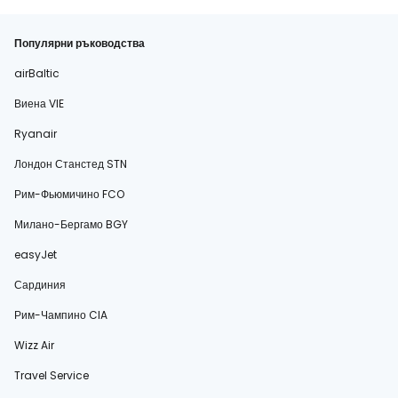
Популярни ръководства
airBaltic
Виена VIE
Ryanair
Лондон Станстед STN
Рим-Фьюмичино FCO
Милано-Бергамо BGY
easyJet
Сардиния
Рим-Чампино CIA
Wizz Air
Travel Service