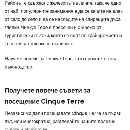
Районът е свързан с железопътна линия, така че едно
от най-популярните занимания е да се качите на влак
от село до село и да се насладите на спиращите дъха
гледки. Чинкуе Тере е пресечен и с мрежа от
туристически пътеки, които се вият по крайбрежието и
се изкачват високо в планините.
Научете повече за Чинкуе Тере, като прочетете това
ръководство.
Получете повече съвети за
посещение Cinque Terre
Независимо дали посещавате Cinque Terre за първи
път, или многократно, разгледайте нашите полезни
съвети и препоръки: