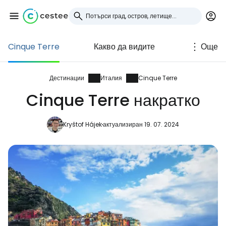
Cinque Terre
Какво да видите
Още
Влезте в Cestee
... световната общност на туристите
Дестинации
Италия
Cinque Terre
Cinque Terre накратко
Продължете с Google
Kryštof Hájek
актуализиран 19. 07. 2024
Продължете с Facebook
Продължете с имейл