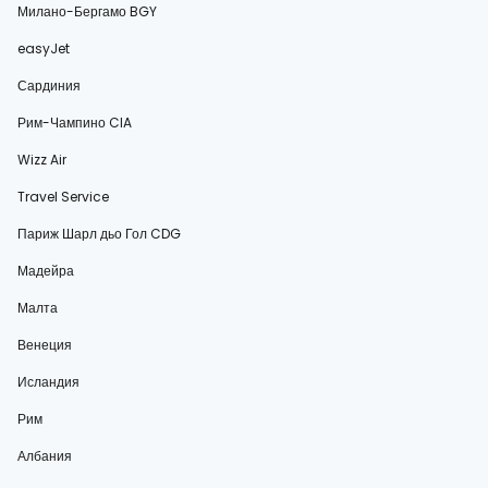
Милано-Бергамо BGY
easyJet
Сардиния
Рим-Чампино CIA
Wizz Air
Travel Service
Париж Шарл дьо Гол CDG
Мадейра
Малта
Венеция
Исландия
Рим
Албания