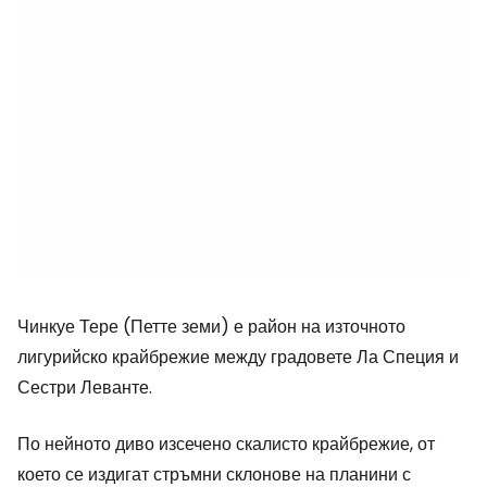
Чинкуе Тере (Петте земи) е район на източното
лигурийско крайбрежие между градовете Ла Специя и
Сестри Леванте.
По нейното диво изсечено скалисто крайбрежие, от
което се издигат стръмни склонове на планини с