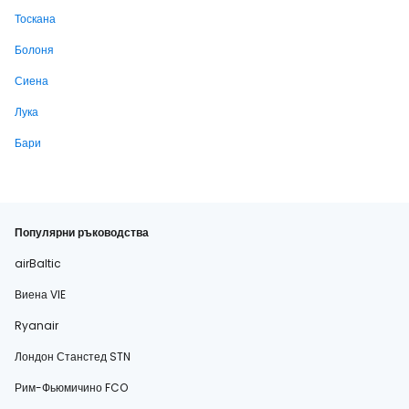
Тоскана
Болоня
Сиена
Лука
Бари
Популярни ръководства
airBaltic
Виена VIE
Ryanair
Лондон Станстед STN
Рим-Фьюмичино FCO