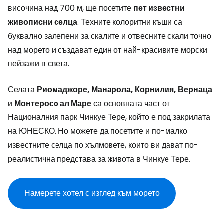
височина над 700 м, ще посетите
пет известни
живописни селца
. Техните колоритни къщи са
буквално залепени за скалите и отвесните скали точно
над морето и създават един от най-красивите морски
пейзажи в света.
Селата
Риомаджоре, Манарола, Корнилия, Вернаца
и
Монтеросо ал Маре
са основната част от
Националния парк Чинкуе Тере, който е под закрилата
на ЮНЕСКО. Но можете да посетите и по-малко
известните селца по хълмовете, които ви дават по-
реалистична представа за живота в Чинкуе Тере.
Намерете хотел с изглед към морето