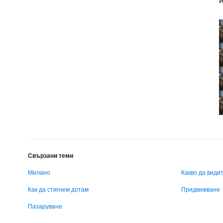
и
Свързани теми
Милано
Какво да види
Как да стигнем дотам
Придвижване
Пазаруване