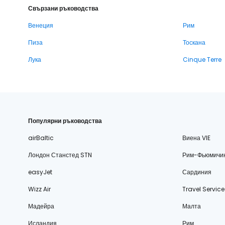
Свързани ръководства
Венеция
Рим
Пиза
Тоскана
Лука
Cinque Terre
Популярни ръководства
airBaltic
Виена VIE
Лондон Станстед STN
Рим-Фьюмичи
easyJet
Сардиния
Wizz Air
Travel Service
Мадейра
Малта
Исландия
Рим