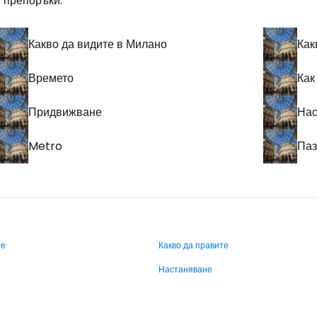
 препоръки:
Какво да видите в Милано
Как
Времето
Как
Придвижване
Нас
Metro
Паз
те
Какво да правите
Настаняване