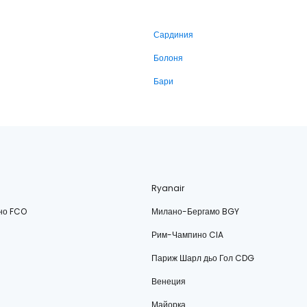
Сардиния
Болоня
Бари
Ryanair
но FCO
Милано-Бергамо BGY
Рим-Чампино CIA
Париж Шарл дьо Гол CDG
Венеция
Майорка