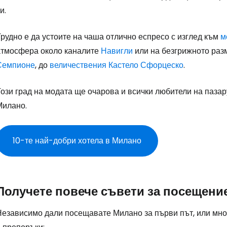
и.
Пр
рудно е да устоите на чаша отлично еспресо с изглед към
м
атмосфера около каналите
Навигли
или на безгрижното разм
Семпионе
, до
величествения
Кастело Сфорцеско
.
Про
ози град на модата ще очарова и всички любители на пазар
Милано.
Про
10-те най-добри хотела в Милано
Получете повече съвети за посещени
Независимо дали посещавате Милано за първи път, или мно