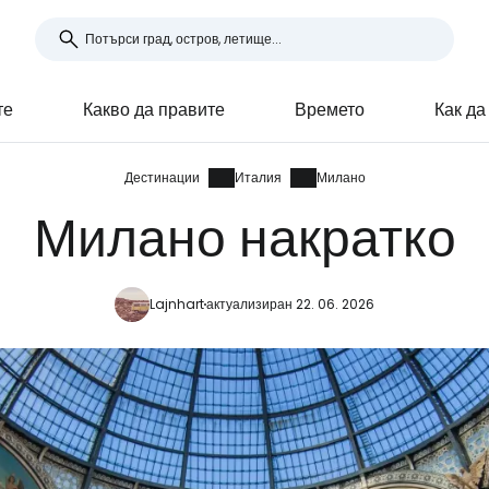
те
Какво да правите
Времето
Как да
Дестинации
Италия
Милано
Милано накратко
Lajnhart
актуализиран 22. 06. 2026