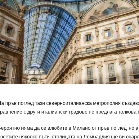
а пръв поглед тази северноиталианска метрополия създава 
равнение с други италиански градове не предлага толкова 
Влезте в Ce
ероятно няма да се влюбите в Милано от пръв поглед, но а
осетите няколко пъти, столицата на Ломбардия ще ви очаро
... световната общност на туристите