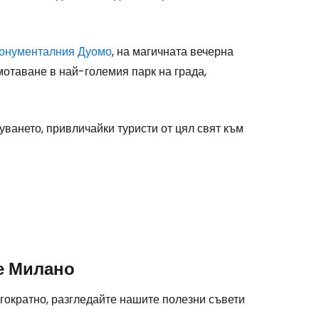
одължете с Google
онументалния
Дуомо
, на магичната вечерна
отаване в най-големия парк на града,
дължете с Facebook
уването, привличайки туристи от цял свят към
дължете с имейл
е Милано
гократно, разгледайте нашите полезни съвети