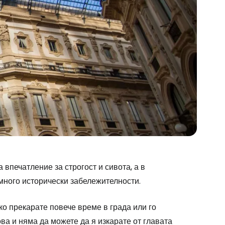
впечатление за строгост и сивота, а в
много исторически забележителности.
stee
ко прекарате повече време в града или го
ва и няма да можете да я изкарате от главата