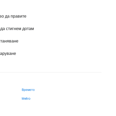
во да правите
 да стигнем дотам
таняване
аруване
Времето
Metro