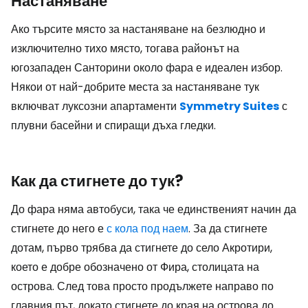
Настаняване
Ако търсите място за настаняване на безлюдно и
изключително тихо място, тогава районът на
югозападен Санторини около фара е идеален избор.
Някои от най-добрите места за настаняване тук
включват луксозни апартаменти
Symmetry Suites
с
плувни басейни и спиращи дъха гледки.
Как да стигнете до тук?
До фара няма автобуси, така че единственият начин да
стигнете до него е
с кола под наем
. За да стигнете
дотам, първо трябва да стигнете до село Акротири,
което е добре обозначено от Фира, столицата на
острова. След това просто продължете направо по
главния път, докато стигнете до края на острова до