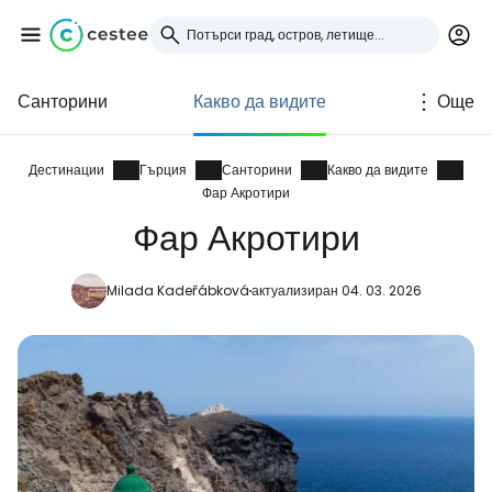
Санторини
Какво да видите
Още
Влезте в Cestee
... световната общност на туристите
Дестинации
Гърция
Санторини
Какво да видите
Фар Акротири
Фар Акротири
Продължете с Google
Milada Kadeřábková
актуализиран 04. 03. 2026
Продължете с Facebook
Продължете с имейл