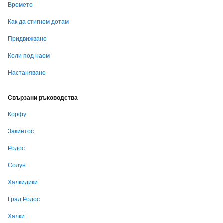
Времето
Как да стигнем дотам
Придвижване
Коли под наем
Настаняване
Свързани ръководства
Корфу
Закинтос
Родос
Солун
Халкидики
Град Родос
Халки