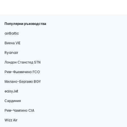
Популярни ръководства
airBaltic
Виена VIE
Ryanair
Лондон Станстед STN
Рим-Фьюмичино FCO
Милано-Бергамо BGY
easyJet
Сардиния
Рим-Чампино CIA
Wizz Air