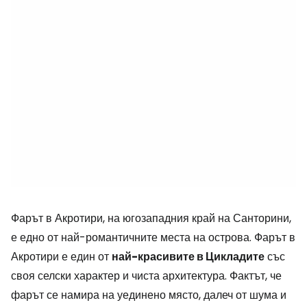
Фарът в Акротири, на югозападния край на Санторини,
е едно от най-романтичните места на острова. Фарът в
Акротири е един от
най-красивите в Цикладите
със
своя селски характер и чиста архитектура. Фактът, че
фарът се намира на уединено място, далеч от шума и