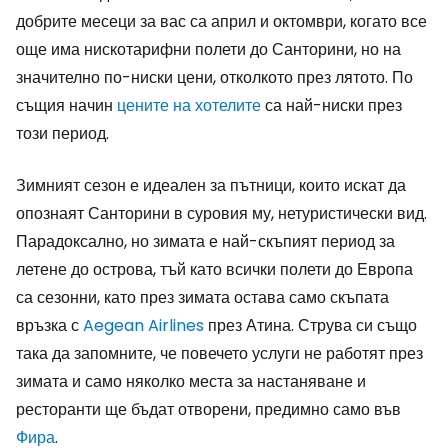
добрите месеци за вас са април и октомври, когато все
още има нискотарифни полети до Санторини, но на
значително по-ниски цени, отколкото през лятото. По
същия начин
цените на хотелите
са най-ниски през
този период.
Зимният сезон е идеален за пътници, които искат да
опознаят Санторини в суровия му, нетуристически вид.
Парадоксално, но зимата е най-скъпият период за
летене до острова, тъй като всички полети до Европа
са сезонни, като през зимата остава само скъпата
връзка с
Aegean Airlines
през Атина. Струва си също
така да запомните, че повечето услуги не работят през
зимата и само няколко места за настаняване и
ресторанти ще бъдат отворени, предимно само във
Фира
.