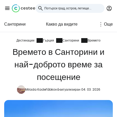
Санторини
Какво да видите
Още
Влезте в Cestee
... световната общност на туристите
Дестинации
Гърция
Санторини
Времето
Времето в Санторини и
Продължете с Google
най-доброто време за
посещение
Продължете с Facebook
Milada Kadeřábková
актуализиран 04. 03. 2026
Продължете с имейл