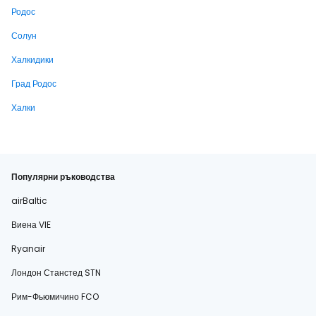
Родос
Солун
Халкидики
Град Родос
Халки
Популярни ръководства
airBaltic
Виена VIE
Ryanair
Лондон Станстед STN
Рим-Фьюмичино FCO