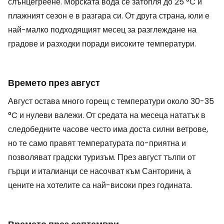
слънцегреене. Морската вода се затопля до 25 °C и
плажният сезон е в разгара си. От друга страна, юли е
най-малко подходящият месец за разглеждане на
градове и разходки поради високите температури.
Времето през август
Август остава много горещ с температури около 30-35
°C и нулеви валежи. От средата на месеца нататък в
следобедните часове често има доста силни ветрове,
но те само правят температурата по-приятна и
позволяват градски туризъм. През август тълпи от
гърци и италианци се насочват към Санторини, а
цените на хотелите са най-високи през годината.