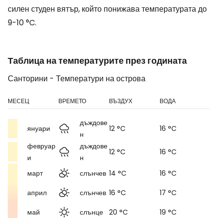
силен студен вятър, който понижава температурата до
9-10 °C.
Таблица на температурите през годината
Санторини - Температури на острова
МЕСЕЦ
ВРЕМЕТО
ВЪЗДУХ
ВОДА
дъждове
януари
12 °C
16 °C
н
февруар
дъждове
12 °C
16 °C
и
н
март
слънчев
14 °C
16 °C
април
слънчев
16 °C
17 °C
май
слънце
20 °C
19 °C